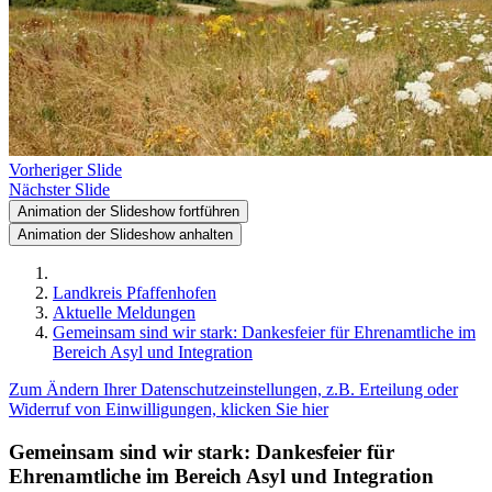
Vorheriger Slide
Nächster Slide
Animation der Slideshow fortführen
Animation der Slideshow anhalten
Landkreis Pfaffenhofen
Aktuelle Meldungen
Gemeinsam sind wir stark: Dankesfeier für Ehrenamtliche im
Bereich Asyl und Integration
Zum Ändern Ihrer Datenschutzeinstellungen, z.B. Erteilung oder
Widerruf von Einwilligungen, klicken Sie hier
Gemeinsam sind wir stark: Dankesfeier für
Ehrenamtliche im Bereich Asyl und Integration