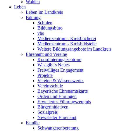
Wahlen
Leben
Leben im Landkreis
Bildung
Schulen
Bildungsbüro
vhs
Medienzentrum - Kreisbücherei
Medienzentrum - Kreisbildstelle
Weitere Bildungsangebote im Landkreis
Ehrenamt und Vereine
Koordinierungszentrum
Was gibt´s Neues
Freiwilliges Engagement
Projekte
Vereine & Wissenswertes
Vereinsschule
Bayerische Ehrenamtskarte
Orden und Ehrungen
Erweitertes Führungszeugnis
Bürgerinitiativen
Sozialpreis
Newsletter Ehrenamt
Familie
Schwangerenberatung