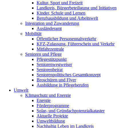
Kultur, Sport und Freizeit
Landkreis, Bürgerbeteiligung und Initiativen
Kinder, Schule und Lernen
Berufsausbildung und Arbeitswelt
Integration und Zuwanderung
Ausländeramt
Mobilität
Öffentlicher Personennahverkehr
KFZ-Zulassung, Führerschein und Verkehr
Mitfahrzentrale
Senioren und Pflege
Pflegestützpunkt
Seniorenwegweiser
Seniorenbeirat
Seniorenpolitisches Gesamtkonzept
Broschüren und Flyer
Ausbildung in Pflegeberufen
Umwelt
Klimaschutz und Energie
Energie
Förderprogramme
Solar- und Gründachpotenzialkataster
Aktuelle Projekte
Umweltbildung
Nachhaltig Leben im Landkreis