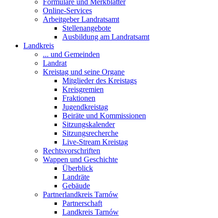
Formulare und Merkblätter
Online-Services
Arbeitgeber Landratsamt
Stellenangebote
Ausbildung am Landratsamt
Landkreis
... und Gemeinden
Landrat
Kreistag und seine Organe
Mitglieder des Kreistags
Kreisgremien
Fraktionen
Jugendkreistag
Beiräte und Kommissionen
Sitzungskalender
Sitzungsrecherche
Live-Stream Kreistag
Rechtsvorschriften
Wappen und Geschichte
Überblick
Landräte
Gebäude
Partnerlandkreis Tarnów
Partnerschaft
Landkreis Tarnów