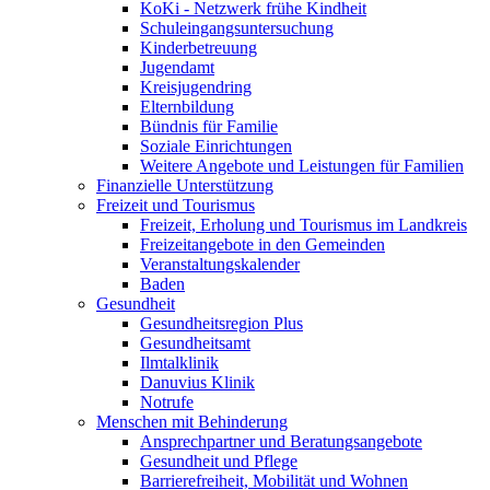
KoKi - Netzwerk frühe Kindheit
Schuleingangsuntersuchung
Kinderbetreuung
Jugendamt
Kreisjugendring
Elternbildung
Bündnis für Familie
Soziale Einrichtungen
Weitere Angebote und Leistungen für Familien
Finanzielle Unterstützung
Freizeit und Tourismus
Freizeit, Erholung und Tourismus im Landkreis
Freizeitangebote in den Gemeinden
Veranstaltungskalender
Baden
Gesundheit
Gesundheitsregion Plus
Gesundheitsamt
Ilmtalklinik
Danuvius Klinik
Notrufe
Menschen mit Behinderung
Ansprechpartner und Beratungsangebote
Gesundheit und Pflege
Barrierefreiheit, Mobilität und Wohnen