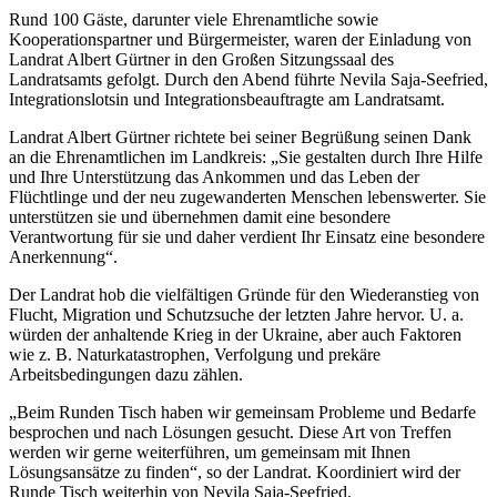
Rund 100 Gäste, darunter viele Ehrenamtliche sowie
Kooperationspartner und Bürgermeister, waren der Einladung von
Landrat Albert Gürtner in den Großen Sitzungssaal des
Landratsamts gefolgt. Durch den Abend führte Nevila Saja-Seefried,
Integrationslotsin und Integrationsbeauftragte am Landratsamt.
Landrat Albert Gürtner richtete bei seiner Begrüßung seinen Dank
an die Ehrenamtlichen im Landkreis: „Sie gestalten durch Ihre Hilfe
und Ihre Unterstützung das Ankommen und das Leben der
Flüchtlinge und der neu zugewanderten Menschen lebenswerter. Sie
unterstützen sie und übernehmen damit eine besondere
Verantwortung für sie und daher verdient Ihr Einsatz eine besondere
Anerkennung“.
Der Landrat hob die vielfältigen Gründe für den Wiederanstieg von
Flucht, Migration und Schutzsuche der letzten Jahre hervor. U. a.
würden der anhaltende Krieg in der Ukraine, aber auch Faktoren
wie z. B. Naturkatastrophen, Verfolgung und prekäre
Arbeitsbedingungen dazu zählen.
„Beim Runden Tisch haben wir gemeinsam Probleme und Bedarfe
besprochen und nach Lösungen gesucht. Diese Art von Treffen
werden wir gerne weiterführen, um gemeinsam mit Ihnen
Lösungsansätze zu finden“, so der Landrat. Koordiniert wird der
Runde Tisch weiterhin von Nevila Saja-Seefried.