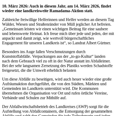
10. März 2026
:
Auch in diesem Jahr, am 14. März 2026, findet
wieder eine landkreisweite Ramadama-Aktion statt.
Zahlreiche freiwillige Helferinnen und Helfer werden an diesem Tag
Wälder, Wiesen und Straßenränder von Müll jeglicher Art befreien.
„Gemeinsam leisten wir einen wichtigen Beitrag für eine saubere
und lebenswerte Heimat. Ich freue mich über jede und jeden, der mit
anpackt und damit zeigt, wie wertvoll bürgerschaftliches
Engagement für unseren Landkreis ist“, so Landrat Albert Gürtner.
Besonders ins Auge fallen Verschmutzungen durch
Kunststoffabfälle. Verpackungen aus der „to‑go‑Kultur“ landen
nach dem Gebrauch viel zu oft in der Natur anstatt im Abfalleimer.
Bei der sehr langsamen Zersetzung des Plastiks werden Schadstoffe
freigesetzt, die die Umwelt erheblich belasten
Um diese Abfälle zu beseitigen, wird auch heuer wieder eine große
Aufräumaktion durchgeführt, die von den Städten, Märkten und
Gemeinden im Landkreis unterstützt wird. Die Kommunen
übernehmen die Organisation vor Ort und rufen örtliche Vereine,
Verbände und Schulen zur Mithilfe auf.
Der Abfallwirtschaftsbetrieb des Landkreises (AWP) sorgt für die
Aufstellung von Abfallcontainern, die Entsorgung der gesammelten
Abfälle und zahlt den Gemeinden für jede Teilnehmerin und jeden