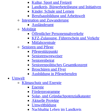
Kultur, Sport und Freizeit
Landkreis, Bürgerbeteiligung und Initiativen
Kinder, Schule und Lernen
Berufsausbildung und Arbeitswelt
Integration und Zuwanderung
Ausländeramt
Mobilität
Öffentlicher Personennahverkehr
KFZ-Zulassung, Führerschein und Verkehr
Mitfahrzentrale
Senioren und Pflege
Pflegestützpunkt
Seniorenwegweiser
Seniorenbeirat
Seniorenpolitisches Gesamtkonzept
Broschüren und Flyer
Ausbildung in Pflegeberufen
Umwelt
Klimaschutz und Energie
Energie
Förderprogramme
Solar- und Gründachpotenzialkataster
Aktuelle Projekte
Umweltbildung
Nachhaltig Leben im Landkreis