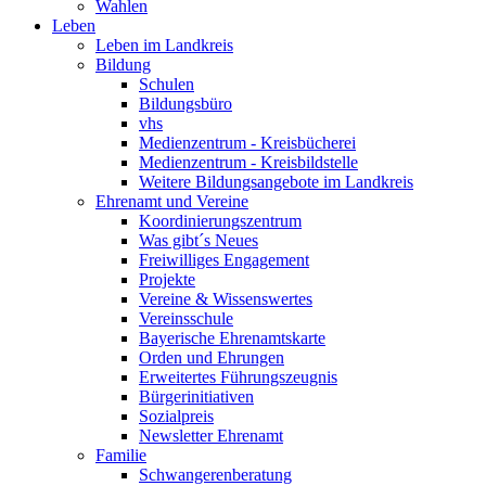
Wahlen
Leben
Leben im Landkreis
Bildung
Schulen
Bildungsbüro
vhs
Medienzentrum - Kreisbücherei
Medienzentrum - Kreisbildstelle
Weitere Bildungsangebote im Landkreis
Ehrenamt und Vereine
Koordinierungszentrum
Was gibt´s Neues
Freiwilliges Engagement
Projekte
Vereine & Wissenswertes
Vereinsschule
Bayerische Ehrenamtskarte
Orden und Ehrungen
Erweitertes Führungszeugnis
Bürgerinitiativen
Sozialpreis
Newsletter Ehrenamt
Familie
Schwangerenberatung