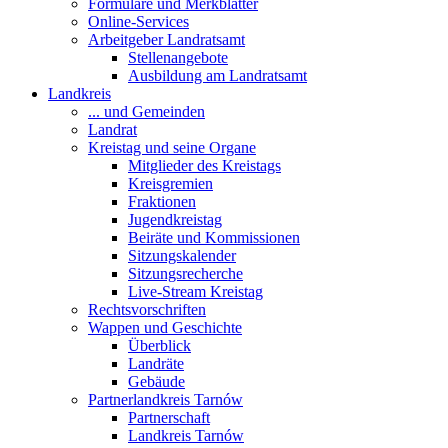
Formulare und Merkblätter
Online-Services
Arbeitgeber Landratsamt
Stellenangebote
Ausbildung am Landratsamt
Landkreis
... und Gemeinden
Landrat
Kreistag und seine Organe
Mitglieder des Kreistags
Kreisgremien
Fraktionen
Jugendkreistag
Beiräte und Kommissionen
Sitzungskalender
Sitzungsrecherche
Live-Stream Kreistag
Rechtsvorschriften
Wappen und Geschichte
Überblick
Landräte
Gebäude
Partnerlandkreis Tarnów
Partnerschaft
Landkreis Tarnów