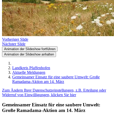
Vorheriger Slide
Nächster Slide
Animation der Slideshow fortführen
Animation der Slideshow anhalten
Landkreis Pfaffenhofen
Aktuelle Meldungen
Gemeinsamer Einsatz für eine saubere Umwelt: Große
Ramadama-Aktion am 14. März
Zum Ändern Ihrer Datenschutzeinstellungen, z.B. Erteilung oder
Widerruf von Einwilligungen, klicken Sie hier
Gemeinsamer Einsatz für eine saubere Umwelt:
Große Ramadama-Aktion am 14. März