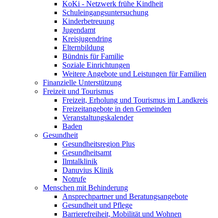
KoKi - Netzwerk frühe Kindheit
Schuleingangsuntersuchung
Kinderbetreuung
Jugendamt
Kreisjugendring
Elternbildung
Bündnis für Familie
Soziale Einrichtungen
Weitere Angebote und Leistungen für Familien
Finanzielle Unterstützung
Freizeit und Tourismus
Freizeit, Erholung und Tourismus im Landkreis
Freizeitangebote in den Gemeinden
Veranstaltungskalender
Baden
Gesundheit
Gesundheitsregion Plus
Gesundheitsamt
Ilmtalklinik
Danuvius Klinik
Notrufe
Menschen mit Behinderung
Ansprechpartner und Beratungsangebote
Gesundheit und Pflege
Barrierefreiheit, Mobilität und Wohnen