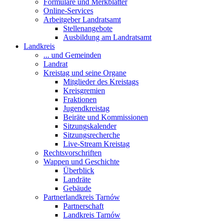
Formulare und Merkblätter
Online-Services
Arbeitgeber Landratsamt
Stellenangebote
Ausbildung am Landratsamt
Landkreis
... und Gemeinden
Landrat
Kreistag und seine Organe
Mitglieder des Kreistags
Kreisgremien
Fraktionen
Jugendkreistag
Beiräte und Kommissionen
Sitzungskalender
Sitzungsrecherche
Live-Stream Kreistag
Rechtsvorschriften
Wappen und Geschichte
Überblick
Landräte
Gebäude
Partnerlandkreis Tarnów
Partnerschaft
Landkreis Tarnów