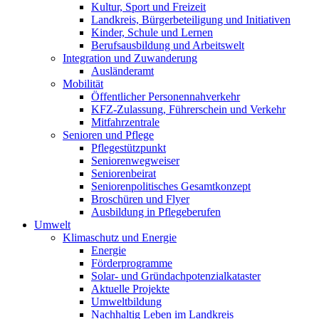
Kultur, Sport und Freizeit
Landkreis, Bürgerbeteiligung und Initiativen
Kinder, Schule und Lernen
Berufsausbildung und Arbeitswelt
Integration und Zuwanderung
Ausländeramt
Mobilität
Öffentlicher Personennahverkehr
KFZ-Zulassung, Führerschein und Verkehr
Mitfahrzentrale
Senioren und Pflege
Pflegestützpunkt
Seniorenwegweiser
Seniorenbeirat
Seniorenpolitisches Gesamtkonzept
Broschüren und Flyer
Ausbildung in Pflegeberufen
Umwelt
Klimaschutz und Energie
Energie
Förderprogramme
Solar- und Gründachpotenzialkataster
Aktuelle Projekte
Umweltbildung
Nachhaltig Leben im Landkreis