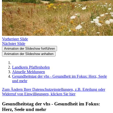
Vorheriger Slide
Nächster Slide
Animation der Slideshow fortführen
Animation der Slideshow anhalten
Landkreis Pfaffenhofen
Aktuelle Meldungen
Gesundheitstag der vhs - Gesundheit im Fokus: Herz, Seele
und mehr
Zum Ändern Ihrer Datenschutzeinstellungen, z.B. Erteilung oder
Widerruf von Einwilligungen, klicken Sie hier
Gesundheitstag der vhs - Gesundheit im Fokus:
Herz, Seele und mehr