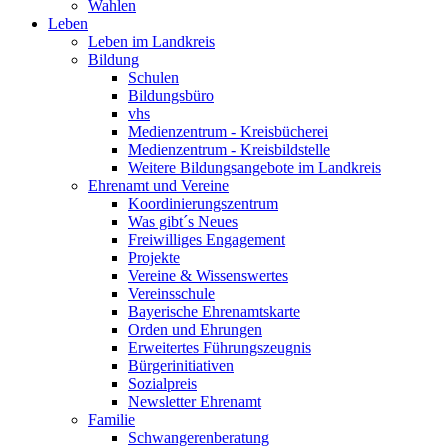
Wahlen
Leben
Leben im Landkreis
Bildung
Schulen
Bildungsbüro
vhs
Medienzentrum - Kreisbücherei
Medienzentrum - Kreisbildstelle
Weitere Bildungsangebote im Landkreis
Ehrenamt und Vereine
Koordinierungszentrum
Was gibt´s Neues
Freiwilliges Engagement
Projekte
Vereine & Wissenswertes
Vereinsschule
Bayerische Ehrenamtskarte
Orden und Ehrungen
Erweitertes Führungszeugnis
Bürgerinitiativen
Sozialpreis
Newsletter Ehrenamt
Familie
Schwangerenberatung