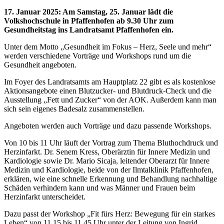
17. Januar 2025
:
Am Samstag, 25. Januar lädt die
Volkshochschule in Pfaffenhofen ab 9.30 Uhr zum
Gesundheitstag ins Landratsamt Pfaffenhofen ein.
Unter dem Motto „Gesundheit im Fokus – Herz, Seele und mehr“
werden verschiedene Vorträge und Workshops rund um die
Gesundheit angeboten.
Im Foyer des Landratsamts am Hauptplatz 22 gibt es als kostenlose
Aktionsangebote einen Blutzucker- und Blutdruck-Check und die
Ausstellung „Fett und Zucker“ von der AOK. Außerdem kann man
sich sein eigenes Badesalz zusammenstellen.
Angeboten werden auch Vorträge und dazu passende Workshops.
Von 10 bis 11 Uhr läuft der Vortrag zum Thema Bluthochdruck und
Herzinfarkt. Dr. Senem Kress, Oberärztin für Innere Medizin und
Kardiologie sowie Dr. Mario Sicaja, leitender Oberarzt für Innere
Medizin und Kardiologie, beide von der Ilmtalklinik Pfaffenhofen,
erklären, wie eine schnelle Erkennung und Behandlung nachhaltige
Schäden verhindern kann und was Männer und Frauen beim
Herzinfarkt unterscheidet.
Dazu passt der Workshop „Fit fürs Herz: Bewegung für ein starkes
Leben“ von 11.15 bis 11.45 Uhr unter der Leitung von Ingrid