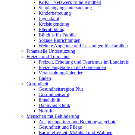
KoKi - Netzwerk frühe Kindheit
Schuleingangsuntersuchung
Kinderbetreuung
Jugendamt
Kreisjugendring
Elternbildung
Bündnis für Familie
Soziale Einrichtungen
Weitere Angebote und Leistungen für Familien
Finanzielle Unterstützung
Freizeit und Tourismus
Freizeit, Erholung und Tourismus im Landkreis
Freizeitangebote in den Gemeinden
Veranstaltungskalender
Baden
Gesundheit
Gesundheitsregion Plus
Gesundheitsamt
Ilmtalklinik
Danuvius Klinik
Notrufe
Menschen mit Behinderung
Ansprechpartner und Beratungsangebote
Gesundheit und Pflege
Barrierefreiheit, Mobilität und Wohnen