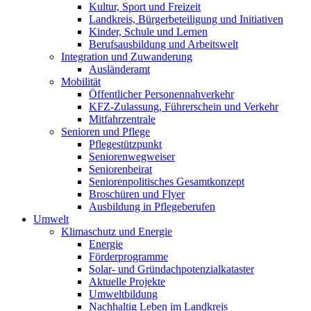
Kultur, Sport und Freizeit
Landkreis, Bürgerbeteiligung und Initiativen
Kinder, Schule und Lernen
Berufsausbildung und Arbeitswelt
Integration und Zuwanderung
Ausländeramt
Mobilität
Öffentlicher Personennahverkehr
KFZ-Zulassung, Führerschein und Verkehr
Mitfahrzentrale
Senioren und Pflege
Pflegestützpunkt
Seniorenwegweiser
Seniorenbeirat
Seniorenpolitisches Gesamtkonzept
Broschüren und Flyer
Ausbildung in Pflegeberufen
Umwelt
Klimaschutz und Energie
Energie
Förderprogramme
Solar- und Gründachpotenzialkataster
Aktuelle Projekte
Umweltbildung
Nachhaltig Leben im Landkreis