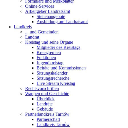
Formulare und Merkblätter
Online-Services
Arbeitgeber Landratsamt
Stellenangebote
Ausbildung am Landratsamt
Landkreis
... und Gemeinden
Landrat
Kreistag und seine Organe
Mitglieder des Kreistags
Kreisgremien
Fraktionen
Jugendkreistag
Beiräte und Kommissionen
Sitzungskalender
Sitzungsrecherche
Live-Stream Kreistag
Rechtsvorschriften
Wappen und Geschichte
Überblick
Landräte
Gebäude
Partnerlandkreis Tarnów
Partnerschaft
Landkreis Tarnów