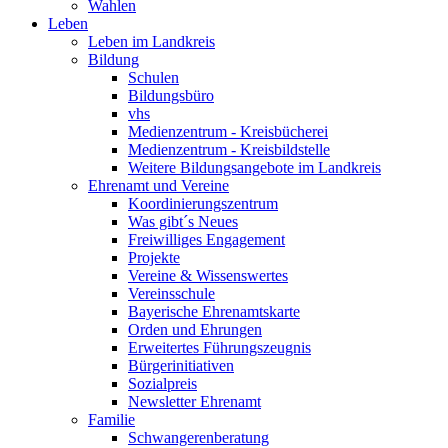
Wahlen
Leben
Leben im Landkreis
Bildung
Schulen
Bildungsbüro
vhs
Medienzentrum - Kreisbücherei
Medienzentrum - Kreisbildstelle
Weitere Bildungsangebote im Landkreis
Ehrenamt und Vereine
Koordinierungszentrum
Was gibt´s Neues
Freiwilliges Engagement
Projekte
Vereine & Wissenswertes
Vereinsschule
Bayerische Ehrenamtskarte
Orden und Ehrungen
Erweitertes Führungszeugnis
Bürgerinitiativen
Sozialpreis
Newsletter Ehrenamt
Familie
Schwangerenberatung