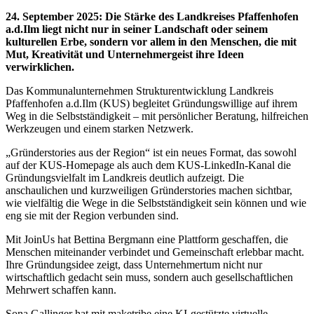
24. September 2025
:
Die Stärke des Landkreises Pfaffenhofen
a.d.Ilm liegt nicht nur in seiner Landschaft oder seinem
kulturellen Erbe, sondern vor allem in den Menschen, die mit
Mut, Kreativität und Unternehmergeist ihre Ideen
verwirklichen.
Das Kommunalunternehmen Strukturentwicklung Landkreis
Pfaffenhofen a.d.Ilm (KUS) begleitet Gründungswillige auf ihrem
Weg in die Selbstständigkeit – mit persönlicher Beratung, hilfreichen
Werkzeugen und einem starken Netzwerk.
„Gründerstories aus der Region“ ist ein neues Format, das sowohl
auf der KUS-Homepage als auch dem KUS-LinkedIn-Kanal die
Gründungsvielfalt im Landkreis deutlich aufzeigt. Die
anschaulichen und kurzweiligen Gründerstories machen sichtbar,
wie vielfältig die Wege in die Selbstständigkeit sein können und wie
eng sie mit der Region verbunden sind.
Mit JoinUs hat Bettina Bergmann eine Plattform geschaffen, die
Menschen miteinander verbindet und Gemeinschaft erlebbar macht.
Ihre Gründungsidee zeigt, dass Unternehmertum nicht nur
wirtschaftlich gedacht sein muss, sondern auch gesellschaftlichen
Mehrwert schaffen kann.
Sona Gallinger hat mit maketribe eine KI-gestützte virtuelle