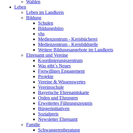
Wahlen
Leben
Leben im Landkreis
Bildung
Schulen
Bildungsbüro
vhs
Medienzentrum - Kreisbücherei
Medienzentrum - Kreisbildstelle
Weitere Bildungsangebote im Landkreis
Ehrenamt und Vereine
Koordinierungszentrum
Was gibt´s Neues
Freiwilliges Engagement
Projekte
Vereine & Wissenswertes
Vereinsschule
Bayerische Ehrenamtskarte
Orden und Ehrungen
Erweitertes Führungszeugnis
Bürgerinitiativen
Sozialpreis
Newsletter Ehrenamt
Familie
Schwangerenberatung