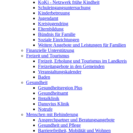
KoKi - Netzwerk frühe Kindheit
Schuleingangsuntersuchung
Kinderbetreuung
Jugendamt
Kreisjugendring
Elternbildung
Bündnis für Familie
Soziale Einrichtungen
Weitere Angebote und Leistungen für Familien
Finanzielle Unterstützung
Freizeit und Tourismus
Freizeit, Erholung und Tourismus im Landkreis
Freizeitangebote in den Gemeinden
Veranstaltungskalender
Baden
Gesundheit
Gesundheitsregion Plus
Gesundheitsamt
Ilmtalklinik
Danuvius Klinik
Notrufe
Menschen mit Behinderung
Ansprechpartner und Beratungsangebote
Gesundheit und Pflege
Barrierefreiheit, Mobilität und Wohnen