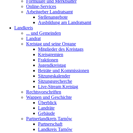
Formulare und Merkblätter
Online-Services
Arbeitgeber Landratsamt
Stellenangebote
Ausbildung am Landratsamt
Landkreis
... und Gemeinden
Landrat
Kreistag und seine Organe
Mitglieder des Kreistags
Kreisgremien
Fraktionen
Jugendkreistag
Beiräte und Kommissionen
Sitzungskalender
Sitzungsrecherche
Live-Stream Kreistag
Rechtsvorschriften
Wappen und Geschichte
Überblick
Landräte
Gebäude
Partnerlandkreis Tarnów
Partnerschaft
Landkreis Tarnów