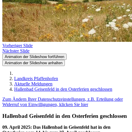
Vorheriger Slide
Nächster Slide
Animation der Slideshow fortführen
Animation der Slideshow anhalten
Landkreis Pfaffenhofen
Aktuelle Meldungen
Hallenbad Geisenfeld in den Osterferien geschlossen
Zum Ändern Ihrer Datenschutzeinstellungen, z.B. Erteilung oder
Widerruf von Einwilligungen, klicken Sie hier
Hallenbad Geisenfeld in den Osterferien geschlossen
09. April 2025
:
Das Hallenbad in Geisenfeld hat in den