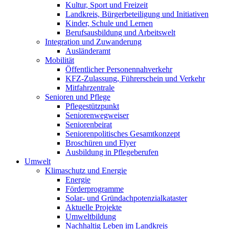
Kultur, Sport und Freizeit
Landkreis, Bürgerbeteiligung und Initiativen
Kinder, Schule und Lernen
Berufsausbildung und Arbeitswelt
Integration und Zuwanderung
Ausländeramt
Mobilität
Öffentlicher Personennahverkehr
KFZ-Zulassung, Führerschein und Verkehr
Mitfahrzentrale
Senioren und Pflege
Pflegestützpunkt
Seniorenwegweiser
Seniorenbeirat
Seniorenpolitisches Gesamtkonzept
Broschüren und Flyer
Ausbildung in Pflegeberufen
Umwelt
Klimaschutz und Energie
Energie
Förderprogramme
Solar- und Gründachpotenzialkataster
Aktuelle Projekte
Umweltbildung
Nachhaltig Leben im Landkreis