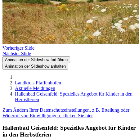
Vorheriger Slide
Nächster Slide
Animation der Slideshow fortführen
Animation der Slideshow anhalten
Landkreis Pfaffenhofen
Aktuelle Meldungen
Hallenbad Geisenfeld: Spezielles Angebot für Kinder in den
Herbstferien
Zum Ändern Ihrer Datenschutzeinstellungen, z.B. Erteilung oder
Widerruf von Einwilligungen, klicken Sie hier
Hallenbad Geisenfeld: Spezielles Angebot für Kinder
in den Herbstferien