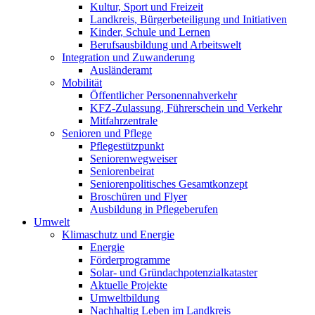
Kultur, Sport und Freizeit
Landkreis, Bürgerbeteiligung und Initiativen
Kinder, Schule und Lernen
Berufsausbildung und Arbeitswelt
Integration und Zuwanderung
Ausländeramt
Mobilität
Öffentlicher Personennahverkehr
KFZ-Zulassung, Führerschein und Verkehr
Mitfahrzentrale
Senioren und Pflege
Pflegestützpunkt
Seniorenwegweiser
Seniorenbeirat
Seniorenpolitisches Gesamtkonzept
Broschüren und Flyer
Ausbildung in Pflegeberufen
Umwelt
Klimaschutz und Energie
Energie
Förderprogramme
Solar- und Gründachpotenzialkataster
Aktuelle Projekte
Umweltbildung
Nachhaltig Leben im Landkreis