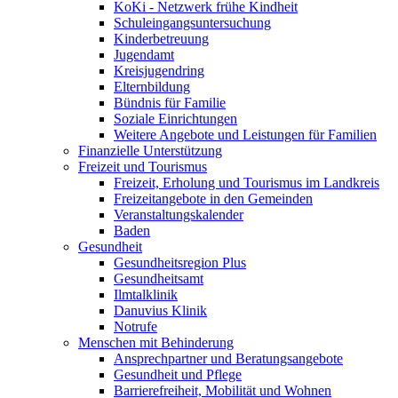
KoKi - Netzwerk frühe Kindheit
Schuleingangsuntersuchung
Kinderbetreuung
Jugendamt
Kreisjugendring
Elternbildung
Bündnis für Familie
Soziale Einrichtungen
Weitere Angebote und Leistungen für Familien
Finanzielle Unterstützung
Freizeit und Tourismus
Freizeit, Erholung und Tourismus im Landkreis
Freizeitangebote in den Gemeinden
Veranstaltungskalender
Baden
Gesundheit
Gesundheitsregion Plus
Gesundheitsamt
Ilmtalklinik
Danuvius Klinik
Notrufe
Menschen mit Behinderung
Ansprechpartner und Beratungsangebote
Gesundheit und Pflege
Barrierefreiheit, Mobilität und Wohnen