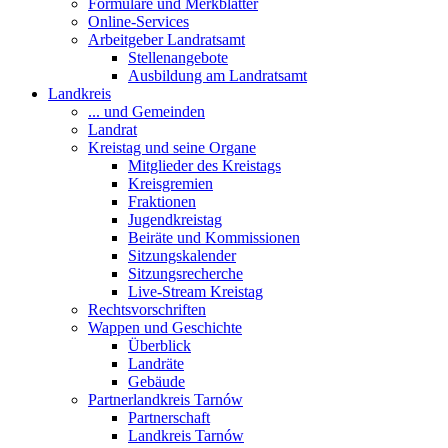
Formulare und Merkblätter
Online-Services
Arbeitgeber Landratsamt
Stellenangebote
Ausbildung am Landratsamt
Landkreis
... und Gemeinden
Landrat
Kreistag und seine Organe
Mitglieder des Kreistags
Kreisgremien
Fraktionen
Jugendkreistag
Beiräte und Kommissionen
Sitzungskalender
Sitzungsrecherche
Live-Stream Kreistag
Rechtsvorschriften
Wappen und Geschichte
Überblick
Landräte
Gebäude
Partnerlandkreis Tarnów
Partnerschaft
Landkreis Tarnów