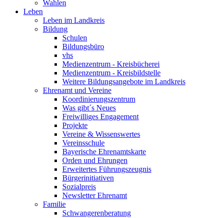
Wahlen
Leben
Leben im Landkreis
Bildung
Schulen
Bildungsbüro
vhs
Medienzentrum - Kreisbücherei
Medienzentrum - Kreisbildstelle
Weitere Bildungsangebote im Landkreis
Ehrenamt und Vereine
Koordinierungszentrum
Was gibt´s Neues
Freiwilliges Engagement
Projekte
Vereine & Wissenswertes
Vereinsschule
Bayerische Ehrenamtskarte
Orden und Ehrungen
Erweitertes Führungszeugnis
Bürgerinitiativen
Sozialpreis
Newsletter Ehrenamt
Familie
Schwangerenberatung