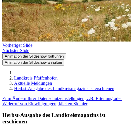
Vorheriger Slide
Nächster Slide
Animation der Slideshow fortführen
Animation der Slideshow anhalten
Landkreis Pfaffenhofen
Aktuelle Meldungen
Herbst-Ausgabe des Landkreismagazins ist erschienen
Zum Ändern Ihrer Datenschutzeinstellungen, z.B. Erteilung oder
Widerruf von Einwilligungen, klicken Sie hier
Herbst-Ausgabe des Landkreismagazins ist
erschienen