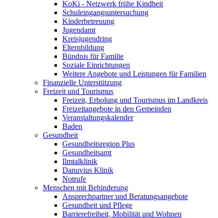
KoKi - Netzwerk frühe Kindheit
Schuleingangsuntersuchung
Kinderbetreuung
Jugendamt
Kreisjugendring
Elternbildung
Bündnis für Familie
Soziale Einrichtungen
Weitere Angebote und Leistungen für Familien
Finanzielle Unterstützung
Freizeit und Tourismus
Freizeit, Erholung und Tourismus im Landkreis
Freizeitangebote in den Gemeinden
Veranstaltungskalender
Baden
Gesundheit
Gesundheitsregion Plus
Gesundheitsamt
Ilmtalklinik
Danuvius Klinik
Notrufe
Menschen mit Behinderung
Ansprechpartner und Beratungsangebote
Gesundheit und Pflege
Barrierefreiheit, Mobilität und Wohnen