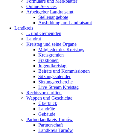
Formulare und Merkblätter
Online-Services
Arbeitgeber Landratsamt
Stellenangebote
Ausbildung am Landratsamt
Landkreis
... und Gemeinden
Landrat
Kreistag und seine Organe
Mitglieder des Kreistags
Kreisgremien
Fraktionen
Jugendkreistag
Beiräte und Kommissionen
Sitzungskalender
Sitzungsrecherche
Live-Stream Kreistag
Rechtsvorschriften
Wappen und Geschichte
Überblick
Landräte
Gebäude
Partnerlandkreis Tarnów
Partnerschaft
Landkreis Tarnów