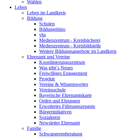
Wahlen
Leben
Leben im Landkreis
Bildung
Schulen
Bildungsbüro
vhs
Medienzentrum - Kreisbücherei
Medienzentrum - Kreisbildstelle
Weitere Bildungsangebote im Landkreis
Ehrenamt und Vereine
Koordinierungszentrum
Was gibt´s Neues
Freiwilliges Engagement
Projekte
Vereine & Wissenswertes
Vereinsschule
Bayerische Ehrenamtskarte
Orden und Ehrungen
Erweitertes Führungszeugnis
Bürgerinitiativen
Sozialpreis
Newsletter Ehrenamt
Familie
Schwangerenberatung