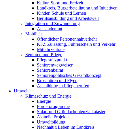
Kultur, Sport und Freizeit
Landkreis, Bürgerbeteiligung und Initiativen
Kinder, Schule und Lernen
Berufsausbildung und Arbeitswelt
Integration und Zuwanderung
Ausländeramt
Mobilität
Öffentlicher Personennahverkehr
KFZ-Zulassung, Führerschein und Verkehr
Mitfahrzentrale
Senioren und Pflege
Pflegestützpunkt
Seniorenwegweiser
Seniorenbeirat
Seniorenpolitisches Gesamtkonzept
Broschüren und Flyer
Ausbildung in Pflegeberufen
Umwelt
Klimaschutz und Energie
Energie
Förderprogramme
Solar- und Gründachpotenzialkataster
Aktuelle Projekte
Umweltbildung
Nachhaltig Leben im Landkreis