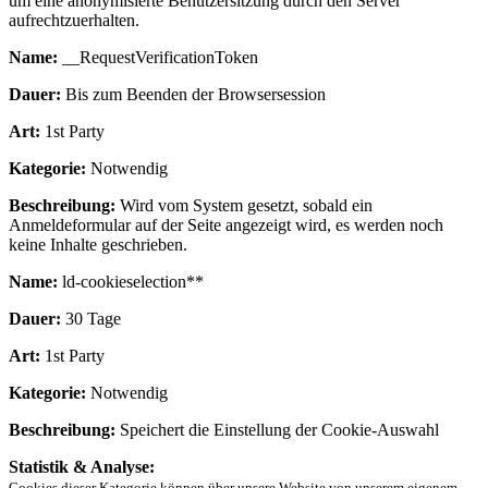
um eine anonymisierte Benutzersitzung durch den Server
aufrechtzuerhalten.
Name:
__RequestVerificationToken
Dauer:
Bis zum Beenden der Browsersession
Art:
1st Party
Kategorie:
Notwendig
Beschreibung:
Wird vom System gesetzt, sobald ein
Anmeldeformular auf der Seite angezeigt wird, es werden noch
keine Inhalte geschrieben.
Name:
ld-cookieselection**
Dauer:
30 Tage
Art:
1st Party
Kategorie:
Notwendig
Beschreibung:
Speichert die Einstellung der Cookie-Auswahl
Statistik & Analyse:
Cookies dieser Kategorie können über unsere Website von unserem eigenem