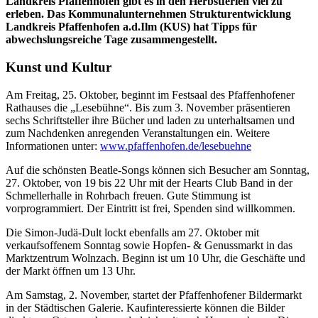
Landkreis Pfaffenhofen gibt es in den Herbstferien viel zu
erleben. Das Kommunalunternehmen Strukturentwicklung
Landkreis Pfaffenhofen a.d.Ilm (KUS) hat Tipps für
abwechslungsreiche Tage zusammengestellt.
Kunst und Kultur
Am Freitag, 25. Oktober, beginnt im Festsaal des Pfaffenhofener
Rathauses die „Lesebühne“. Bis zum 3. November präsentieren
sechs Schriftsteller ihre Bücher und laden zu unterhaltsamen und
zum Nachdenken anregenden Veranstaltungen ein. Weitere
Informationen unter:
www.pfaffenhofen.de/lesebuehne
Auf die schönsten Beatle-Songs können sich Besucher am Sonntag,
27. Oktober, von 19 bis 22 Uhr mit der Hearts Club Band in der
Schmellerhalle in Rohrbach freuen. Gute Stimmung ist
vorprogrammiert. Der Eintritt ist frei, Spenden sind willkommen.
Die Simon-Judä-Dult lockt ebenfalls am 27. Oktober mit
verkaufsoffenem Sonntag sowie Hopfen- & Genussmarkt in das
Marktzentrum Wolnzach. Beginn ist um 10 Uhr, die Geschäfte und
der Markt öffnen um 13 Uhr.
Am Samstag, 2. November, startet der Pfaffenhofener Bildermarkt
in der Städtischen Galerie. Kaufinteressierte können die Bilder