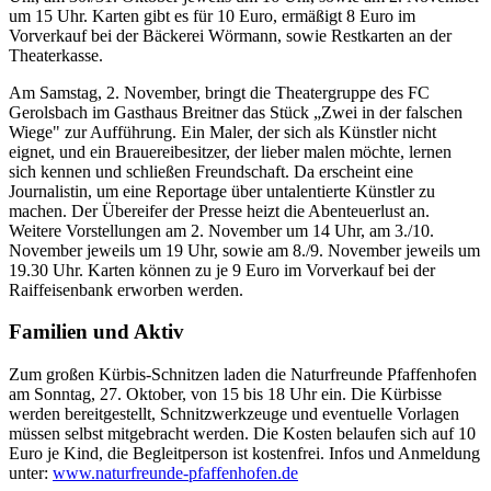
um 15 Uhr. Karten gibt es für 10 Euro, ermäßigt 8 Euro im
Vorverkauf bei der Bäckerei Wörmann, sowie Restkarten an der
Theaterkasse.
Am Samstag, 2. November, bringt die Theatergruppe des FC
Gerolsbach im Gasthaus Breitner das Stück „Zwei in der falschen
Wiege" zur Aufführung. Ein Maler, der sich als Künstler nicht
eignet, und ein Brauereibesitzer, der lieber malen möchte, lernen
sich kennen und schließen Freundschaft. Da erscheint eine
Journalistin, um eine Reportage über untalentierte Künstler zu
machen. Der Übereifer der Presse heizt die Abenteuerlust an.
Weitere Vorstellungen am 2. November um 14 Uhr, am 3./10.
November jeweils um 19 Uhr, sowie am 8./9. November jeweils um
19.30 Uhr. Karten können zu je 9 Euro im Vorverkauf bei der
Raiffeisenbank erworben werden.
Familien und Aktiv
Zum großen Kürbis-Schnitzen laden die Naturfreunde Pfaffenhofen
am Sonntag, 27. Oktober, von 15 bis 18 Uhr ein. Die Kürbisse
werden bereitgestellt, Schnitzwerkzeuge und eventuelle Vorlagen
müssen selbst mitgebracht werden. Die Kosten belaufen sich auf 10
Euro je Kind, die Begleitperson ist kostenfrei. Infos und Anmeldung
unter:
www.naturfreunde-pfaffenhofen.de