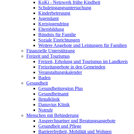
KoKi - Netzwerk frühe Kindheit
Schuleingangsuntersuchung
Kinderbetreuung
Jugendamt
Kreisjugendring
Elternbildung
Bündnis für Familie
Soziale Einrichtungen
Weitere Angebote und Leistungen für Familien
Finanzielle Unterstützung
Freizeit und Tourismus
Freizeit, Erholung und Tourismus im Landkreis
Freizeitangebote in den Gemeinden
Veranstaltungskalender
Baden
Gesundheit
Gesundheitsregion Plus
Gesundheitsamt
Ilmtalklinik
Danuvius Klinik
Notrufe
Menschen mit Behinderung
Ansprechpartner und Beratungsangebote
Gesundheit und Pflege
Barrierefreiheit, Mobilität und Wohnen