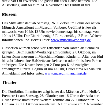
direkt vor Ort erwerben und gleich mit nach Hause nehmen. Die
Ausstellung läuft bis zum 24. November. Der Eintritt ist frei.
Museen
Das Mittelalter steht ab Samstag, 26. Oktober, im Fokus der neuen
Mitmach-Ausstellung im Museum Vohburg. Geöffnet ist jeweils
mittwochs von 10 bis 13 Uhr sowie donnerstags bis sonntags von
10 bis 16 Uhr. Der Eintritt beträgt 3 Euro, ermäßigt 2 Euro. Weitere
Informationen und Tickets unter:
www.museum-vohburg.de
Glasperlen wurden schon vor Tausenden von Jahren als Schmuck
getragen. Beim Kinder-Workshop am Sonntag, 27. Oktober, im
kelten römer museum in Manching können Kinder im Alter von fünf
bis acht Jahren eine Halskette aus keltischen oder römischen Perlen
anfertigen. Die Kosten betragen 2 Euro pro Kind zuzüglich
ermäßigtem Eintritt. Beginn ist um 14 Uhr, Dauer circa 60 Minuten.
Anmeldung und Infos unter:
www.museum-manching.de
Theater
Die Dorfbühne Ilmmünster zeigt heuer das Märchen „Frau Holle“.
Premiere ist am Samstag, 26. Oktober, um 16 Uhr in der Aula der
Grundschule Ilmmünster. Weitere Termine am 27. Oktober um 15
Uhr, am 30./31. Oktober jeweils um 16 Uhr, sowie am 2. November