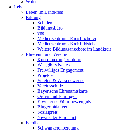
Wahlen
Leben
Leben im Landkreis
Bildung
Schulen
Bildungsbüro
vhs
Medienzentrum - Kreisbücherei
Medienzentrum - Kreisbildstelle
Weitere Bildungsangebote im Landkreis
Ehrenamt und Vereine
Koordinierungszentrum
Was gibt´s Neues
Freiwilliges Engagement
Projekte
Vereine & Wissenswertes
Vereinsschule
Bayerische Ehrenamtskarte
Orden und Ehrungen
Erweitertes Führungszeugnis
Bürgerinitiativen
Sozialpreis
Newsletter Ehrenamt
Familie
Schwangerenberatung