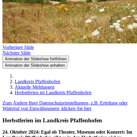
Vorheriger Slide
Nächster Slide
Animation der Slideshow fortführen
Animation der Slideshow anhalten
Landkreis Pfaffenhofen
Aktuelle Meldungen
Herbstferien im Landkreis Pfaffenhofen
Zum Ändern Ihrer Datenschutzeinstellungen, z.B. Erteilung oder
Widerruf von Einwilligungen, klicken Sie hier
Herbstferien im Landkreis Pfaffenhofen
24. Oktober 2024
:
Egal ob Theater, Museum oder Konzert: Im