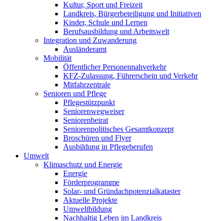
Kultur, Sport und Freizeit
Landkreis, Bürgerbeteiligung und Initiativen
Kinder, Schule und Lernen
Berufsausbildung und Arbeitswelt
Integration und Zuwanderung
Ausländeramt
Mobilität
Öffentlicher Personennahverkehr
KFZ-Zulassung, Führerschein und Verkehr
Mitfahrzentrale
Senioren und Pflege
Pflegestützpunkt
Seniorenwegweiser
Seniorenbeirat
Seniorenpolitisches Gesamtkonzept
Broschüren und Flyer
Ausbildung in Pflegeberufen
Umwelt
Klimaschutz und Energie
Energie
Förderprogramme
Solar- und Gründachpotenzialkataster
Aktuelle Projekte
Umweltbildung
Nachhaltig Leben im Landkreis