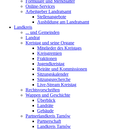
Formulare und Merkblätter
Online-Services
Arbeitgeber Landratsamt
Stellenangebote
Ausbildung am Landratsamt
Landkreis
... und Gemeinden
Landrat
Kreistag und seine Organe
Mitglieder des Kreistags
Kreisgremien
Fraktionen
Jugendkreistag
Beiräte und Kommissionen
Sitzungskalender
Sitzungsrecherche
Live-Stream Kreistag
Rechtsvorschriften
Wappen und Geschichte
Überblick
Landräte
Gebäude
Partnerlandkreis Tarnów
Partnerschaft
Landkreis Tarnów