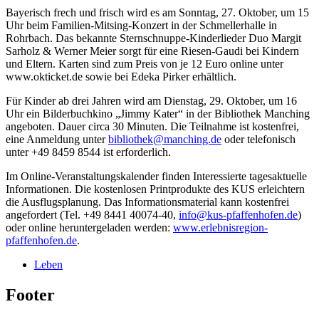
Bayerisch frech und frisch wird es am Sonntag, 27. Oktober, um 15
Uhr beim Familien-Mitsing-Konzert in der Schmellerhalle in
Rohrbach. Das bekannte Sternschnuppe-Kinderlieder Duo Margit
Sarholz & Werner Meier sorgt für eine Riesen-Gaudi bei Kindern
und Eltern. Karten sind zum Preis von je 12 Euro online unter
www.okticket.de sowie bei Edeka Pirker erhältlich.
Für Kinder ab drei Jahren wird am Dienstag, 29. Oktober, um 16
Uhr ein Bilderbuchkino „Jimmy Kater“ in der Bibliothek Manching
angeboten. Dauer circa 30 Minuten. Die Teilnahme ist kostenfrei,
eine Anmeldung unter
bibliothek@manching.de
oder telefonisch
unter +49 8459 8544 ist erforderlich.
Im Online-Veranstaltungskalender finden Interessierte tagesaktuelle
Informationen. Die kostenlosen Printprodukte des KUS erleichtern
die Ausflugsplanung. Das Informationsmaterial kann kostenfrei
angefordert (Tel. +49 8441 40074-40,
info@kus-pfaffenhofen.de
)
oder online heruntergeladen werden:
www.erlebnisregion-
pfaffenhofen.de
.
Leben
Footer