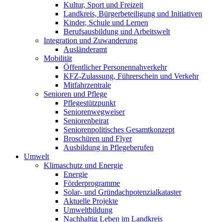
Kultur, Sport und Freizeit
Landkreis, Bürgerbeteiligung und Initiativen
Kinder, Schule und Lernen
Berufsausbildung und Arbeitswelt
Integration und Zuwanderung
Ausländeramt
Mobilität
Öffentlicher Personennahverkehr
KFZ-Zulassung, Führerschein und Verkehr
Mitfahrzentrale
Senioren und Pflege
Pflegestützpunkt
Seniorenwegweiser
Seniorenbeirat
Seniorenpolitisches Gesamtkonzept
Broschüren und Flyer
Ausbildung in Pflegeberufen
Umwelt
Klimaschutz und Energie
Energie
Förderprogramme
Solar- und Gründachpotenzialkataster
Aktuelle Projekte
Umweltbildung
Nachhaltig Leben im Landkreis