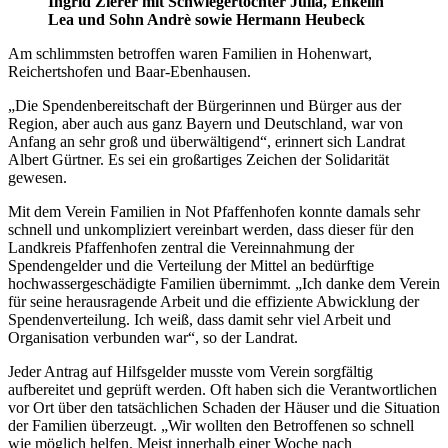
Ingrid Zierer mit Schwiegertochter Julia, Enkelin
Lea und Sohn Andrè sowie Hermann Heubeck
Am schlimmsten betroffen waren Familien in Hohenwart,
Reichertshofen und Baar-Ebenhausen.
„Die Spendenbereitschaft der Bürgerinnen und Bürger aus der
Region, aber auch aus ganz Bayern und Deutschland, war von
Anfang an sehr groß und überwältigend“, erinnert sich Landrat
Albert Gürtner. Es sei ein großartiges Zeichen der Solidarität
gewesen.
Mit dem Verein Familien in Not Pfaffenhofen konnte damals sehr
schnell und unkompliziert vereinbart werden, dass dieser für den
Landkreis Pfaffenhofen zentral die Vereinnahmung der
Spendengelder und die Verteilung der Mittel an bedürftige
hochwassergeschädigte Familien übernimmt. „Ich danke dem Verein
für seine herausragende Arbeit und die effiziente Abwicklung der
Spendenverteilung. Ich weiß, dass damit sehr viel Arbeit und
Organisation verbunden war“, so der Landrat.
Jeder Antrag auf Hilfsgelder musste vom Verein sorgfältig
aufbereitet und geprüft werden. Oft haben sich die Verantwortlichen
vor Ort über den tatsächlichen Schaden der Häuser und die Situation
der Familien überzeugt. „Wir wollten den Betroffenen so schnell
wie möglich helfen. Meist innerhalb einer Woche nach