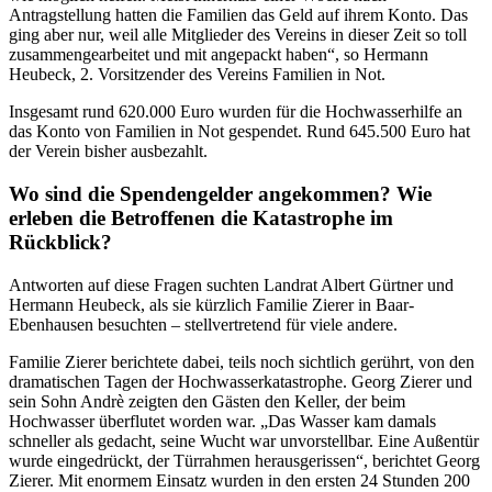
Antragstellung hatten die Familien das Geld auf ihrem Konto. Das
ging aber nur, weil alle Mitglieder des Vereins in dieser Zeit so toll
zusammengearbeitet und mit angepackt haben“, so Hermann
Heubeck, 2. Vorsitzender des Vereins Familien in Not.
Insgesamt rund 620.000 Euro wurden für die Hochwasserhilfe an
das Konto von Familien in Not gespendet. Rund 645.500 Euro hat
der Verein bisher ausbezahlt.
Wo sind die Spendengelder angekommen? Wie
erleben die Betroffenen die Katastrophe im
Rückblick?
Antworten auf diese Fragen suchten Landrat Albert Gürtner und
Hermann Heubeck, als sie kürzlich Familie Zierer in Baar-
Ebenhausen besuchten – stellvertretend für viele andere.
Familie Zierer berichtete dabei, teils noch sichtlich gerührt, von den
dramatischen Tagen der Hochwasserkatastrophe. Georg Zierer und
sein Sohn Andrè zeigten den Gästen den Keller, der beim
Hochwasser überflutet worden war. „Das Wasser kam damals
schneller als gedacht, seine Wucht war unvorstellbar. Eine Außentür
wurde eingedrückt, der Türrahmen herausgerissen“, berichtet Georg
Zierer. Mit enormem Einsatz wurden in den ersten 24 Stunden 200