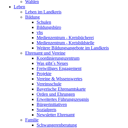
Wahlen
Leben
Leben im Landkreis
Bildung
Schulen
Bildungsbüro
vhs
Medienzentrum - Kreisbücherei
Medienzentrum - Kreisbildstelle
Weitere Bildungsangebote im Landkreis
Ehrenamt und Vereine
Koordinierungszentrum
Was gibt´s Neues
Freiwilliges Engagement
Projekte
Vereine & Wissenswertes
Vereinsschule
Bayerische Ehrenamtskarte
Orden und Ehrungen
Erweitertes Führungszeugnis
Bürgerinitiativen
Sozialpreis
Newsletter Ehrenamt
Familie
Schwangerenberatung