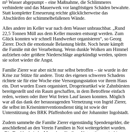
m³ Wasser abgepumpt – eine Maßnahme, die Schlimmeres
verhinderte und das Mauerwerk vor langfristigen Schäden bewahrte.
Statt kompletter Erneuerung reichte glücklicherweise das
Abschleifen der schimmelbefallenen Wände.
Alles andere im Keller war nach dem Wasser unbrauchbar. „Rund
22,5 Tonnen Müll aus dem Keller mussten entsorgt werden. Zum
Glück konnten wir schnell Handwerker organisieren“, so Georg
Zierer. Doch die emotionale Belastung bleibt. Noch heute kämpft
die Familie mit der Verarbeitung. Wenn dunkle Wolken am Himmel
aufziehen oder größere Niederschläge angekündigt werden, spüren
sie sofort wieder die Angst.
Familie Zierer war aber nicht nur selbst betroffen – sie wurde in der
Krise zur Stütze für andere. Trotz des eigenen schweren Schadens
richtete sie für eine Woche eine Versorgungsstation vor ihrem Haus
ein. Dort wurden Essen organisiert, Drogerieartikel wie Zahnbürsten
bereitgestellt und ein Raum geschaffen, in dem Betroffene einfach
reden, weinen oder ihrer Wut freien Lauf lassen konnten. Möglich
war all das dank der herausragenden Vernetzung von Ingrid Zierer,
die selbst im Kriseninterventionsdienst tätig ist sowie der
Unterstützung des BRK Pfaffenhofen und der Johanniter Ingolstadt.
Zudem sammelte die Familie Zierer eigenständig Spendengelder, die
anschließend an den Verein Familien in Not weitergeleitet wurden.