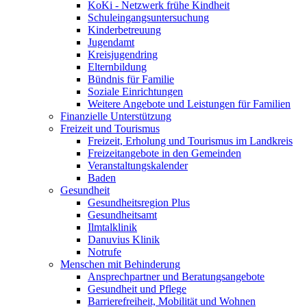
KoKi - Netzwerk frühe Kindheit
Schuleingangsuntersuchung
Kinderbetreuung
Jugendamt
Kreisjugendring
Elternbildung
Bündnis für Familie
Soziale Einrichtungen
Weitere Angebote und Leistungen für Familien
Finanzielle Unterstützung
Freizeit und Tourismus
Freizeit, Erholung und Tourismus im Landkreis
Freizeitangebote in den Gemeinden
Veranstaltungskalender
Baden
Gesundheit
Gesundheitsregion Plus
Gesundheitsamt
Ilmtalklinik
Danuvius Klinik
Notrufe
Menschen mit Behinderung
Ansprechpartner und Beratungsangebote
Gesundheit und Pflege
Barrierefreiheit, Mobilität und Wohnen