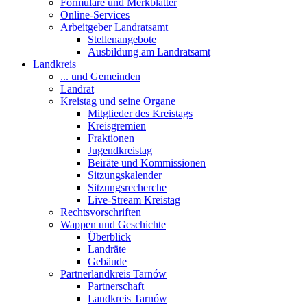
Formulare und Merkblätter
Online-Services
Arbeitgeber Landratsamt
Stellenangebote
Ausbildung am Landratsamt
Landkreis
... und Gemeinden
Landrat
Kreistag und seine Organe
Mitglieder des Kreistags
Kreisgremien
Fraktionen
Jugendkreistag
Beiräte und Kommissionen
Sitzungskalender
Sitzungsrecherche
Live-Stream Kreistag
Rechtsvorschriften
Wappen und Geschichte
Überblick
Landräte
Gebäude
Partnerlandkreis Tarnów
Partnerschaft
Landkreis Tarnów