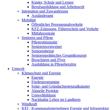
Kinder, Schule und Lernen
Berufsausbildung und Arbeitswelt
Integration und Zuwanderung
Ausländeramt
Mobilität
Öffentlicher Personennahverkehr
KFZ-Zulassung, Führerschein und Verkehr
Mitfahrzentrale
Senioren und Pflege
Pflegestützpunkt
Seniorenwegweiser
Seniorenbeirat
Seniorenpolitisches Gesamtkonzept
Broschüren und Flyer
Ausbildung in Pflegeberufen
Umwelt
Klimaschutz und Energie
Energie
Förderprogramme
Solar- und Gründachpotenzialkataster
Aktuelle Projekte
Umweltbildung
Nachhaltig Leben im Landkreis
Windkraft
KEI - Kommunalunternehmen Energie und Infrastruktu