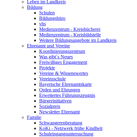
Leben im Landkreis
Bildung
Schulen
Bildungsbüro
vhs
Medienzentrum - Kreisbücherei
Medienzentrum - Kreisbildstelle
Weitere Bildungsangebote im Landkreis
Ehrenamt und Vereine
Koordinierungszentrum
Was gibt´s Neues
Freiwilliges Engagement
Projekte
Vereine & Wissenswertes
Vereinsschule
Bayerische Ehrenamtskarte
Orden und Ehrungen
Erweitertes Führungszeugnis
Bürgerinitiativen
Sozialpreis
Newsletter Ehrenamt
Familie
Schwangerenberatung
KoKi - Netzwerk frühe Kindheit
Schuleingangsuntersuchung