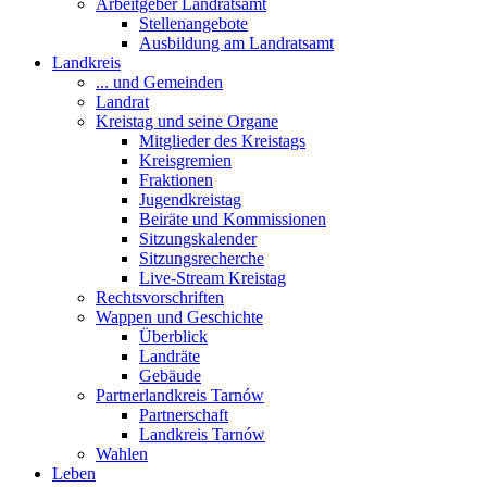
Arbeitgeber Landratsamt
Stellenangebote
Ausbildung am Landratsamt
Landkreis
... und Gemeinden
Landrat
Kreistag und seine Organe
Mitglieder des Kreistags
Kreisgremien
Fraktionen
Jugendkreistag
Beiräte und Kommissionen
Sitzungskalender
Sitzungsrecherche
Live-Stream Kreistag
Rechtsvorschriften
Wappen und Geschichte
Überblick
Landräte
Gebäude
Partnerlandkreis Tarnów
Partnerschaft
Landkreis Tarnów
Wahlen
Leben