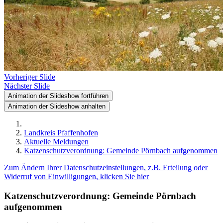
Vorheriger Slide
Nächster Slide
Animation der Slideshow fortführen
Animation der Slideshow anhalten
Landkreis Pfaffenhofen
Aktuelle Meldungen
Katzenschutzverordnung: Gemeinde Pörnbach aufgenommen
Zum Ändern Ihrer Datenschutzeinstellungen, z.B. Erteilung oder
Widerruf von Einwilligungen, klicken Sie hier
Katzenschutzverordnung: Gemeinde Pörnbach
aufgenommen