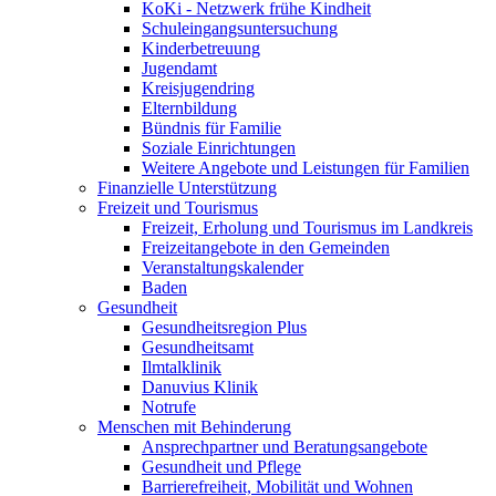
KoKi - Netzwerk frühe Kindheit
Schuleingangsuntersuchung
Kinderbetreuung
Jugendamt
Kreisjugendring
Elternbildung
Bündnis für Familie
Soziale Einrichtungen
Weitere Angebote und Leistungen für Familien
Finanzielle Unterstützung
Freizeit und Tourismus
Freizeit, Erholung und Tourismus im Landkreis
Freizeitangebote in den Gemeinden
Veranstaltungskalender
Baden
Gesundheit
Gesundheitsregion Plus
Gesundheitsamt
Ilmtalklinik
Danuvius Klinik
Notrufe
Menschen mit Behinderung
Ansprechpartner und Beratungsangebote
Gesundheit und Pflege
Barrierefreiheit, Mobilität und Wohnen