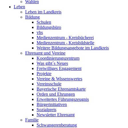
Wahlen
Leben
Leben im Landkreis
Bildung
Schulen
Bildungsbüro
vhs
Medienzentrum - Kreisbücherei
Medienzentrum - Kreisbildstelle
Weitere Bildungsangebote im Landkreis
Ehrenamt und Vereine
Koordinierungszentrum
Was gibt´s Neues
Freiwilliges Engagement
Projekte
Vereine & Wissenswertes
Vereinsschule
Bayerische Ehrenamtskarte
Orden und Ehrungen
Erweitertes Führungszeugnis
Bürgerinitiativen
Sozialpreis
Newsletter Ehrenamt
Familie
Schwangerenberatung