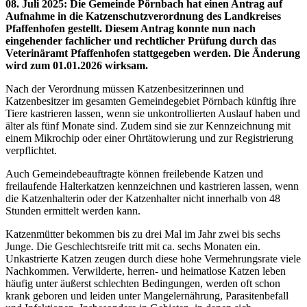
08. Juli 2025
:
Die Gemeinde Pörnbach hat einen Antrag auf
Aufnahme in die Katzenschutzverordnung des Landkreises
Pfaffenhofen gestellt. Diesem Antrag konnte nun nach
eingehender fachlicher und rechtlicher Prüfung durch das
Veterinäramt Pfaffenhofen stattgegeben werden. Die Änderung
wird zum 01.01.2026 wirksam.
Nach der Verordnung müssen Katzenbesitzerinnen und
Katzenbesitzer im gesamten Gemeindegebiet Pörnbach künftig ihre
Tiere kastrieren lassen, wenn sie unkontrollierten Auslauf haben und
älter als fünf Monate sind. Zudem sind sie zur Kennzeichnung mit
einem Mikrochip oder einer Ohrtätowierung und zur Registrierung
verpflichtet.
Auch Gemeindebeauftragte können freilebende Katzen und
freilaufende Halterkatzen kennzeichnen und kastrieren lassen, wenn
die Katzenhalterin oder der Katzenhalter nicht innerhalb von 48
Stunden ermittelt werden kann.
Katzenmütter bekommen bis zu drei Mal im Jahr zwei bis sechs
Junge. Die Geschlechtsreife tritt mit ca. sechs Monaten ein.
Unkastrierte Katzen zeugen durch diese hohe Vermehrungsrate viele
Nachkommen. Verwilderte, herren- und heimatlose Katzen leben
häufig unter äußerst schlechten Bedingungen, werden oft schon
krank geboren und leiden unter Mangelernährung, Parasitenbefall