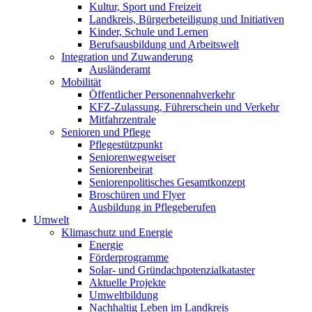
Kultur, Sport und Freizeit
Landkreis, Bürgerbeteiligung und Initiativen
Kinder, Schule und Lernen
Berufsausbildung und Arbeitswelt
Integration und Zuwanderung
Ausländeramt
Mobilität
Öffentlicher Personennahverkehr
KFZ-Zulassung, Führerschein und Verkehr
Mitfahrzentrale
Senioren und Pflege
Pflegestützpunkt
Seniorenwegweiser
Seniorenbeirat
Seniorenpolitisches Gesamtkonzept
Broschüren und Flyer
Ausbildung in Pflegeberufen
Umwelt
Klimaschutz und Energie
Energie
Förderprogramme
Solar- und Gründachpotenzialkataster
Aktuelle Projekte
Umweltbildung
Nachhaltig Leben im Landkreis