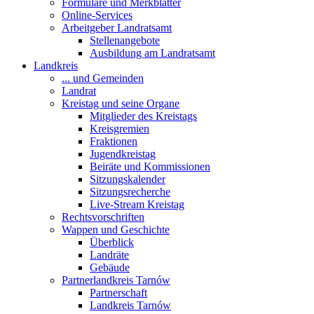
Formulare und Merkblätter
Online-Services
Arbeitgeber Landratsamt
Stellenangebote
Ausbildung am Landratsamt
Landkreis
... und Gemeinden
Landrat
Kreistag und seine Organe
Mitglieder des Kreistags
Kreisgremien
Fraktionen
Jugendkreistag
Beiräte und Kommissionen
Sitzungskalender
Sitzungsrecherche
Live-Stream Kreistag
Rechtsvorschriften
Wappen und Geschichte
Überblick
Landräte
Gebäude
Partnerlandkreis Tarnów
Partnerschaft
Landkreis Tarnów