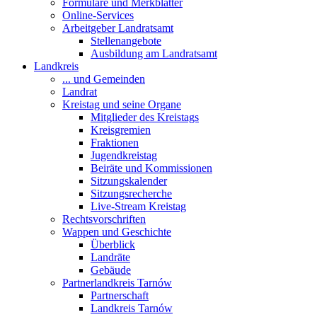
Formulare und Merkblätter
Online-Services
Arbeitgeber Landratsamt
Stellenangebote
Ausbildung am Landratsamt
Landkreis
... und Gemeinden
Landrat
Kreistag und seine Organe
Mitglieder des Kreistags
Kreisgremien
Fraktionen
Jugendkreistag
Beiräte und Kommissionen
Sitzungskalender
Sitzungsrecherche
Live-Stream Kreistag
Rechtsvorschriften
Wappen und Geschichte
Überblick
Landräte
Gebäude
Partnerlandkreis Tarnów
Partnerschaft
Landkreis Tarnów