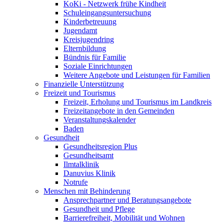
KoKi - Netzwerk frühe Kindheit
Schuleingangsuntersuchung
Kinderbetreuung
Jugendamt
Kreisjugendring
Elternbildung
Bündnis für Familie
Soziale Einrichtungen
Weitere Angebote und Leistungen für Familien
Finanzielle Unterstützung
Freizeit und Tourismus
Freizeit, Erholung und Tourismus im Landkreis
Freizeitangebote in den Gemeinden
Veranstaltungskalender
Baden
Gesundheit
Gesundheitsregion Plus
Gesundheitsamt
Ilmtalklinik
Danuvius Klinik
Notrufe
Menschen mit Behinderung
Ansprechpartner und Beratungsangebote
Gesundheit und Pflege
Barrierefreiheit, Mobilität und Wohnen