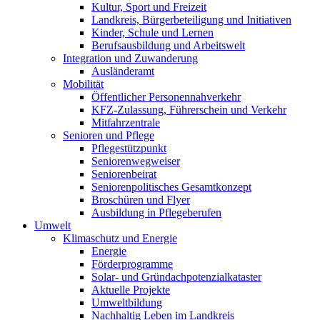
Kultur, Sport und Freizeit
Landkreis, Bürgerbeteiligung und Initiativen
Kinder, Schule und Lernen
Berufsausbildung und Arbeitswelt
Integration und Zuwanderung
Ausländeramt
Mobilität
Öffentlicher Personennahverkehr
KFZ-Zulassung, Führerschein und Verkehr
Mitfahrzentrale
Senioren und Pflege
Pflegestützpunkt
Seniorenwegweiser
Seniorenbeirat
Seniorenpolitisches Gesamtkonzept
Broschüren und Flyer
Ausbildung in Pflegeberufen
Umwelt
Klimaschutz und Energie
Energie
Förderprogramme
Solar- und Gründachpotenzialkataster
Aktuelle Projekte
Umweltbildung
Nachhaltig Leben im Landkreis