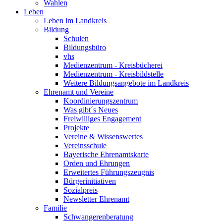
Wahlen
Leben
Leben im Landkreis
Bildung
Schulen
Bildungsbüro
vhs
Medienzentrum - Kreisbücherei
Medienzentrum - Kreisbildstelle
Weitere Bildungsangebote im Landkreis
Ehrenamt und Vereine
Koordinierungszentrum
Was gibt´s Neues
Freiwilliges Engagement
Projekte
Vereine & Wissenswertes
Vereinsschule
Bayerische Ehrenamtskarte
Orden und Ehrungen
Erweitertes Führungszeugnis
Bürgerinitiativen
Sozialpreis
Newsletter Ehrenamt
Familie
Schwangerenberatung