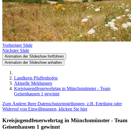
Vorheriger Slide
Nächster Slide
Animation der Slideshow fortführen
Animation der Slideshow anhalten
Landkreis Pfaffenhofen
Aktuelle Meldungen
Kreisjugendfeuerwehrtag in Münchsmünster - Team
Geisenhausen 1 gewinnt
Zum Ändern Ihrer Datenschutzeinstellungen, z.B. Erteilung oder
Widerruf von Einwilligungen, klicken Sie hier
Kreisjugendfeuerwehrtag in Münchsmünster - Team
Geisenhausen 1 gewinnt