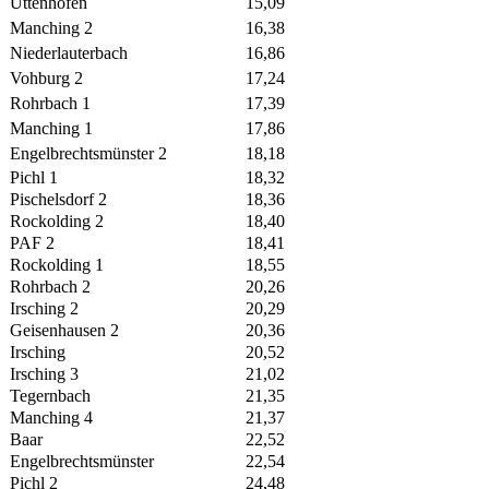
Uttenhofen
15,09
Manching 2
16,38
Niederlauterbach
16,86
Vohburg 2
17,24
Rohrbach 1
17,39
Manching 1
17,86
Engelbrechtsmünster 2
18,18
Pichl 1
18,32
Pischelsdorf 2
18,36
Rockolding 2
18,40
PAF 2
18,41
Rockolding 1
18,55
Rohrbach 2
20,26
Irsching 2
20,29
Geisenhausen 2
20,36
Irsching
20,52
Irsching 3
21,02
Tegernbach
21,35
Manching 4
21,37
Baar
22,52
Engelbrechtsmünster
22,54
Pichl 2
24,48