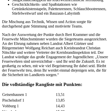
Geschicklichkeits- und Spaßstationen wie
Getränkekistenstapeln, Palettenrennen, Schlauchbootrennen,
Stiefelweitwurf und ein Bauzaun-Labyrinth
Die Mischung aus Technik, Wissen und Action sorgte für
durchgehend gute Stimmung und motivierte Teams.
Nach der Auswertung der Punkte durch Bert Krammer und die
Feuerwehr Münchsmünster wurden die Siegerteams ausgezeichnet.
An der Ehrung nahmen neben Landrat Albert Gürtner und
Bürgermeister Wolfgang Reichart auch Kreisbrandrat Christian
Nitschke und weitere Vertreter der Kreisbrandinspektion teil. Der
Landrat würdigte das große Engagement der Jugendlichen: „Unsere
Feuerwehren sind unverzichtbar – und Ihr seid die Zukunft. Es ist
großartig zu sehen, mit wie viel Begeisterung Ihr dabei seid. Bleibt
der Feuerwehr treu, denn Ihr werdet einmal diejenigen sein, die für
die Sicherheit im Landkreis sorgen.“
Die vollständige Rangliste mit Punkten:
Geisenhausen 1
13,51
Pischelsdorf 1
13,85
Vohburg 1
14,43