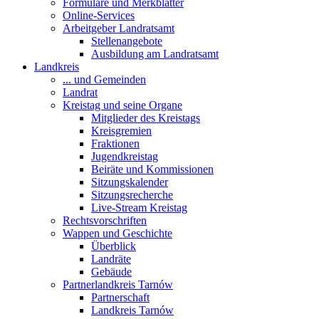
Formulare und Merkblätter
Online-Services
Arbeitgeber Landratsamt
Stellenangebote
Ausbildung am Landratsamt
Landkreis
... und Gemeinden
Landrat
Kreistag und seine Organe
Mitglieder des Kreistags
Kreisgremien
Fraktionen
Jugendkreistag
Beiräte und Kommissionen
Sitzungskalender
Sitzungsrecherche
Live-Stream Kreistag
Rechtsvorschriften
Wappen und Geschichte
Überblick
Landräte
Gebäude
Partnerlandkreis Tarnów
Partnerschaft
Landkreis Tarnów