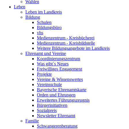
Wahlen
Leben
Leben im Landkreis
Bildung
Schulen
Bildungsbüro
vhs
Medienzentrum - Kreisbücherei
Medienzentrum - Kreisbildstelle
Weitere Bildungsangebote im Landkreis
Ehrenamt und Vereine
Koordinierungszentrum
Was gibt´s Neues
Freiwilliges Engagement
Projekte
Vereine & Wissenswertes
Vereinsschule
Bayerische Ehrenamtskarte
Orden und Ehrungen
Erweitertes Führungszeugnis
Bürgerinitiativen
Sozialpreis
Newsletter Ehrenamt
Familie
Schwangerenberatung