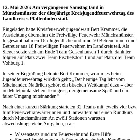
12. Mai 2026
:
Am vergangenen Samstag fand in
Münchsmünster der diesjährige Kreisjugendfeuerwehrtag des
Landkreises Pfaffenhofen statt.
Eingeladen hatte Kreisfeuerwehrjugendwart Bert Krammer, die
Ausrichtung übernahm die Freiwillige Feuerwehr Münchsmünster.
Insgesamt nahmen 165 Jugendliche und rund 50 Betreuerinnen und
Betreuer aus 18 Freiwilligen Feuerwehren im Landkreis teil. Als
Sieger setzte sich am Ende Team Geisenhausen 1 durch, dahinter
folgten auf Platz zwei Team Pischelsdorf 1 und auf Platz drei Team
Vohburg 1.
In seiner Begrüßung betonte Bert Krammer, worum es beim
Jugendfeuerwehrtag wirklich geht: „Der heutige Tag lebt vom
Miteinander. Natürlich gehört ein bisschen Wettkampf dazu – aber
im Mittelpunkt stehen Teamgeist, der gemeinsame Spaß und ein
fairer Umgang miteinander.“
Nach einer kurzen Stärkung starteten 32 Teams mit jeweils vier bzw.
fünf Feuerwehranwärterinnen und -anwärtern auf einen Rundkurs
durch Münchsmünster. An zwölf Stationen warteten
abwechslungsreiche Aufgaben, u.a.:
Wissenstests rund um Feuerwehr und Erste Hilfe
Saugschlauchkuppeln als feuerwehrtechnische Kernübung