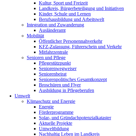
Kultur, Sport und Freizeit
Landkreis, Bürgerbeteiligung und Initiativen
Kinder, Schule und Lernen
Berufsausbildung und Arbeitswelt
Integration und Zuwanderung
Ausländeramt
Mobilität
Öffentlicher Personennahverkehr
KFZ-Zulassung, Führerschein und Verkehr
Mitfahrzentrale
Senioren und Pflege
Pflegestützpunkt
Seniorenwegweiser
Seniorenbeirat
Seniorenpolitisches Gesamtkonzept
Broschüren und Flyer
Ausbildung in Pflegeberufen
Umwelt
Klimaschutz und Energie
Energie
Förderprogramme
Solar- und Gründachpotenzialkataster
Aktuelle Projekte
Umweltbildung
Nachhaltig Leben im Landkreis