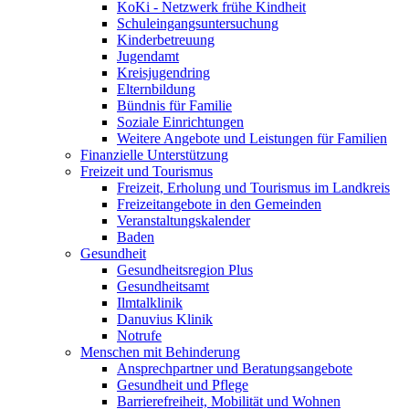
KoKi - Netzwerk frühe Kindheit
Schuleingangsuntersuchung
Kinderbetreuung
Jugendamt
Kreisjugendring
Elternbildung
Bündnis für Familie
Soziale Einrichtungen
Weitere Angebote und Leistungen für Familien
Finanzielle Unterstützung
Freizeit und Tourismus
Freizeit, Erholung und Tourismus im Landkreis
Freizeitangebote in den Gemeinden
Veranstaltungskalender
Baden
Gesundheit
Gesundheitsregion Plus
Gesundheitsamt
Ilmtalklinik
Danuvius Klinik
Notrufe
Menschen mit Behinderung
Ansprechpartner und Beratungsangebote
Gesundheit und Pflege
Barrierefreiheit, Mobilität und Wohnen