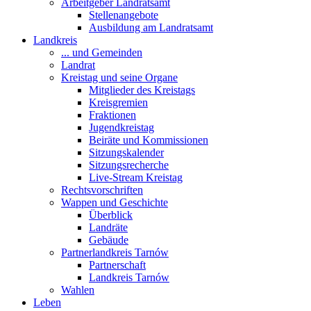
Arbeitgeber Landratsamt
Stellenangebote
Ausbildung am Landratsamt
Landkreis
... und Gemeinden
Landrat
Kreistag und seine Organe
Mitglieder des Kreistags
Kreisgremien
Fraktionen
Jugendkreistag
Beiräte und Kommissionen
Sitzungskalender
Sitzungsrecherche
Live-Stream Kreistag
Rechtsvorschriften
Wappen und Geschichte
Überblick
Landräte
Gebäude
Partnerlandkreis Tarnów
Partnerschaft
Landkreis Tarnów
Wahlen
Leben