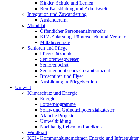
Kinder, Schule und Lernen
Berufsausbildung und Arbeitswelt
Integration und Zuwanderung
Ausländeramt
Mobilität
Öffentlicher Personennahverkehr
KFZ-Zulassung, Führerschein und Verkehr
Mitfahrzentrale
Senioren und Pflege
Pflegestützpunkt
Seniorenwegweiser
Seniorenbeirat
Seniorenpolitisches Gesamtkonzept
Broschüren und Flyer
Ausbildung in Pflegeberufen
Umwelt
Klimaschutz und Energie
Energie
Förderprogramme
Solar- und Gründachpotenzialkataster
Aktuelle Projekte
Umweltbildung
Nachhaltig Leben im Landkreis
Windkraft
KEI - Kommunalunternehmen Energie und Infrastruktu