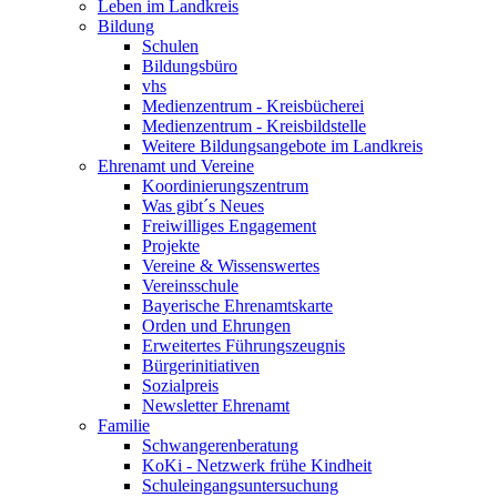
Leben im Landkreis
Bildung
Schulen
Bildungsbüro
vhs
Medienzentrum - Kreisbücherei
Medienzentrum - Kreisbildstelle
Weitere Bildungsangebote im Landkreis
Ehrenamt und Vereine
Koordinierungszentrum
Was gibt´s Neues
Freiwilliges Engagement
Projekte
Vereine & Wissenswertes
Vereinsschule
Bayerische Ehrenamtskarte
Orden und Ehrungen
Erweitertes Führungszeugnis
Bürgerinitiativen
Sozialpreis
Newsletter Ehrenamt
Familie
Schwangerenberatung
KoKi - Netzwerk frühe Kindheit
Schuleingangsuntersuchung