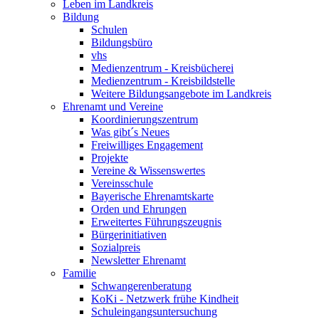
Leben im Landkreis
Bildung
Schulen
Bildungsbüro
vhs
Medienzentrum - Kreisbücherei
Medienzentrum - Kreisbildstelle
Weitere Bildungsangebote im Landkreis
Ehrenamt und Vereine
Koordinierungszentrum
Was gibt´s Neues
Freiwilliges Engagement
Projekte
Vereine & Wissenswertes
Vereinsschule
Bayerische Ehrenamtskarte
Orden und Ehrungen
Erweitertes Führungszeugnis
Bürgerinitiativen
Sozialpreis
Newsletter Ehrenamt
Familie
Schwangerenberatung
KoKi - Netzwerk frühe Kindheit
Schuleingangsuntersuchung