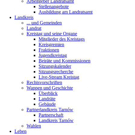
Arbeitgeber Landratsamt
Stellenangebote
Ausbildung am Landratsamt
Landkreis
... und Gemeinden
Landrat
Kreistag und seine Organe
Mitglieder des Kreistags
Kreisgremien
Fraktionen
Jugendkreistag
Beiräte und Kommissionen
Sitzungskalender
Sitzungsrecherche
Live-Stream Kreistag
Rechtsvorschriften
Wappen und Geschichte
Überblick
Landräte
Gebäude
Partnerlandkreis Tarnów
Partnerschaft
Landkreis Tarnów
Wahlen
Leben