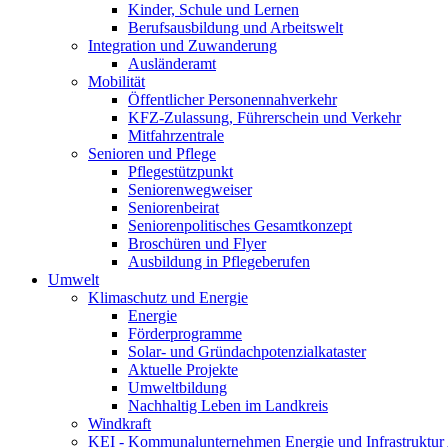
Kinder, Schule und Lernen
Berufsausbildung und Arbeitswelt
Integration und Zuwanderung
Ausländeramt
Mobilität
Öffentlicher Personennahverkehr
KFZ-Zulassung, Führerschein und Verkehr
Mitfahrzentrale
Senioren und Pflege
Pflegestützpunkt
Seniorenwegweiser
Seniorenbeirat
Seniorenpolitisches Gesamtkonzept
Broschüren und Flyer
Ausbildung in Pflegeberufen
Umwelt
Klimaschutz und Energie
Energie
Förderprogramme
Solar- und Gründachpotenzialkataster
Aktuelle Projekte
Umweltbildung
Nachhaltig Leben im Landkreis
Windkraft
KEI - Kommunalunternehmen Energie und Infrastruktu