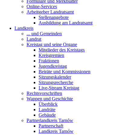
Formulare und Merkblätter
Online-Services
Arbeitgeber Landratsamt
Stellenangebote
Ausbildung am Landratsamt
Landkreis
... und Gemeinden
Landrat
Kreistag und seine Organe
Mitglieder des Kreistags
Kreisgremien
Fraktionen
Jugendkreistag
Beiräte und Kommissionen
Sitzungskalender
Sitzungsrecherche
Live-Stream Kreistag
Rechtsvorschriften
Wappen und Geschichte
Überblick
Landräte
Gebäude
Partnerlandkreis Tarnów
Partnerschaft
Landkreis Tarnów