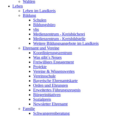
Wahlen
Leben
Leben im Landkreis
Bildung
Schulen
Bildungsbüro
vhs
Medienzentrum - Kreisbücherei
Medienzentrum - Kreisbildstelle
Weitere Bildungsangebote im Landkreis
Ehrenamt und Vereine
Koordinierungszentrum
Was gibt´s Neues
Freiwilliges Engagement
Projekte
Vereine & Wissenswertes
Vereinsschule
Bayerische Ehrenamtskarte
Orden und Ehrungen
Erweitertes Führungszeugnis
Bürgerinitiativen
Sozialpreis
Newsletter Ehrenamt
Familie
Schwangerenberatung