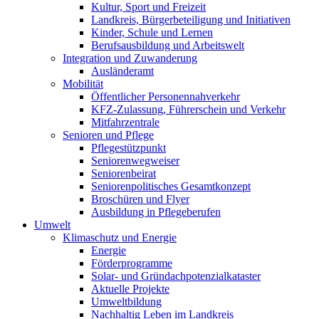
Kultur, Sport und Freizeit
Landkreis, Bürgerbeteiligung und Initiativen
Kinder, Schule und Lernen
Berufsausbildung und Arbeitswelt
Integration und Zuwanderung
Ausländeramt
Mobilität
Öffentlicher Personennahverkehr
KFZ-Zulassung, Führerschein und Verkehr
Mitfahrzentrale
Senioren und Pflege
Pflegestützpunkt
Seniorenwegweiser
Seniorenbeirat
Seniorenpolitisches Gesamtkonzept
Broschüren und Flyer
Ausbildung in Pflegeberufen
Umwelt
Klimaschutz und Energie
Energie
Förderprogramme
Solar- und Gründachpotenzialkataster
Aktuelle Projekte
Umweltbildung
Nachhaltig Leben im Landkreis