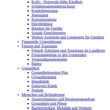
KoKi - Netzwerk frühe Kindheit
Schuleingangsuntersuchung
Kinderbetreuung
Jugendamt
Kreisjugendring
Elternbildung
Bündnis für Familie
Soziale Einrichtungen
Weitere Angebote und Leistungen für Familien
Finanzielle Unterstützung
Freizeit und Tourismus
Freizeit, Erholung und Tourismus im Landkreis
Freizeitangebote in den Gemeinden
Veranstaltungskalender
Baden
Gesundheit
Gesundheitsregion Plus
Gesundheitsamt
Ilmtalklinik
Danuvius Klinik
Notrufe
Menschen mit Behinderung
Ansprechpartner und Beratungsangebote
Gesundheit und Pflege
Barrierefreiheit, Mobilität und Wohnen