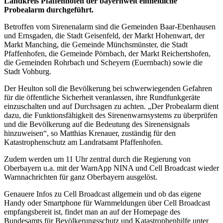
Landkreis Pfaffenhofen der bayernweit einheitliche
Probealarm durchgeführt.
Betroffen vom Sirenenalarm sind die Gemeinden Baar-Ebenhausen
und Ernsgaden, die Stadt Geisenfeld, der Markt Hohenwart, der
Markt Manching, die Gemeinde Münchsmünster, die Stadt
Pfaffenhofen, die Gemeinde Pörnbach, der Markt Reichertshofen,
die Gemeinden Rohrbach und Scheyern (Euernbach) sowie die
Stadt Vohburg.
Der Heulton soll die Bevölkerung bei schwerwiegenden Gefahren
für die öffentliche Sicherheit veranlassen, ihre Rundfunkgeräte
einzuschalten und auf Durchsagen zu achten. „Der Probealarm dient
dazu, die Funktionsfähigkeit des Sirenenwarnsystems zu überprüfen
und die Bevölkerung auf die Bedeutung des Sirenensignals
hinzuweisen“, so Matthias Krenauer, zuständig für den
Katastrophenschutz am Landratsamt Pfaffenhofen.
Zudem werden um 11 Uhr zentral durch die Regierung von
Oberbayern u.a. mit der WarnApp NINA und Cell Broadcast wieder
Warnnachrichten für ganz Oberbayern ausgelöst.
Genauere Infos zu Cell Broadcast allgemein und ob das eigene
Handy oder Smartphone für Warnmeldungen über Cell Broadcast
empfangsbereit ist, findet man an auf der Homepage des
Bundesamts für Bevölkerungsschutz und Katastrophenhilfe unter