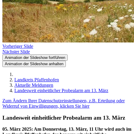
Vorheriger Slide
Nächster Slide
Animation der Slideshow fortführen
Animation der Slideshow anhalten
Landkreis Pfaffenhofen
Aktuelle Meldungen
Landesweit einheitlicher Probealarm am 13. März
Zum Ändern Ihrer Datenschutzeinstellungen, z.B. Erteilung oder
Widerruf von Einwilligungen, klicken Sie hier
Landesweit einheitlicher Probealarm am 13. März
05. März 2025
:
Am Donnerstag, 13. März, 11 Uhr wird auch im