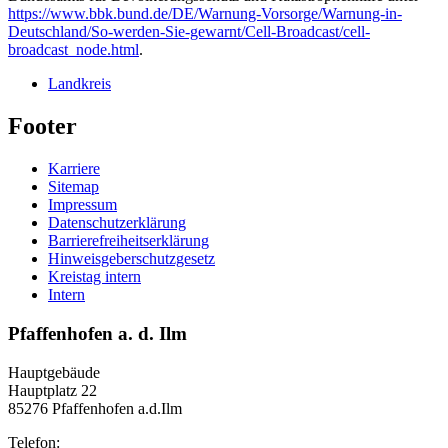
https://www.bbk.bund.de/DE/Warnung-Vorsorge/Warnung-in-
Deutschland/So-werden-Sie-gewarnt/Cell-Broadcast/cell-
broadcast_node.html
.
Landkreis
Footer
Karriere
Sitemap
Impressum
Datenschutzerklärung
Barrierefreiheitserklärung
Hinweisgeberschutzgesetz
Kreistag intern
Intern
Pfaffenhofen a. d. Ilm
Hauptgebäude
Hauptplatz 22
85276 Pfaffenhofen a.d.Ilm
Telefon: