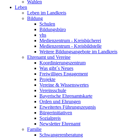
Wahlen
Leben
Leben im Landkreis
Bildung
Schulen
Bildungsbüro
vhs
Medienzentrum - Kreisbücherei
Medienzentrum - Kreisbildstelle
Weitere Bildungsangebote im Landkreis
Ehrenamt und Vereine
Koordinierungszentrum
Was gibt´s Neues
Freiwilliges Engagement
Projekte
Vereine & Wissenswertes
Vereinsschule
Bayerische Ehrenamtskarte
Orden und Ehrungen
Erweitertes Führungszeugnis
Bürgerinitiativen
Sozialpreis
Newsletter Ehrenamt
Familie
Schwangerenberatung