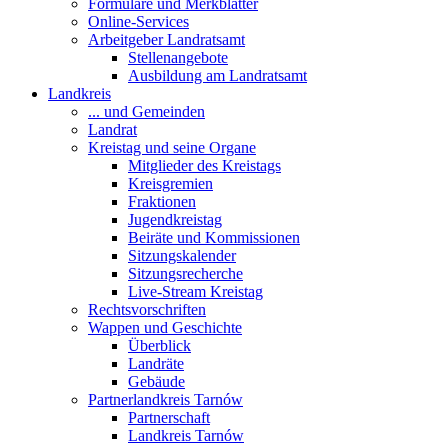
Formulare und Merkblätter
Online-Services
Arbeitgeber Landratsamt
Stellenangebote
Ausbildung am Landratsamt
Landkreis
... und Gemeinden
Landrat
Kreistag und seine Organe
Mitglieder des Kreistags
Kreisgremien
Fraktionen
Jugendkreistag
Beiräte und Kommissionen
Sitzungskalender
Sitzungsrecherche
Live-Stream Kreistag
Rechtsvorschriften
Wappen und Geschichte
Überblick
Landräte
Gebäude
Partnerlandkreis Tarnów
Partnerschaft
Landkreis Tarnów