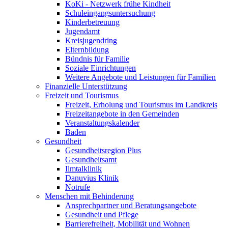
KoKi - Netzwerk frühe Kindheit
Schuleingangsuntersuchung
Kinderbetreuung
Jugendamt
Kreisjugendring
Elternbildung
Bündnis für Familie
Soziale Einrichtungen
Weitere Angebote und Leistungen für Familien
Finanzielle Unterstützung
Freizeit und Tourismus
Freizeit, Erholung und Tourismus im Landkreis
Freizeitangebote in den Gemeinden
Veranstaltungskalender
Baden
Gesundheit
Gesundheitsregion Plus
Gesundheitsamt
Ilmtalklinik
Danuvius Klinik
Notrufe
Menschen mit Behinderung
Ansprechpartner und Beratungsangebote
Gesundheit und Pflege
Barrierefreiheit, Mobilität und Wohnen