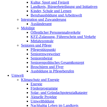
Kultur, Sport und Freizeit
Landkreis, Bürgerbeteiligung und Initiativen
Kinder, Schule und Lernen
Berufsausbildung und Arbeitswelt
Integration und Zuwanderung
Ausländeramt
Mobilität
Öffentlicher Personennahverkehr
KFZ-Zulassung, Führerschein und Verkehr
Mitfahrzentrale
Senioren und Pflege
Pflegestützpunkt
Seniorenwegweiser
Seniorenbeirat
Seniorenpolitisches Gesamtkonzept
Broschüren und Flyer
Ausbildung in Pflegeberufen
Umwelt
Klimaschutz und Energie
Energie
Förderprogramme
Solar- und Gründachpotenzialkataster
Aktuelle Projekte
Umweltbildung
Nachhaltig Leben im Landkreis