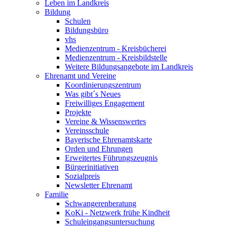
Leben im Landkreis
Bildung
Schulen
Bildungsbüro
vhs
Medienzentrum - Kreisbücherei
Medienzentrum - Kreisbildstelle
Weitere Bildungsangebote im Landkreis
Ehrenamt und Vereine
Koordinierungszentrum
Was gibt´s Neues
Freiwilliges Engagement
Projekte
Vereine & Wissenswertes
Vereinsschule
Bayerische Ehrenamtskarte
Orden und Ehrungen
Erweitertes Führungszeugnis
Bürgerinitiativen
Sozialpreis
Newsletter Ehrenamt
Familie
Schwangerenberatung
KoKi - Netzwerk frühe Kindheit
Schuleingangsuntersuchung