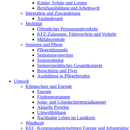
Kinder, Schule und Lernen
Berufsausbildung und Arbeitswelt
Integration und Zuwanderung
Ausländeramt
Mobilität
Öffentlicher Personennahverkehr
KFZ-Zulassung, Führerschein und Verkehr
Mitfahrzentrale
Senioren und Pflege
Pflegestützpunkt
Seniorenwegweiser
Seniorenbeirat
Seniorenpolitisches Gesamtkonzept
Broschüren und Flyer
Ausbildung in Pflegeberufen
Umwelt
Klimaschutz und Energie
Energie
Förderprogramme
Solar- und Gründachpotenzialkataster
Aktuelle Projekte
Umweltbildung
Nachhaltig Leben im Landkreis
Windkraft
KEI - Kommunalunternehmen Energie und Infrastruktu