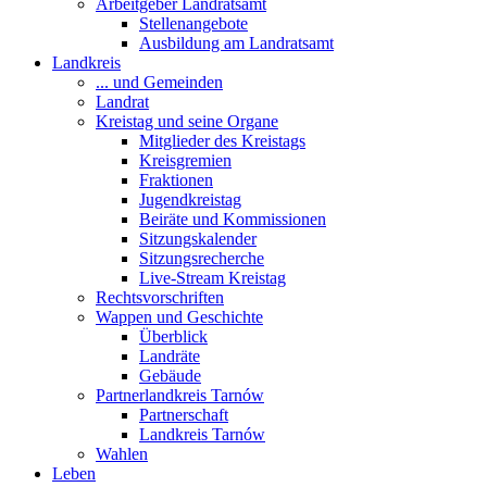
Arbeitgeber Landratsamt
Stellenangebote
Ausbildung am Landratsamt
Landkreis
... und Gemeinden
Landrat
Kreistag und seine Organe
Mitglieder des Kreistags
Kreisgremien
Fraktionen
Jugendkreistag
Beiräte und Kommissionen
Sitzungskalender
Sitzungsrecherche
Live-Stream Kreistag
Rechtsvorschriften
Wappen und Geschichte
Überblick
Landräte
Gebäude
Partnerlandkreis Tarnów
Partnerschaft
Landkreis Tarnów
Wahlen
Leben