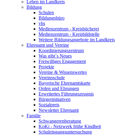
Leben im Landkreis
Bildung
Schulen
Bildungsbüro
vhs
Medienzentrum - Kreisbücherei
Medienzentrum - Kreisbildstelle
Weitere Bildungsangebote im Landkreis
Ehrenamt und Vereine
Koordinierungszentrum
Was gibt´s Neues
Freiwilliges Engagement
Projekte
Vereine & Wissenswertes
Vereinsschule
Bayerische Ehrenamtskarte
Orden und Ehrungen
Erweitertes Führungszeugnis
Bürgerinitiativen
Sozialpreis
Newsletter Ehrenamt
Familie
Schwangerenberatung
KoKi - Netzwerk frühe Kindheit
Schuleingangsuntersuchung