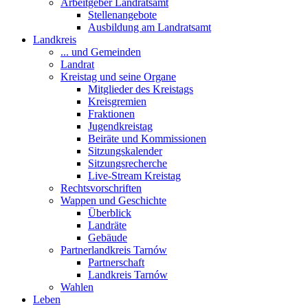
Arbeitgeber Landratsamt
Stellenangebote
Ausbildung am Landratsamt
Landkreis
... und Gemeinden
Landrat
Kreistag und seine Organe
Mitglieder des Kreistags
Kreisgremien
Fraktionen
Jugendkreistag
Beiräte und Kommissionen
Sitzungskalender
Sitzungsrecherche
Live-Stream Kreistag
Rechtsvorschriften
Wappen und Geschichte
Überblick
Landräte
Gebäude
Partnerlandkreis Tarnów
Partnerschaft
Landkreis Tarnów
Wahlen
Leben