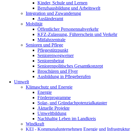
Kinder, Schule und Lernen
Berufsausbildung und Arbeitswelt
Integration und Zuwanderung
Ausländeramt
Mobilität
Öffentlicher Personennahverkehr
KFZ-Zulassung, Führerschein und Verkehr
Mitfahrzentrale
Senioren und Pflege
Pflegestützpunkt
Seniorenwegweiser
Seniorenbeirat
Seniorenpolitisches Gesamtkonzept
Broschüren und Flyer
Ausbildung in Pflegeberufen
Umwelt
Klimaschutz und Energie
Energie
Förderprogramme
Solar- und Gründachpotenzialkataster
Aktuelle Projekte
Umweltbildung
Nachhaltig Leben im Landkreis
Windkraft
KEI - Kommunalunternehmen Energie und Infrastruktu