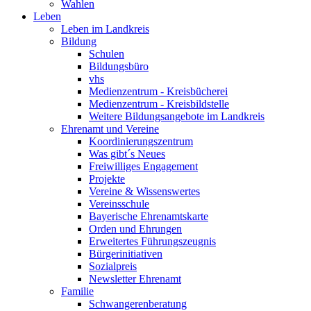
Wahlen
Leben
Leben im Landkreis
Bildung
Schulen
Bildungsbüro
vhs
Medienzentrum - Kreisbücherei
Medienzentrum - Kreisbildstelle
Weitere Bildungsangebote im Landkreis
Ehrenamt und Vereine
Koordinierungszentrum
Was gibt´s Neues
Freiwilliges Engagement
Projekte
Vereine & Wissenswertes
Vereinsschule
Bayerische Ehrenamtskarte
Orden und Ehrungen
Erweitertes Führungszeugnis
Bürgerinitiativen
Sozialpreis
Newsletter Ehrenamt
Familie
Schwangerenberatung