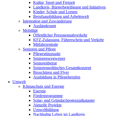
Kultur, Sport und Freizeit
Landkreis, Bürgerbeteiligung und Initiativen
Kinder, Schule und Lernen
Berufsausbildung und Arbeitswelt
Integration und Zuwanderung
Ausländeramt
Mobilität
Öffentlicher Personennahverkehr
KFZ-Zulassung, Führerschein und Verkehr
Mitfahrzentrale
Senioren und Pflege
Pflegestützpunkt
Seniorenwegweiser
Seniorenbeirat
Seniorenpolitisches Gesamtkonzept
Broschüren und Flyer
Ausbildung in Pflegeberufen
Umwelt
Klimaschutz und Energie
Energie
Förderprogramme
Solar- und Gründachpotenzialkataster
Aktuelle Projekte
Umweltbildung
Nachhaltig Leben im Landkreis