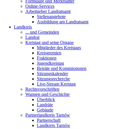
Formulare und Merkblätter
Online-Services
Arbeitgeber Landratsamt
Stellenangebote
Ausbildung am Landratsamt
Landkreis
... und Gemeinden
Landrat
Kreistag und seine Organe
Mitglieder des Kreistags
Kreisgremien
Fraktionen
Jugendkreistag
Beiräte und Kommissionen
Sitzungskalender
Sitzungsrecherche
Live-Stream Kreistag
Rechtsvorschriften
Wappen und Geschichte
Überblick
Landräte
Gebäude
Partnerlandkreis Tarnów
Partnerschaft
Landkreis Tarnów