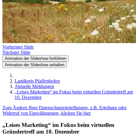
Vorheriger Slide
Nächster Slide
Animation der Slideshow fortführen
Animation der Slideshow anhalten
Landkreis Pfaffenhofen
Aktuelle Meldungen
„Leises Marketing“ im Fokus beim virtuellen Gründertreff am
10. Dezember
Zum Ändern Ihrer Datenschutzeinstellungen, z.B. Erteilung oder
Widerruf von Einwilligungen, klicken Sie hier
„Leises Marketing“ im Fokus beim virtuellen
Gründertreff am 10. Dezember