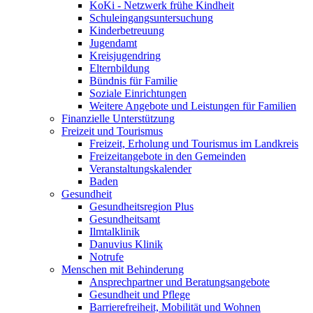
KoKi - Netzwerk frühe Kindheit
Schuleingangsuntersuchung
Kinderbetreuung
Jugendamt
Kreisjugendring
Elternbildung
Bündnis für Familie
Soziale Einrichtungen
Weitere Angebote und Leistungen für Familien
Finanzielle Unterstützung
Freizeit und Tourismus
Freizeit, Erholung und Tourismus im Landkreis
Freizeitangebote in den Gemeinden
Veranstaltungskalender
Baden
Gesundheit
Gesundheitsregion Plus
Gesundheitsamt
Ilmtalklinik
Danuvius Klinik
Notrufe
Menschen mit Behinderung
Ansprechpartner und Beratungsangebote
Gesundheit und Pflege
Barrierefreiheit, Mobilität und Wohnen