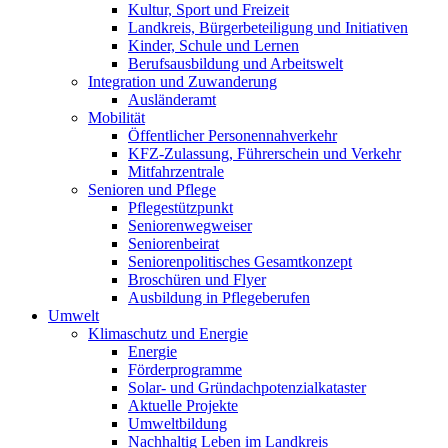
Kultur, Sport und Freizeit
Landkreis, Bürgerbeteiligung und Initiativen
Kinder, Schule und Lernen
Berufsausbildung und Arbeitswelt
Integration und Zuwanderung
Ausländeramt
Mobilität
Öffentlicher Personennahverkehr
KFZ-Zulassung, Führerschein und Verkehr
Mitfahrzentrale
Senioren und Pflege
Pflegestützpunkt
Seniorenwegweiser
Seniorenbeirat
Seniorenpolitisches Gesamtkonzept
Broschüren und Flyer
Ausbildung in Pflegeberufen
Umwelt
Klimaschutz und Energie
Energie
Förderprogramme
Solar- und Gründachpotenzialkataster
Aktuelle Projekte
Umweltbildung
Nachhaltig Leben im Landkreis