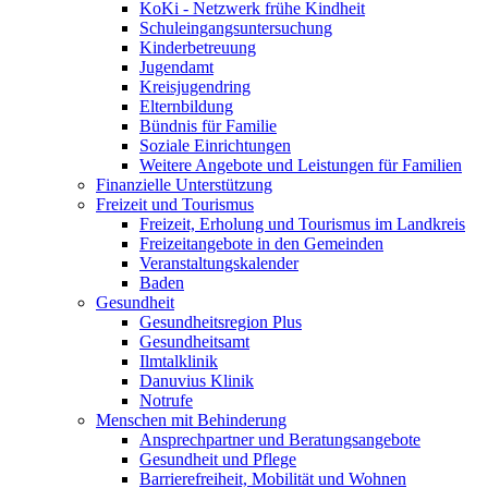
KoKi - Netzwerk frühe Kindheit
Schuleingangsuntersuchung
Kinderbetreuung
Jugendamt
Kreisjugendring
Elternbildung
Bündnis für Familie
Soziale Einrichtungen
Weitere Angebote und Leistungen für Familien
Finanzielle Unterstützung
Freizeit und Tourismus
Freizeit, Erholung und Tourismus im Landkreis
Freizeitangebote in den Gemeinden
Veranstaltungskalender
Baden
Gesundheit
Gesundheitsregion Plus
Gesundheitsamt
Ilmtalklinik
Danuvius Klinik
Notrufe
Menschen mit Behinderung
Ansprechpartner und Beratungsangebote
Gesundheit und Pflege
Barrierefreiheit, Mobilität und Wohnen