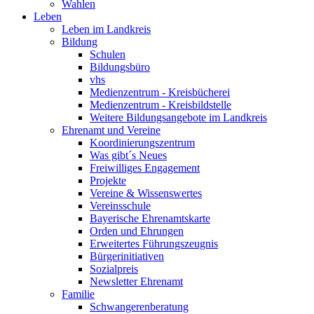
Wahlen
Leben
Leben im Landkreis
Bildung
Schulen
Bildungsbüro
vhs
Medienzentrum - Kreisbücherei
Medienzentrum - Kreisbildstelle
Weitere Bildungsangebote im Landkreis
Ehrenamt und Vereine
Koordinierungszentrum
Was gibt´s Neues
Freiwilliges Engagement
Projekte
Vereine & Wissenswertes
Vereinsschule
Bayerische Ehrenamtskarte
Orden und Ehrungen
Erweitertes Führungszeugnis
Bürgerinitiativen
Sozialpreis
Newsletter Ehrenamt
Familie
Schwangerenberatung