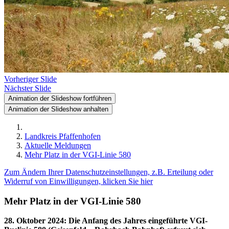
Vorheriger Slide
Nächster Slide
Animation der Slideshow fortführen
Animation der Slideshow anhalten
Landkreis Pfaffenhofen
Aktuelle Meldungen
Mehr Platz in der VGI-Linie 580
Zum Ändern Ihrer Datenschutzeinstellungen, z.B. Erteilung oder
Widerruf von Einwilligungen, klicken Sie hier
Mehr Platz in der VGI-Linie 580
28. Oktober 2024
:
Die Anfang des Jahres eingeführte VGI-