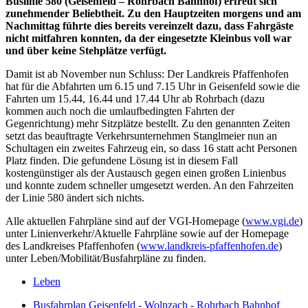
Buslinie 580 (Geisenfeld – Rohrbach Bahnhof) erfreut sich
zunehmender Beliebtheit. Zu den Hauptzeiten morgens und am
Nachmittag führte dies bereits vereinzelt dazu, dass Fahrgäste
nicht mitfahren konnten, da der eingesetzte Kleinbus voll war
und über keine Stehplätze verfügt.
Damit ist ab November nun Schluss: Der Landkreis Pfaffenhofen
hat für die Abfahrten um 6.15 und 7.15 Uhr in Geisenfeld sowie die
Fahrten um 15.44, 16.44 und 17.44 Uhr ab Rohrbach (dazu
kommen auch noch die umlaufbedingten Fahrten der
Gegenrichtung) mehr Sitzplätze bestellt. Zu den genannten Zeiten
setzt das beauftragte Verkehrsunternehmen Stanglmeier nun an
Schultagen ein zweites Fahrzeug ein, so dass 16 statt acht Personen
Platz finden. Die gefundene Lösung ist in diesem Fall
kostengünstiger als der Austausch gegen einen großen Linienbus
und konnte zudem schneller umgesetzt werden. An den Fahrzeiten
der Linie 580 ändert sich nichts.
Alle aktuellen Fahrpläne sind auf der VGI-Homepage (
www.vgi.de
)
unter Linienverkehr/Aktuelle Fahrpläne sowie auf der Homepage
des Landkreises Pfaffenhofen (
www.landkreis-pfaffenhofen.de
)
unter Leben/Mobilität/Busfahrpläne zu finden.
Leben
Busfahrplan Geisenfeld - Wolnzach - Rohrbach Bahnhof