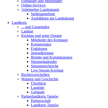
Formulare und Merkblätter
Online-Services
Arbeitgeber Landratsamt
Stellenangebote
Ausbildung am Landratsamt
Landkreis
... und Gemeinden
Landrat
Kreistag und seine Organe
Mitglieder des Kreistags
Kreisgremien
Fraktionen
Jugendkreistag
Beiräte und Kommissionen
Sitzungskalender
Sitzungsrecherche
Live-Stream Kreistag
Rechtsvorschriften
Wappen und Geschichte
Überblick
Landräte
Gebäude
Partnerlandkreis Tarnów
Partnerschaft
Landkreis Tarnów