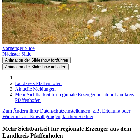
Vorheriger Slide
Nächster Slide
Animation der Slideshow fortführen
Animation der Slideshow anhalten
Landkreis Pfaffenhofen
Aktuelle Meldungen
Mehr Sichtbarkeit für regionale Erzeuger aus dem Landkreis
Pfaffenhofen
Zum Ändern Ihrer Datenschutzeinstellungen, z.B. Erteilung oder
Widerruf von Einwilligungen, klicken Sie hier
Mehr Sichtbarkeit für regionale Erzeuger aus dem
Landkreis Pfaffenhofen