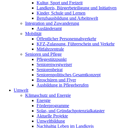
Kultur, Sport und Freizeit
Landkreis, Bürgerbeteiligung und Initiativen
Kinder, Schule und Lernen
Berufsausbildung und Arbeitswelt
Integration und Zuwanderung
Ausländeramt
Mobilität
Öffentlicher Personennahverkehr
KFZ-Zulassung, Führerschein und Verkehr
Mitfahrzentrale
Senioren und Pflege
Pflegestützpunkt
Seniorenwegweiser
Seniorenbeirat
Seniorenpolitisches Gesamtkonzept
Broschüren und Flyer
Ausbildung in Pflegeberufen
Umwelt
Klimaschutz und Energie
Energie
Förderprogramme
Solar- und Gründachpotenzialkataster
Aktuelle Projekte
Umweltbildung
Nachhaltig Leben im Landkreis