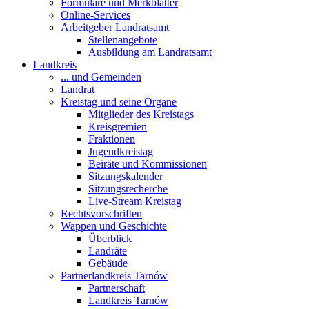
Formulare und Merkblätter
Online-Services
Arbeitgeber Landratsamt
Stellenangebote
Ausbildung am Landratsamt
Landkreis
... und Gemeinden
Landrat
Kreistag und seine Organe
Mitglieder des Kreistags
Kreisgremien
Fraktionen
Jugendkreistag
Beiräte und Kommissionen
Sitzungskalender
Sitzungsrecherche
Live-Stream Kreistag
Rechtsvorschriften
Wappen und Geschichte
Überblick
Landräte
Gebäude
Partnerlandkreis Tarnów
Partnerschaft
Landkreis Tarnów