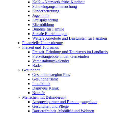
KoKi - Netzwerk frühe Kindheit
Schuleingangsuntersuchung
Kinderbetreuung
Jugendamt
Kreisjugendring
Elternbildung
Bündnis für Familie
Soziale Einrichtungen
Weitere Angebote und Leistungen für Familien
Finanzielle Unterstützung
Freizeit und Tourismus
Freizeit, Erholung und Tourismus im Landkreis
Freizeitangebote in den Gemeinden
Veranstaltungskalender
Baden
Gesundheit
Gesundheitsregion Plus
Gesundheitsamt
Ilmtalklinik
Danuvius Klinik
Notrufe
Menschen mit Behinderung
Ansprechpartner und Beratungsangebote
Gesundheit und Pflege
Barrierefreiheit, Mobilität und Wohnen