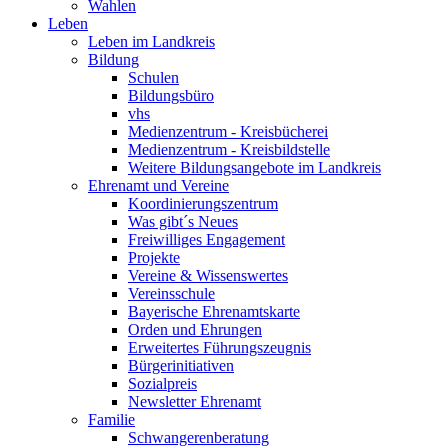
Wahlen
Leben
Leben im Landkreis
Bildung
Schulen
Bildungsbüro
vhs
Medienzentrum - Kreisbücherei
Medienzentrum - Kreisbildstelle
Weitere Bildungsangebote im Landkreis
Ehrenamt und Vereine
Koordinierungszentrum
Was gibt´s Neues
Freiwilliges Engagement
Projekte
Vereine & Wissenswertes
Vereinsschule
Bayerische Ehrenamtskarte
Orden und Ehrungen
Erweitertes Führungszeugnis
Bürgerinitiativen
Sozialpreis
Newsletter Ehrenamt
Familie
Schwangerenberatung