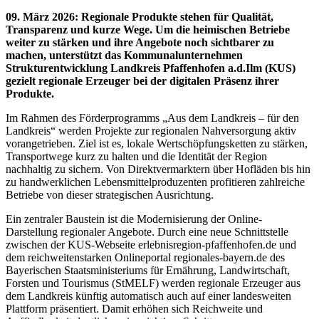
09. März 2026
:
Regionale Produkte stehen für Qualität,
Transparenz und kurze Wege. Um die heimischen Betriebe
weiter zu stärken und ihre Angebote noch sichtbarer zu
machen, unterstützt das Kommunalunternehmen
Strukturentwicklung Landkreis Pfaffenhofen a.d.Ilm (KUS)
gezielt regionale Erzeuger bei der digitalen Präsenz ihrer
Produkte.
Im Rahmen des Förderprogramms „Aus dem Landkreis – für den
Landkreis“ werden Projekte zur regionalen Nahversorgung aktiv
vorangetrieben. Ziel ist es, lokale Wertschöpfungsketten zu stärken,
Transportwege kurz zu halten und die Identität der Region
nachhaltig zu sichern. Von Direktvermarktern über Hofläden bis hin
zu handwerklichen Lebensmittelproduzenten profitieren zahlreiche
Betriebe von dieser strategischen Ausrichtung.
Ein zentraler Baustein ist die Modernisierung der Online-
Darstellung regionaler Angebote. Durch eine neue Schnittstelle
zwischen der KUS-Webseite erlebnisregion-pfaffenhofen.de und
dem reichweitenstarken Onlineportal regionales-bayern.de des
Bayerischen Staatsministeriums für Ernährung, Landwirtschaft,
Forsten und Tourismus (StMELF) werden regionale Erzeuger aus
dem Landkreis künftig automatisch auch auf einer landesweiten
Plattform präsentiert. Damit erhöhen sich Reichweite und