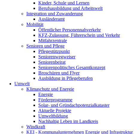
Kinder, Schule und Lernen
Berufsausbildung und Arbeitswelt
Integration und Zuwanderung
Ausländeramt
Mobilität
Öffentlicher Personennahverkehr
KFZ-Zulassung, Führerschein und Verkehr
Mitfahrzentrale
Senioren und Pflege
Pflegestützpunkt
Seniorenwegweiser
Seniorenbeirat
Seniorenpolitisches Gesamtkonzept
Broschüren und Flyer
Ausbildung in Pflegeberufen
Umwelt
Klimaschutz und Energie
Energie
Förderprogramme
Solar- und Gründachpotenzialkataster
Aktuelle Projekte
Umweltbildung
Nachhaltig Leben im Landkreis
Windkraft
KEI - Kommunalunternehmen Energie und Infrastruktu