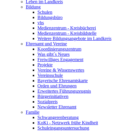
Leben im Landkreis
Bildung
Schulen
Bildungsbüro
vhs
Medienzentrum - Kreisbücherei
Medienzentrum - Kreisbildstelle
Weitere Bildungsangebote im Landkreis
Ehrenamt und Vereine
Koordinierungszentrum
Was gibt´s Neues
Freiwilliges Engagement
Projekte
Vereine & Wissenswertes
Vereinsschule
Bayerische Ehrenamtskarte
Orden und Ehrungen
Erweitertes Führungszeugnis
Bürgerinitiativen
Sozialpreis
Newsletter Ehrenamt
Familie
Schwangerenberatung
KoKi - Netzwerk frühe Kindheit
Schuleingangsuntersuchung