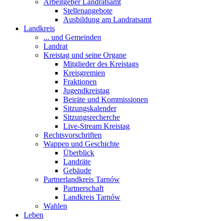
Arbeitgeber Landratsamt
Stellenangebote
Ausbildung am Landratsamt
Landkreis
... und Gemeinden
Landrat
Kreistag und seine Organe
Mitglieder des Kreistags
Kreisgremien
Fraktionen
Jugendkreistag
Beiräte und Kommissionen
Sitzungskalender
Sitzungsrecherche
Live-Stream Kreistag
Rechtsvorschriften
Wappen und Geschichte
Überblick
Landräte
Gebäude
Partnerlandkreis Tarnów
Partnerschaft
Landkreis Tarnów
Wahlen
Leben