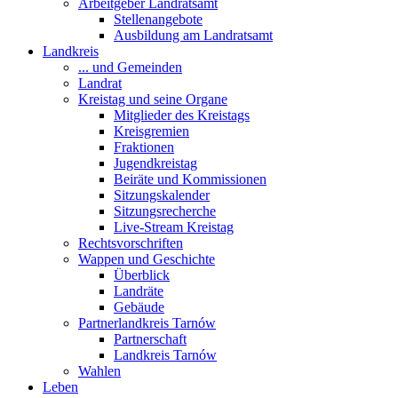
Arbeitgeber Landratsamt
Stellenangebote
Ausbildung am Landratsamt
Landkreis
... und Gemeinden
Landrat
Kreistag und seine Organe
Mitglieder des Kreistags
Kreisgremien
Fraktionen
Jugendkreistag
Beiräte und Kommissionen
Sitzungskalender
Sitzungsrecherche
Live-Stream Kreistag
Rechtsvorschriften
Wappen und Geschichte
Überblick
Landräte
Gebäude
Partnerlandkreis Tarnów
Partnerschaft
Landkreis Tarnów
Wahlen
Leben