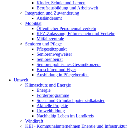
Kinder, Schule und Lernen
Berufsausbildung und Arbeitswelt
Integration und Zuwanderung
Ausländeramt
Mobilität
Öffentlicher Personennahverkehr
KFZ-Zulassung, Führerschein und Verkehr
Mitfahrzentrale
Senioren und Pflege
Pflegestützpunkt
Seniorenwegweiser
Seniorenbeirat
Seniorenpolitisches Gesamtkonzept
Broschüren und Flyer
Ausbildung in Pflegeberufen
Umwelt
Klimaschutz und Energie
Energie
Förderprogramme
Solar- und Gründachpotenzialkataster
Aktuelle Projekte
Umweltbildung
Nachhaltig Leben im Landkreis
Windkraft
KEI - Kommunalunternehmen Energie und Infrastruktu