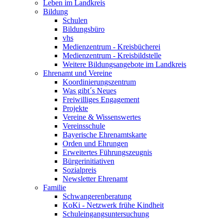
Leben im Landkreis
Bildung
Schulen
Bildungsbüro
vhs
Medienzentrum - Kreisbücherei
Medienzentrum - Kreisbildstelle
Weitere Bildungsangebote im Landkreis
Ehrenamt und Vereine
Koordinierungszentrum
Was gibt´s Neues
Freiwilliges Engagement
Projekte
Vereine & Wissenswertes
Vereinsschule
Bayerische Ehrenamtskarte
Orden und Ehrungen
Erweitertes Führungszeugnis
Bürgerinitiativen
Sozialpreis
Newsletter Ehrenamt
Familie
Schwangerenberatung
KoKi - Netzwerk frühe Kindheit
Schuleingangsuntersuchung