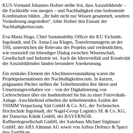
KUS-Vorstand Johannes Hofner stellte fest, dass Auszubildende –
die Fachkräfte von morgen – und Nachhaltigkeit eine bedeutende
Kombination bilden. „Ihr habt nicht nur Wissen gesammelt, sondern
Veränderung angestoßen“, lobte Hofner den Einsatz der
Nachhaltigkeitsscouts.
Eva-Maria Hugo, Chief Sustainability Officer der KU Eichstätt-
Ingolstadt, und Dr. Anna-Lisa Klages, Transfermanagerin an der
THI, unterstrichen die Relevanz des Projekts und verdeutlichten,
wie essenziell ein lebendiger Dialog zwischen Wissenschaft,
Gesellschaft und Industrie sei. Auch die Ideenvielfalt und Kreativität
der Auszubildenden fanden besondere Anerkennung.
Ein zentrales Element der Abschlussveranstaltung waren die
Projektpräsentationen der Nachhaltigkeitsscouts. In kurzen,
prägnanten Pitches stellten die Teilnehmenden ihre Ideen und
Umsetzungsvorhaben vor – von der Digitalisierung von
Lieferscheinen über ein Insektenhotel bis hin zu einer Fotovoltaik-
Anlage. Anschließend erhielten die teilnehmenden Azubis der
THIMM Verpackung Süd GmbH & Co. KG, der Technischen
Hochschule Ingolstadt, der Nagel-Group Logistics SE & Co. KG,
der Danuvius Klinik GmbH, der BAYERNOIL
Raffineriegesellschaft GmbH, der Autohaus Michael Stiglmayr
GmbH, der ARS Altmann AG sowie von Airbus Defence & Space
ihre Zertifikate.