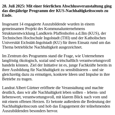
28. Juli 2025
:
Mit einer feierlichen Abschlussveranstaltung ging
das diesjährige Programm der KUS-Nachhaltigkeitsscouts zu
Ende.
Insgesamt 14 engagierte Auszubildende wurden in einem
gemeinsamen Projekt des Kommunalunternehmens
Strukturentwicklung Landkreis Pfaffenhofen a.d.Ilm (KUS), der
Technischen Hochschule Ingolstadt (THI) und der Katholischen
Universität Eichstätt-Ingolstadt (KU) für ihren Einsatz rund um das
Thema betriebliche Nachhaltigkeit ausgezeichnet.
Im Zentrum des Programms stand die Frage, wie Unternehmen
langfristig ökologisch, sozial und wirtschaftlich verantwortungsvoll
handeln können. Ziel der Initiative ist es, junge Fachkräfte bereits in
ihrer Ausbildung für Nachhaltigkeit zu sensibilisieren – und sie
gleichzeitig dazu zu ermutigen, konkrete Ideen und Impulse in ihre
Betriebe zu tragen.
Landrat Albert Gürtner eröffnete die Veranstaltung und machte
deutlich, dass wir alle Nachhaltigkeit leben sollten – lebens- und
liebenswert, verantwortungsvoll, mit klarem Blick nach vorn und
mit einem offenen Herzen. Er betonte außerdem die Bedeutung der
Nachhaltigkeitsscouts und hob das Engagement der teilnehmenden
Auszubildenden besonders hervor.