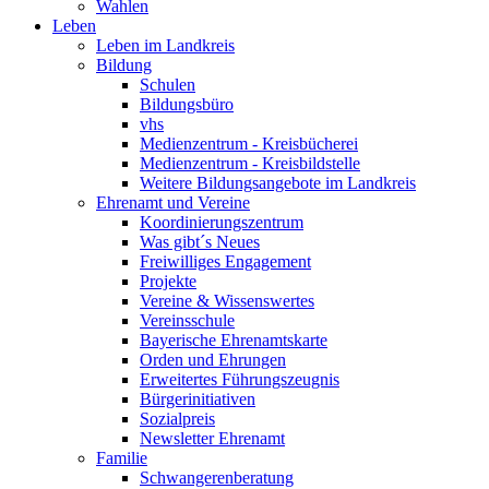
Wahlen
Leben
Leben im Landkreis
Bildung
Schulen
Bildungsbüro
vhs
Medienzentrum - Kreisbücherei
Medienzentrum - Kreisbildstelle
Weitere Bildungsangebote im Landkreis
Ehrenamt und Vereine
Koordinierungszentrum
Was gibt´s Neues
Freiwilliges Engagement
Projekte
Vereine & Wissenswertes
Vereinsschule
Bayerische Ehrenamtskarte
Orden und Ehrungen
Erweitertes Führungszeugnis
Bürgerinitiativen
Sozialpreis
Newsletter Ehrenamt
Familie
Schwangerenberatung