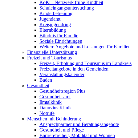
KoKi - Netzwerk frühe Kindheit
Schuleingangsuntersuchung
Kinderbetreuung
Jugendamt
Kreisjugendring
Elternbildung
Bündnis für Familie
Soziale Einrichtungen
Weitere Angebote und Leistungen für Familien
Finanzielle Unterstützung
Freizeit und Tourismus
Freizeit, Erholung und Tourismus im Landkreis
Freizeitangebote in den Gemeinden
Veranstaltungskalender
Baden
Gesundheit
Gesundheitsregion Plus
Gesundheitsamt
Ilmtalklinik
Danuvius Klinik
Notrufe
Menschen mit Behinderung
Ansprechpartner und Beratungsangebote
Gesundheit und Pflege
Barrierefreiheit, Mobilität und Wohnen