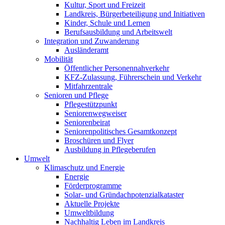
Kultur, Sport und Freizeit
Landkreis, Bürgerbeteiligung und Initiativen
Kinder, Schule und Lernen
Berufsausbildung und Arbeitswelt
Integration und Zuwanderung
Ausländeramt
Mobilität
Öffentlicher Personennahverkehr
KFZ-Zulassung, Führerschein und Verkehr
Mitfahrzentrale
Senioren und Pflege
Pflegestützpunkt
Seniorenwegweiser
Seniorenbeirat
Seniorenpolitisches Gesamtkonzept
Broschüren und Flyer
Ausbildung in Pflegeberufen
Umwelt
Klimaschutz und Energie
Energie
Förderprogramme
Solar- und Gründachpotenzialkataster
Aktuelle Projekte
Umweltbildung
Nachhaltig Leben im Landkreis