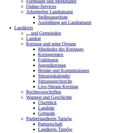
Formulare und Merkblätter
Online-Services
Arbeitgeber Landratsamt
Stellenangebote
Ausbildung am Landratsamt
Landkreis
... und Gemeinden
Landrat
Kreistag und seine Organe
Mitglieder des Kreistags
Kreisgremien
Fraktionen
Jugendkreistag
Beiräte und Kommissionen
Sitzungskalender
Sitzungsrecherche
Live-Stream Kreistag
Rechtsvorschriften
Wappen und Geschichte
Überblick
Landräte
Gebäude
Partnerlandkreis Tarnów
Partnerschaft
Landkreis Tarnów