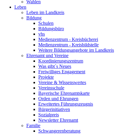
Wahlen
Leben
Leben im Landkreis
Bildung
Schulen
Bildungsbüro
vhs
Medienzentrum - Kreisbücherei
Medienzentrum - Kreisbildstelle
Weitere Bildungsangebote im Landkreis
Ehrenamt und Vereine
Koordinierungszentrum
Was gibt´s Neues
Freiwilliges Engagement
Projekte
Vereine & Wissenswertes
Vereinsschule
Bayerische Ehrenamtskarte
Orden und Ehrungen
Erweitertes Führungszeugnis
Bürgerinitiativen
Sozialpreis
Newsletter Ehrenamt
Familie
Schwangerenberatung