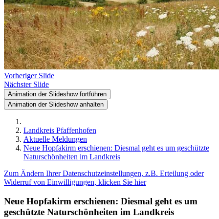
Vorheriger Slide
Nächster Slide
Animation der Slideshow fortführen
Animation der Slideshow anhalten
Landkreis Pfaffenhofen
Aktuelle Meldungen
Neue Hopfakirm erschienen: Diesmal geht es um geschützte
Naturschönheiten im Landkreis
Zum Ändern Ihrer Datenschutzeinstellungen, z.B. Erteilung oder
Widerruf von Einwilligungen, klicken Sie hier
Neue Hopfakirm erschienen: Diesmal geht es um
geschützte Naturschönheiten im Landkreis