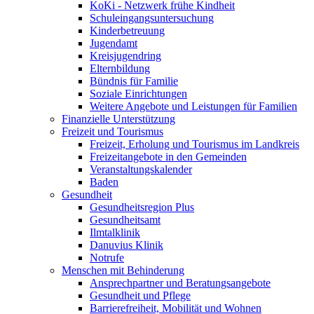
KoKi - Netzwerk frühe Kindheit
Schuleingangsuntersuchung
Kinderbetreuung
Jugendamt
Kreisjugendring
Elternbildung
Bündnis für Familie
Soziale Einrichtungen
Weitere Angebote und Leistungen für Familien
Finanzielle Unterstützung
Freizeit und Tourismus
Freizeit, Erholung und Tourismus im Landkreis
Freizeitangebote in den Gemeinden
Veranstaltungskalender
Baden
Gesundheit
Gesundheitsregion Plus
Gesundheitsamt
Ilmtalklinik
Danuvius Klinik
Notrufe
Menschen mit Behinderung
Ansprechpartner und Beratungsangebote
Gesundheit und Pflege
Barrierefreiheit, Mobilität und Wohnen