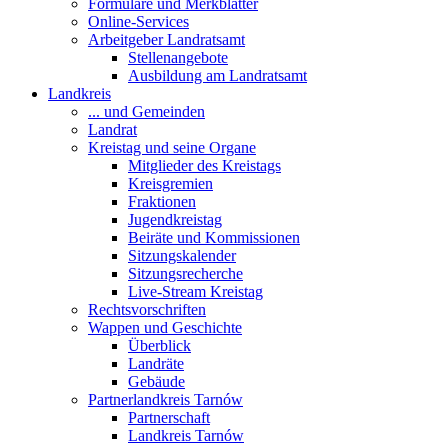
Formulare und Merkblätter
Online-Services
Arbeitgeber Landratsamt
Stellenangebote
Ausbildung am Landratsamt
Landkreis
... und Gemeinden
Landrat
Kreistag und seine Organe
Mitglieder des Kreistags
Kreisgremien
Fraktionen
Jugendkreistag
Beiräte und Kommissionen
Sitzungskalender
Sitzungsrecherche
Live-Stream Kreistag
Rechtsvorschriften
Wappen und Geschichte
Überblick
Landräte
Gebäude
Partnerlandkreis Tarnów
Partnerschaft
Landkreis Tarnów