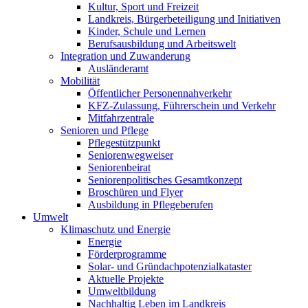
Kultur, Sport und Freizeit
Landkreis, Bürgerbeteiligung und Initiativen
Kinder, Schule und Lernen
Berufsausbildung und Arbeitswelt
Integration und Zuwanderung
Ausländeramt
Mobilität
Öffentlicher Personennahverkehr
KFZ-Zulassung, Führerschein und Verkehr
Mitfahrzentrale
Senioren und Pflege
Pflegestützpunkt
Seniorenwegweiser
Seniorenbeirat
Seniorenpolitisches Gesamtkonzept
Broschüren und Flyer
Ausbildung in Pflegeberufen
Umwelt
Klimaschutz und Energie
Energie
Förderprogramme
Solar- und Gründachpotenzialkataster
Aktuelle Projekte
Umweltbildung
Nachhaltig Leben im Landkreis