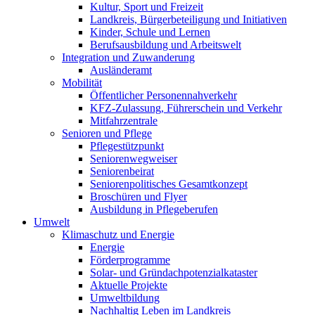
Kultur, Sport und Freizeit
Landkreis, Bürgerbeteiligung und Initiativen
Kinder, Schule und Lernen
Berufsausbildung und Arbeitswelt
Integration und Zuwanderung
Ausländeramt
Mobilität
Öffentlicher Personennahverkehr
KFZ-Zulassung, Führerschein und Verkehr
Mitfahrzentrale
Senioren und Pflege
Pflegestützpunkt
Seniorenwegweiser
Seniorenbeirat
Seniorenpolitisches Gesamtkonzept
Broschüren und Flyer
Ausbildung in Pflegeberufen
Umwelt
Klimaschutz und Energie
Energie
Förderprogramme
Solar- und Gründachpotenzialkataster
Aktuelle Projekte
Umweltbildung
Nachhaltig Leben im Landkreis