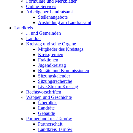
Formulare und Merkblätter
Online-Services
Arbeitgeber Landratsamt
Stellenangebote
Ausbildung am Landratsamt
Landkreis
... und Gemeinden
Landrat
Kreistag und seine Organe
Mitglieder des Kreistags
Kreisgremien
Fraktionen
Jugendkreistag
Beiräte und Kommissionen
Sitzungskalender
Sitzungsrecherche
Live-Stream Kreistag
Rechtsvorschriften
Wappen und Geschichte
Überblick
Landräte
Gebäude
Partnerlandkreis Tarnów
Partnerschaft
Landkreis Tarnów