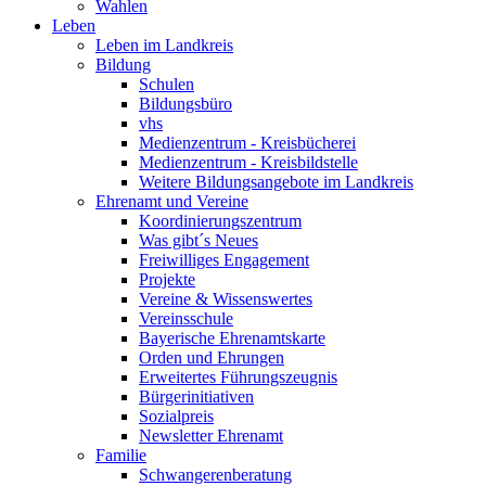
Wahlen
Leben
Leben im Landkreis
Bildung
Schulen
Bildungsbüro
vhs
Medienzentrum - Kreisbücherei
Medienzentrum - Kreisbildstelle
Weitere Bildungsangebote im Landkreis
Ehrenamt und Vereine
Koordinierungszentrum
Was gibt´s Neues
Freiwilliges Engagement
Projekte
Vereine & Wissenswertes
Vereinsschule
Bayerische Ehrenamtskarte
Orden und Ehrungen
Erweitertes Führungszeugnis
Bürgerinitiativen
Sozialpreis
Newsletter Ehrenamt
Familie
Schwangerenberatung