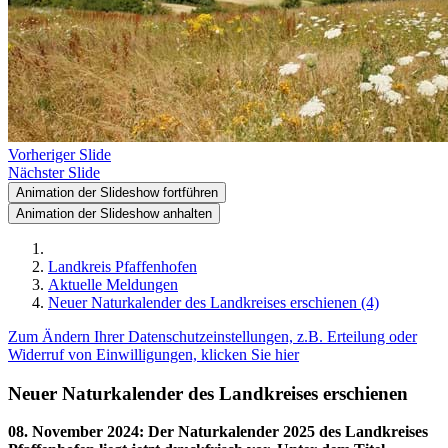
Vorheriger Slide
Nächster Slide
Animation der Slideshow fortführen
Animation der Slideshow anhalten
Landkreis Pfaffenhofen
Aktuelle Meldungen
Neuer Naturkalender des Landkreises erschienen (4)
Zum Ändern Ihrer Datenschutzeinstellungen, z.B. Erteilung oder
Widerruf von Einwilligungen, klicken Sie hier
Neuer Naturkalender des Landkreises erschienen
08. November 2024
:
Der Naturkalender 2025 des Landkreises