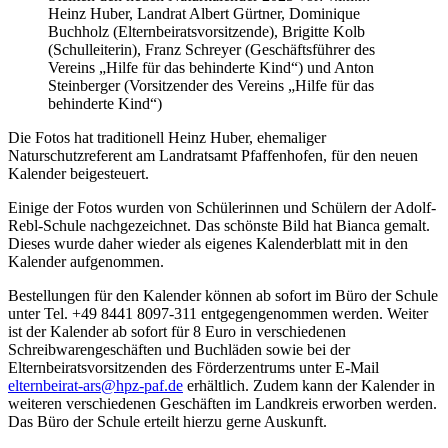
Heinz Huber, Landrat Albert Gürtner, Dominique
Buchholz (Elternbeiratsvorsitzende), Brigitte Kolb
(Schulleiterin), Franz Schreyer (Geschäftsführer des
Vereins „Hilfe für das behinderte Kind“) und Anton
Steinberger (Vorsitzender des Vereins „Hilfe für das
behinderte Kind“)
Die Fotos hat traditionell Heinz Huber, ehemaliger
Naturschutzreferent am Landratsamt Pfaffenhofen, für den neuen
Kalender beigesteuert.
Einige der Fotos wurden von Schülerinnen und Schülern der Adolf-
Rebl-Schule nachgezeichnet. Das schönste Bild hat Bianca gemalt.
Dieses wurde daher wieder als eigenes Kalenderblatt mit in den
Kalender aufgenommen.
Bestellungen für den Kalender können ab sofort im Büro der Schule
unter Tel. +49 8441 8097-311 entgegengenommen werden. Weiter
ist der Kalender ab sofort für 8 Euro in verschiedenen
Schreibwarengeschäften und Buchläden sowie bei der
Elternbeiratsvorsitzenden des Förderzentrums unter E-Mail
elternbeirat-ars@hpz-paf.de
erhältlich. Zudem kann der Kalender in
weiteren verschiedenen Geschäften im Landkreis erworben werden.
Das Büro der Schule erteilt hierzu gerne Auskunft.