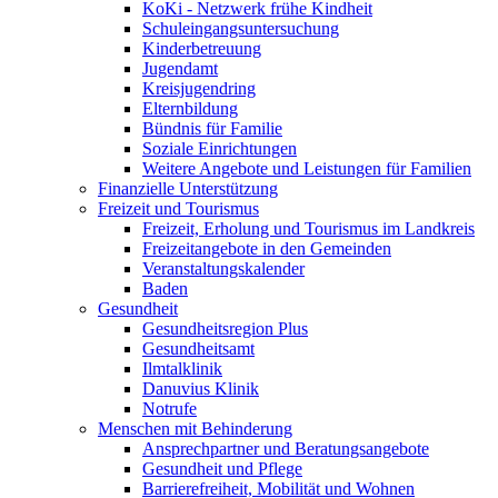
KoKi - Netzwerk frühe Kindheit
Schuleingangsuntersuchung
Kinderbetreuung
Jugendamt
Kreisjugendring
Elternbildung
Bündnis für Familie
Soziale Einrichtungen
Weitere Angebote und Leistungen für Familien
Finanzielle Unterstützung
Freizeit und Tourismus
Freizeit, Erholung und Tourismus im Landkreis
Freizeitangebote in den Gemeinden
Veranstaltungskalender
Baden
Gesundheit
Gesundheitsregion Plus
Gesundheitsamt
Ilmtalklinik
Danuvius Klinik
Notrufe
Menschen mit Behinderung
Ansprechpartner und Beratungsangebote
Gesundheit und Pflege
Barrierefreiheit, Mobilität und Wohnen