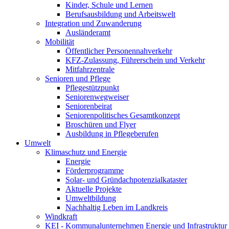
Kinder, Schule und Lernen
Berufsausbildung und Arbeitswelt
Integration und Zuwanderung
Ausländeramt
Mobilität
Öffentlicher Personennahverkehr
KFZ-Zulassung, Führerschein und Verkehr
Mitfahrzentrale
Senioren und Pflege
Pflegestützpunkt
Seniorenwegweiser
Seniorenbeirat
Seniorenpolitisches Gesamtkonzept
Broschüren und Flyer
Ausbildung in Pflegeberufen
Umwelt
Klimaschutz und Energie
Energie
Förderprogramme
Solar- und Gründachpotenzialkataster
Aktuelle Projekte
Umweltbildung
Nachhaltig Leben im Landkreis
Windkraft
KEI - Kommunalunternehmen Energie und Infrastruktu