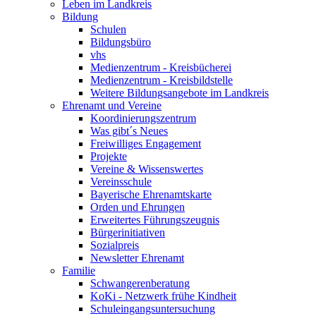
Leben im Landkreis
Bildung
Schulen
Bildungsbüro
vhs
Medienzentrum - Kreisbücherei
Medienzentrum - Kreisbildstelle
Weitere Bildungsangebote im Landkreis
Ehrenamt und Vereine
Koordinierungszentrum
Was gibt´s Neues
Freiwilliges Engagement
Projekte
Vereine & Wissenswertes
Vereinsschule
Bayerische Ehrenamtskarte
Orden und Ehrungen
Erweitertes Führungszeugnis
Bürgerinitiativen
Sozialpreis
Newsletter Ehrenamt
Familie
Schwangerenberatung
KoKi - Netzwerk frühe Kindheit
Schuleingangsuntersuchung