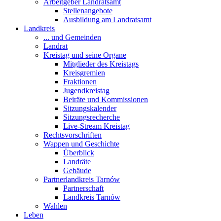
Arbeitgeber Landratsamt
Stellenangebote
Ausbildung am Landratsamt
Landkreis
... und Gemeinden
Landrat
Kreistag und seine Organe
Mitglieder des Kreistags
Kreisgremien
Fraktionen
Jugendkreistag
Beiräte und Kommissionen
Sitzungskalender
Sitzungsrecherche
Live-Stream Kreistag
Rechtsvorschriften
Wappen und Geschichte
Überblick
Landräte
Gebäude
Partnerlandkreis Tarnów
Partnerschaft
Landkreis Tarnów
Wahlen
Leben