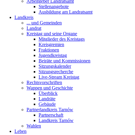
Arbeitgeber Landratsamt
Stellenangebote
Ausbildung am Landratsamt
Landkreis
... und Gemeinden
Landrat
Kreistag und seine Organe
Mitglieder des Kreistags
Kreisgremien
Fraktionen
Jugendkreistag
Beiräte und Kommissionen
Sitzungskalender
Sitzungsrecherche
Live-Stream Kreistag
Rechtsvorschriften
Wappen und Geschichte
Überblick
Landräte
Gebäude
Partnerlandkreis Tarnów
Partnerschaft
Landkreis Tarnów
Wahlen
Leben