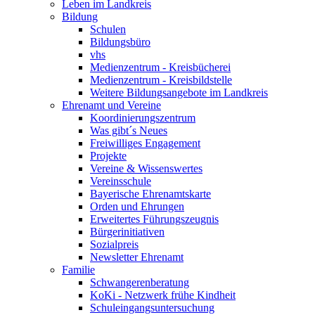
Leben im Landkreis
Bildung
Schulen
Bildungsbüro
vhs
Medienzentrum - Kreisbücherei
Medienzentrum - Kreisbildstelle
Weitere Bildungsangebote im Landkreis
Ehrenamt und Vereine
Koordinierungszentrum
Was gibt´s Neues
Freiwilliges Engagement
Projekte
Vereine & Wissenswertes
Vereinsschule
Bayerische Ehrenamtskarte
Orden und Ehrungen
Erweitertes Führungszeugnis
Bürgerinitiativen
Sozialpreis
Newsletter Ehrenamt
Familie
Schwangerenberatung
KoKi - Netzwerk frühe Kindheit
Schuleingangsuntersuchung