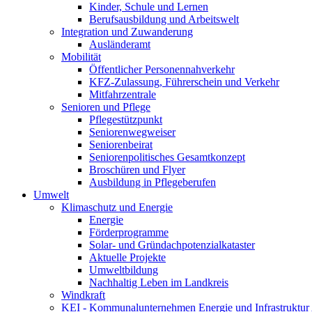
Kinder, Schule und Lernen
Berufsausbildung und Arbeitswelt
Integration und Zuwanderung
Ausländeramt
Mobilität
Öffentlicher Personennahverkehr
KFZ-Zulassung, Führerschein und Verkehr
Mitfahrzentrale
Senioren und Pflege
Pflegestützpunkt
Seniorenwegweiser
Seniorenbeirat
Seniorenpolitisches Gesamtkonzept
Broschüren und Flyer
Ausbildung in Pflegeberufen
Umwelt
Klimaschutz und Energie
Energie
Förderprogramme
Solar- und Gründachpotenzialkataster
Aktuelle Projekte
Umweltbildung
Nachhaltig Leben im Landkreis
Windkraft
KEI - Kommunalunternehmen Energie und Infrastruktu