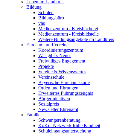
Leben im Landkreis
Bildung
Schulen
Bildungsbüro
vhs
Medienzentrum - Kreisbücherei
Medienzentrum - Kreisbildstelle
Weitere Bildungsangebote im Landkreis
Ehrenamt und Vereine
Koordinierungszentrum
Was gibt´s Neues
Freiwilliges Engagement
Projekte
Vereine & Wissenswertes
Vereinsschule
Bayerische Ehrenamtskarte
Orden und Ehrungen
Erweitertes Führungszeugnis
Bürgerinitiativen
Sozialpreis
Newsletter Ehrenamt
Familie
Schwangerenberatung
KoKi - Netzwerk frühe Kindheit
Schuleingangsuntersuchung