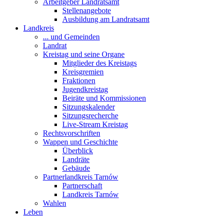
Arbeitgeber Landratsamt
Stellenangebote
Ausbildung am Landratsamt
Landkreis
... und Gemeinden
Landrat
Kreistag und seine Organe
Mitglieder des Kreistags
Kreisgremien
Fraktionen
Jugendkreistag
Beiräte und Kommissionen
Sitzungskalender
Sitzungsrecherche
Live-Stream Kreistag
Rechtsvorschriften
Wappen und Geschichte
Überblick
Landräte
Gebäude
Partnerlandkreis Tarnów
Partnerschaft
Landkreis Tarnów
Wahlen
Leben