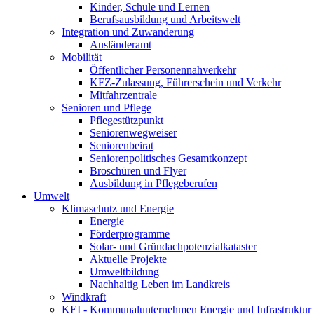
Kinder, Schule und Lernen
Berufsausbildung und Arbeitswelt
Integration und Zuwanderung
Ausländeramt
Mobilität
Öffentlicher Personennahverkehr
KFZ-Zulassung, Führerschein und Verkehr
Mitfahrzentrale
Senioren und Pflege
Pflegestützpunkt
Seniorenwegweiser
Seniorenbeirat
Seniorenpolitisches Gesamtkonzept
Broschüren und Flyer
Ausbildung in Pflegeberufen
Umwelt
Klimaschutz und Energie
Energie
Förderprogramme
Solar- und Gründachpotenzialkataster
Aktuelle Projekte
Umweltbildung
Nachhaltig Leben im Landkreis
Windkraft
KEI - Kommunalunternehmen Energie und Infrastruktu