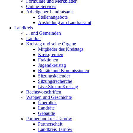
Formulare und Merkblätter
Online-Services
Arbeitgeber Landratsamt
Stellenangebote
Ausbildung am Landratsamt
Landkreis
... und Gemeinden
Landrat
Kreistag und seine Organe
Mitglieder des Kreistags
Kreisgremien
Fraktionen
Jugendkreistag
Beiräte und Kommissionen
Sitzungskalender
Sitzungsrecherche
Live-Stream Kreistag
Rechtsvorschriften
Wappen und Geschichte
Überblick
Landräte
Gebäude
Partnerlandkreis Tarnów
Partnerschaft
Landkreis Tarnów