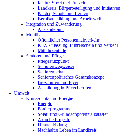
Kultur, Sport und Freizeit
Landkreis, Bürgerbeteiligung und Initiativen
Kinder, Schule und Lernen
Berufsausbildung und Arbeitswelt
Integration und Zuwanderung
Ausländeramt
Mobilität
Öffentlicher Personennahverkehr
KFZ-Zulassung, Führerschein und Verkehr
Mitfahrzentrale
Senioren und Pflege
Pflegestützpunkt
Seniorenwegweiser
Seniorenbeirat
Seniorenpolitisches Gesamtkonzept
Broschüren und Flyer
Ausbildung in Pflegeberufen
Umwelt
Klimaschutz und Energie
Energie
Förderprogramme
Solar- und Gründachpotenzialkataster
Aktuelle Projekte
Umweltbildung
Nachhaltig Leben im Landkreis