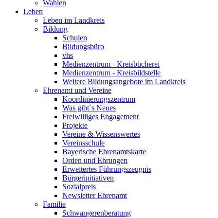
Wahlen
Leben
Leben im Landkreis
Bildung
Schulen
Bildungsbüro
vhs
Medienzentrum - Kreisbücherei
Medienzentrum - Kreisbildstelle
Weitere Bildungsangebote im Landkreis
Ehrenamt und Vereine
Koordinierungszentrum
Was gibt´s Neues
Freiwilliges Engagement
Projekte
Vereine & Wissenswertes
Vereinsschule
Bayerische Ehrenamtskarte
Orden und Ehrungen
Erweitertes Führungszeugnis
Bürgerinitiativen
Sozialpreis
Newsletter Ehrenamt
Familie
Schwangerenberatung