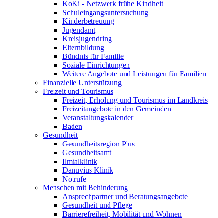
KoKi - Netzwerk frühe Kindheit
Schuleingangsuntersuchung
Kinderbetreuung
Jugendamt
Kreisjugendring
Elternbildung
Bündnis für Familie
Soziale Einrichtungen
Weitere Angebote und Leistungen für Familien
Finanzielle Unterstützung
Freizeit und Tourismus
Freizeit, Erholung und Tourismus im Landkreis
Freizeitangebote in den Gemeinden
Veranstaltungskalender
Baden
Gesundheit
Gesundheitsregion Plus
Gesundheitsamt
Ilmtalklinik
Danuvius Klinik
Notrufe
Menschen mit Behinderung
Ansprechpartner und Beratungsangebote
Gesundheit und Pflege
Barrierefreiheit, Mobilität und Wohnen