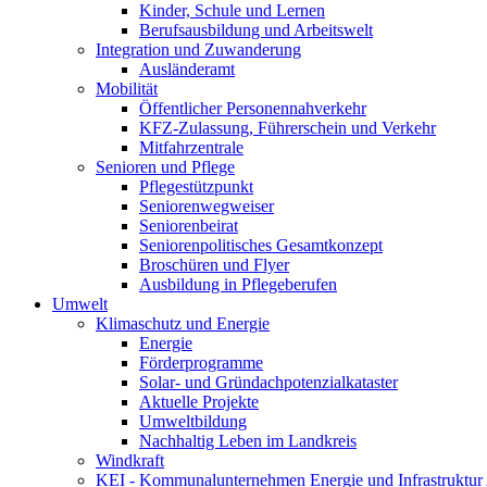
Kinder, Schule und Lernen
Berufsausbildung und Arbeitswelt
Integration und Zuwanderung
Ausländeramt
Mobilität
Öffentlicher Personennahverkehr
KFZ-Zulassung, Führerschein und Verkehr
Mitfahrzentrale
Senioren und Pflege
Pflegestützpunkt
Seniorenwegweiser
Seniorenbeirat
Seniorenpolitisches Gesamtkonzept
Broschüren und Flyer
Ausbildung in Pflegeberufen
Umwelt
Klimaschutz und Energie
Energie
Förderprogramme
Solar- und Gründachpotenzialkataster
Aktuelle Projekte
Umweltbildung
Nachhaltig Leben im Landkreis
Windkraft
KEI - Kommunalunternehmen Energie und Infrastruktu