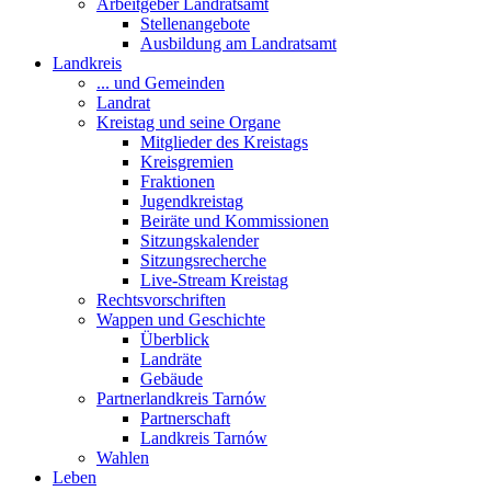
Arbeitgeber Landratsamt
Stellenangebote
Ausbildung am Landratsamt
Landkreis
... und Gemeinden
Landrat
Kreistag und seine Organe
Mitglieder des Kreistags
Kreisgremien
Fraktionen
Jugendkreistag
Beiräte und Kommissionen
Sitzungskalender
Sitzungsrecherche
Live-Stream Kreistag
Rechtsvorschriften
Wappen und Geschichte
Überblick
Landräte
Gebäude
Partnerlandkreis Tarnów
Partnerschaft
Landkreis Tarnów
Wahlen
Leben