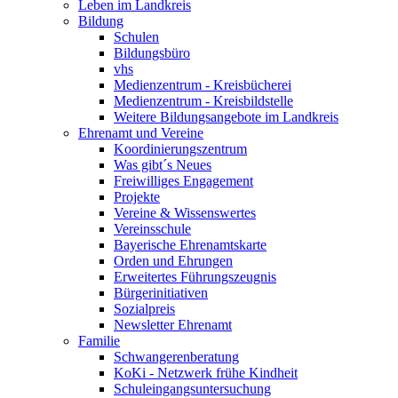
Leben im Landkreis
Bildung
Schulen
Bildungsbüro
vhs
Medienzentrum - Kreisbücherei
Medienzentrum - Kreisbildstelle
Weitere Bildungsangebote im Landkreis
Ehrenamt und Vereine
Koordinierungszentrum
Was gibt´s Neues
Freiwilliges Engagement
Projekte
Vereine & Wissenswertes
Vereinsschule
Bayerische Ehrenamtskarte
Orden und Ehrungen
Erweitertes Führungszeugnis
Bürgerinitiativen
Sozialpreis
Newsletter Ehrenamt
Familie
Schwangerenberatung
KoKi - Netzwerk frühe Kindheit
Schuleingangsuntersuchung