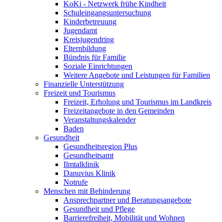
KoKi - Netzwerk frühe Kindheit
Schuleingangsuntersuchung
Kinderbetreuung
Jugendamt
Kreisjugendring
Elternbildung
Bündnis für Familie
Soziale Einrichtungen
Weitere Angebote und Leistungen für Familien
Finanzielle Unterstützung
Freizeit und Tourismus
Freizeit, Erholung und Tourismus im Landkreis
Freizeitangebote in den Gemeinden
Veranstaltungskalender
Baden
Gesundheit
Gesundheitsregion Plus
Gesundheitsamt
Ilmtalklinik
Danuvius Klinik
Notrufe
Menschen mit Behinderung
Ansprechpartner und Beratungsangebote
Gesundheit und Pflege
Barrierefreiheit, Mobilität und Wohnen