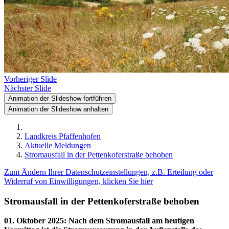
Vorheriger Slide
Nächster Slide
Animation der Slideshow fortführen
Animation der Slideshow anhalten
Landkreis Pfaffenhofen
Aktuelle Meldungen
Stromausfall in der Pettenkoferstraße behoben
Zum Ändern Ihrer Datenschutzeinstellungen, z.B. Erteilung oder
Widerruf von Einwilligungen, klicken Sie hier
Stromausfall in der Pettenkoferstraße behoben
01. Oktober 2025
:
Nach dem Stromausfall am heutigen