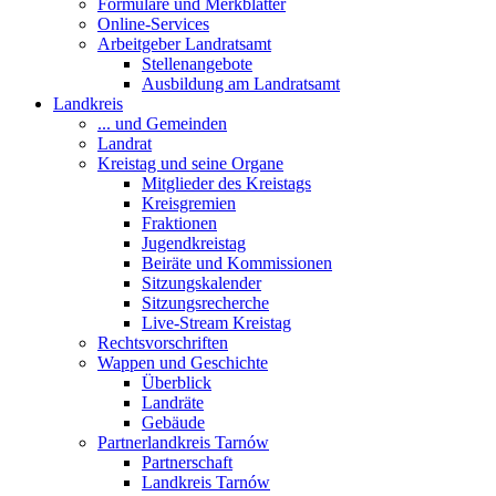
Formulare und Merkblätter
Online-Services
Arbeitgeber Landratsamt
Stellenangebote
Ausbildung am Landratsamt
Landkreis
... und Gemeinden
Landrat
Kreistag und seine Organe
Mitglieder des Kreistags
Kreisgremien
Fraktionen
Jugendkreistag
Beiräte und Kommissionen
Sitzungskalender
Sitzungsrecherche
Live-Stream Kreistag
Rechtsvorschriften
Wappen und Geschichte
Überblick
Landräte
Gebäude
Partnerlandkreis Tarnów
Partnerschaft
Landkreis Tarnów