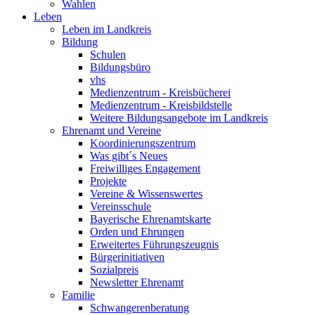
Wahlen
Leben
Leben im Landkreis
Bildung
Schulen
Bildungsbüro
vhs
Medienzentrum - Kreisbücherei
Medienzentrum - Kreisbildstelle
Weitere Bildungsangebote im Landkreis
Ehrenamt und Vereine
Koordinierungszentrum
Was gibt´s Neues
Freiwilliges Engagement
Projekte
Vereine & Wissenswertes
Vereinsschule
Bayerische Ehrenamtskarte
Orden und Ehrungen
Erweitertes Führungszeugnis
Bürgerinitiativen
Sozialpreis
Newsletter Ehrenamt
Familie
Schwangerenberatung