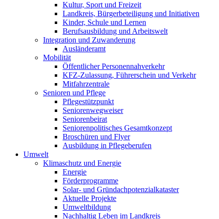
Kultur, Sport und Freizeit
Landkreis, Bürgerbeteiligung und Initiativen
Kinder, Schule und Lernen
Berufsausbildung und Arbeitswelt
Integration und Zuwanderung
Ausländeramt
Mobilität
Öffentlicher Personennahverkehr
KFZ-Zulassung, Führerschein und Verkehr
Mitfahrzentrale
Senioren und Pflege
Pflegestützpunkt
Seniorenwegweiser
Seniorenbeirat
Seniorenpolitisches Gesamtkonzept
Broschüren und Flyer
Ausbildung in Pflegeberufen
Umwelt
Klimaschutz und Energie
Energie
Förderprogramme
Solar- und Gründachpotenzialkataster
Aktuelle Projekte
Umweltbildung
Nachhaltig Leben im Landkreis