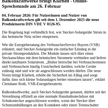
Balkonkraftwerke bringt Klarheit - Online-
Sprechstunde am 26. Februar
04. Februar 2026
:
Für Nutzerinnen und Nutzer von
Balkonkraftwerken gilt seit dem 1. Dezember 2025 die neue
Produktnorm DIN VDE V 0126‑95.
Die Regelung legt verbindlich fest, wie Stecker-Solargeräte Strom in
das heimische Netz sicher einspeisen.
Wie die Energieberatung des VerbraucherService Bayern (VSB)
erläutert, sind Stecker-Solargeräte ein einfacher Einstieg in die
private Stromproduktion. Die Module lassen sich über einen
Steckanschluss mit dem heimischen Stromnetz verbinden und liefern
direkt nutzbaren Solarstrom. „Bisher herrschte bei Verbraucherinnen
und Verbrauchern häufig Unsicherheit darüber, welche Geräte
zulässig sind und wie sie angeschlossen werden dürfen. Die neue
Norm bringt Klarheit, erhöht die Sicherheit im Alltag und sorgt
dafür, dass sich kleine Solaranlagen breiter einsetzen lassen“, erklärt
Christiane Roth, VSB-Energieberaterin.
Balkonkraftwerke, auch Stecker-Solargeräte genannt, dürfen seit der
Verordnung offiziell an eine normale Haushaltssteckdose mit
Schukostecker angeschlossen werden, wenn der Stecker über
Schutzumhüllungen an den Kontakten oder einen Trennschalter