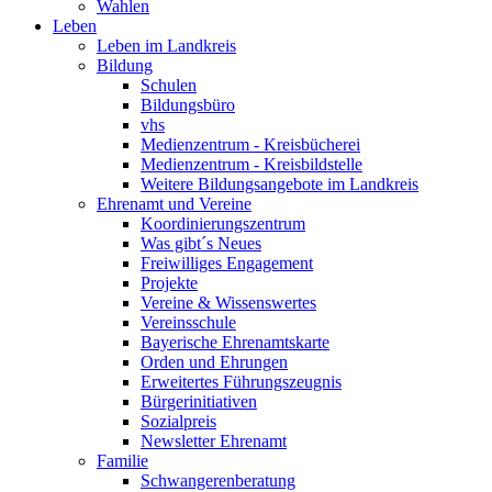
Wahlen
Leben
Leben im Landkreis
Bildung
Schulen
Bildungsbüro
vhs
Medienzentrum - Kreisbücherei
Medienzentrum - Kreisbildstelle
Weitere Bildungsangebote im Landkreis
Ehrenamt und Vereine
Koordinierungszentrum
Was gibt´s Neues
Freiwilliges Engagement
Projekte
Vereine & Wissenswertes
Vereinsschule
Bayerische Ehrenamtskarte
Orden und Ehrungen
Erweitertes Führungszeugnis
Bürgerinitiativen
Sozialpreis
Newsletter Ehrenamt
Familie
Schwangerenberatung