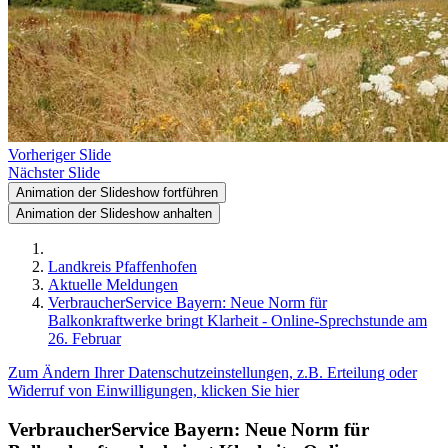
Vorheriger Slide
Nächster Slide
Animation der Slideshow fortführen
Animation der Slideshow anhalten
Landkreis Pfaffenhofen
Aktuelle Meldungen
VerbraucherService Bayern: Neue Norm für
Balkonkraftwerke bringt Klarheit - Online-Sprechstunde am
26. Februar
Zum Ändern Ihrer Datenschutzeinstellungen, z.B. Erteilung oder
Widerruf von Einwilligungen, klicken Sie hier
VerbraucherService Bayern: Neue Norm für