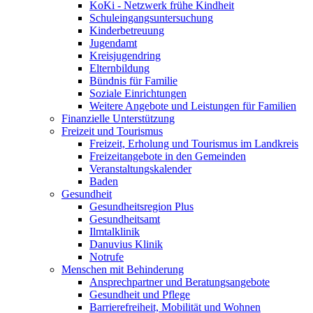
KoKi - Netzwerk frühe Kindheit
Schuleingangsuntersuchung
Kinderbetreuung
Jugendamt
Kreisjugendring
Elternbildung
Bündnis für Familie
Soziale Einrichtungen
Weitere Angebote und Leistungen für Familien
Finanzielle Unterstützung
Freizeit und Tourismus
Freizeit, Erholung und Tourismus im Landkreis
Freizeitangebote in den Gemeinden
Veranstaltungskalender
Baden
Gesundheit
Gesundheitsregion Plus
Gesundheitsamt
Ilmtalklinik
Danuvius Klinik
Notrufe
Menschen mit Behinderung
Ansprechpartner und Beratungsangebote
Gesundheit und Pflege
Barrierefreiheit, Mobilität und Wohnen