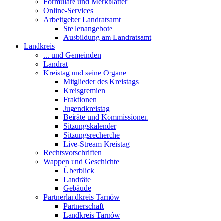
Formulare und Merkblätter
Online-Services
Arbeitgeber Landratsamt
Stellenangebote
Ausbildung am Landratsamt
Landkreis
... und Gemeinden
Landrat
Kreistag und seine Organe
Mitglieder des Kreistags
Kreisgremien
Fraktionen
Jugendkreistag
Beiräte und Kommissionen
Sitzungskalender
Sitzungsrecherche
Live-Stream Kreistag
Rechtsvorschriften
Wappen und Geschichte
Überblick
Landräte
Gebäude
Partnerlandkreis Tarnów
Partnerschaft
Landkreis Tarnów