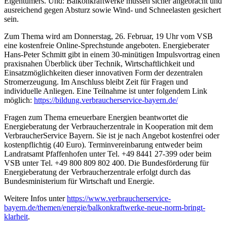
Eigentümers. Und: Balkonkraftwerke müssen sicher angebracht und
ausreichend gegen Absturz sowie Wind- und Schneelasten gesichert
sein.
Zum Thema wird am Donnerstag, 26. Februar, 19 Uhr vom VSB
eine kostenfreie Online-Sprechstunde angeboten. Energieberater
Hans-Peter Schmitt gibt in einem 30-minütigen Impulsvortrag einen
praxisnahen Überblick über Technik, Wirtschaftlichkeit und
Einsatzmöglichkeiten dieser innovativen Form der dezentralen
Stromerzeugung. Im Anschluss bleibt Zeit für Fragen und
individuelle Anliegen. Eine Teilnahme ist unter folgendem Link
möglich:
https://bildung.verbraucherservice-bayern.de/
Fragen zum Thema erneuerbare Energien beantwortet die
Energieberatung der Verbraucherzentrale in Kooperation mit dem
VerbraucherService Bayern. Sie ist je nach Angebot kostenfrei oder
kostenpflichtig (40 Euro). Terminvereinbarung entweder beim
Landratsamt Pfaffenhofen unter Tel. +49 8441 27-399 oder beim
VSB unter Tel. +49 800 809 802 400. Die Bundesförderung für
Energieberatung der Verbraucherzentrale erfolgt durch das
Bundesministerium für Wirtschaft und Energie.
Weitere Infos unter
https://www.verbraucherservice-
bayern.de/themen/energie/balkonkraftwerke-neue-norm-bringt-
klarheit
.