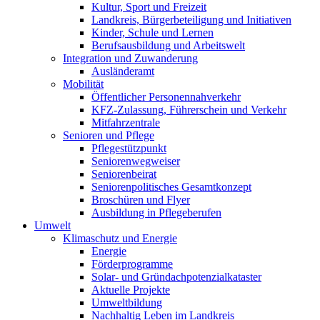
Kultur, Sport und Freizeit
Landkreis, Bürgerbeteiligung und Initiativen
Kinder, Schule und Lernen
Berufsausbildung und Arbeitswelt
Integration und Zuwanderung
Ausländeramt
Mobilität
Öffentlicher Personennahverkehr
KFZ-Zulassung, Führerschein und Verkehr
Mitfahrzentrale
Senioren und Pflege
Pflegestützpunkt
Seniorenwegweiser
Seniorenbeirat
Seniorenpolitisches Gesamtkonzept
Broschüren und Flyer
Ausbildung in Pflegeberufen
Umwelt
Klimaschutz und Energie
Energie
Förderprogramme
Solar- und Gründachpotenzialkataster
Aktuelle Projekte
Umweltbildung
Nachhaltig Leben im Landkreis