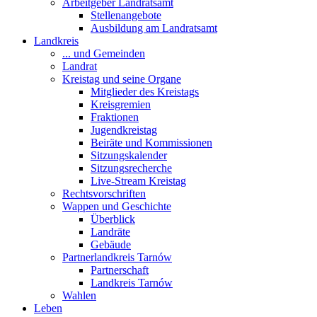
Arbeitgeber Landratsamt
Stellenangebote
Ausbildung am Landratsamt
Landkreis
... und Gemeinden
Landrat
Kreistag und seine Organe
Mitglieder des Kreistags
Kreisgremien
Fraktionen
Jugendkreistag
Beiräte und Kommissionen
Sitzungskalender
Sitzungsrecherche
Live-Stream Kreistag
Rechtsvorschriften
Wappen und Geschichte
Überblick
Landräte
Gebäude
Partnerlandkreis Tarnów
Partnerschaft
Landkreis Tarnów
Wahlen
Leben