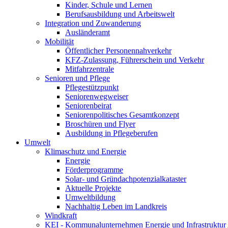
Kinder, Schule und Lernen
Berufsausbildung und Arbeitswelt
Integration und Zuwanderung
Ausländeramt
Mobilität
Öffentlicher Personennahverkehr
KFZ-Zulassung, Führerschein und Verkehr
Mitfahrzentrale
Senioren und Pflege
Pflegestützpunkt
Seniorenwegweiser
Seniorenbeirat
Seniorenpolitisches Gesamtkonzept
Broschüren und Flyer
Ausbildung in Pflegeberufen
Umwelt
Klimaschutz und Energie
Energie
Förderprogramme
Solar- und Gründachpotenzialkataster
Aktuelle Projekte
Umweltbildung
Nachhaltig Leben im Landkreis
Windkraft
KEI - Kommunalunternehmen Energie und Infrastruktu