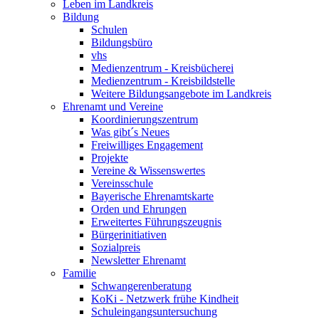
Leben im Landkreis
Bildung
Schulen
Bildungsbüro
vhs
Medienzentrum - Kreisbücherei
Medienzentrum - Kreisbildstelle
Weitere Bildungsangebote im Landkreis
Ehrenamt und Vereine
Koordinierungszentrum
Was gibt´s Neues
Freiwilliges Engagement
Projekte
Vereine & Wissenswertes
Vereinsschule
Bayerische Ehrenamtskarte
Orden und Ehrungen
Erweitertes Führungszeugnis
Bürgerinitiativen
Sozialpreis
Newsletter Ehrenamt
Familie
Schwangerenberatung
KoKi - Netzwerk frühe Kindheit
Schuleingangsuntersuchung