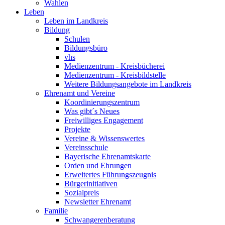
Wahlen
Leben
Leben im Landkreis
Bildung
Schulen
Bildungsbüro
vhs
Medienzentrum - Kreisbücherei
Medienzentrum - Kreisbildstelle
Weitere Bildungsangebote im Landkreis
Ehrenamt und Vereine
Koordinierungszentrum
Was gibt´s Neues
Freiwilliges Engagement
Projekte
Vereine & Wissenswertes
Vereinsschule
Bayerische Ehrenamtskarte
Orden und Ehrungen
Erweitertes Führungszeugnis
Bürgerinitiativen
Sozialpreis
Newsletter Ehrenamt
Familie
Schwangerenberatung