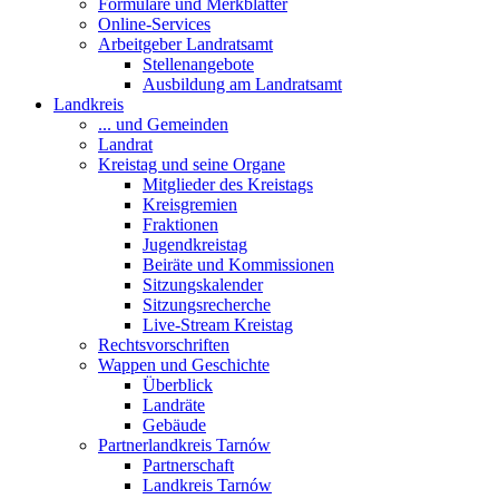
Formulare und Merkblätter
Online-Services
Arbeitgeber Landratsamt
Stellenangebote
Ausbildung am Landratsamt
Landkreis
... und Gemeinden
Landrat
Kreistag und seine Organe
Mitglieder des Kreistags
Kreisgremien
Fraktionen
Jugendkreistag
Beiräte und Kommissionen
Sitzungskalender
Sitzungsrecherche
Live-Stream Kreistag
Rechtsvorschriften
Wappen und Geschichte
Überblick
Landräte
Gebäude
Partnerlandkreis Tarnów
Partnerschaft
Landkreis Tarnów