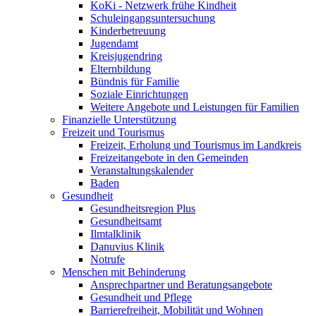
KoKi - Netzwerk frühe Kindheit
Schuleingangsuntersuchung
Kinderbetreuung
Jugendamt
Kreisjugendring
Elternbildung
Bündnis für Familie
Soziale Einrichtungen
Weitere Angebote und Leistungen für Familien
Finanzielle Unterstützung
Freizeit und Tourismus
Freizeit, Erholung und Tourismus im Landkreis
Freizeitangebote in den Gemeinden
Veranstaltungskalender
Baden
Gesundheit
Gesundheitsregion Plus
Gesundheitsamt
Ilmtalklinik
Danuvius Klinik
Notrufe
Menschen mit Behinderung
Ansprechpartner und Beratungsangebote
Gesundheit und Pflege
Barrierefreiheit, Mobilität und Wohnen