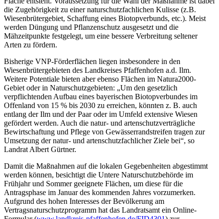
Fläche entsteht. Voraussetzung für die Wahl der Maßnahme ist dabei
die Zugehörigkeit zu einer naturschutzfachlichen Kulisse (z.B.
Wiesenbrütergebiet, Schaffung eines Biotopverbunds, etc.). Meist
werden Düngung und Pflanzenschutz ausgesetzt und die
Mähzeitpunkte festgelegt, um eine bessere Verbreitung seltener
Arten zu fördern.
Bisherige VNP-Förderflächen liegen insbesondere in den
Wiesenbrütergebieten des Landkreises Pfaffenhofen a.d. Ilm.
Weitere Potentiale bieten aber ebenso Flächen im Natura2000-
Gebiet oder in Naturschutzgebieten: „Um den gesetzlich
verpflichtenden Aufbau eines bayerischen Biotopverbundes im
Offenland von 15 % bis 2030 zu erreichen, könnten z. B. auch
entlang der Ilm und der Paar oder im Umfeld extensive Wiesen
gefördert werden. Auch die natur- und artenschutzverträgliche
Bewirtschaftung und Pflege von Gewässerrandstreifen tragen zur
Umsetzung der natur- und artenschutzfachlicher Ziele bei“, so
Landrat Albert Gürtner.
Damit die Maßnahmen auf die lokalen Gegebenheiten abgestimmt
werden können, besichtigt die Untere Naturschutzbehörde im
Frühjahr und Sommer geeignete Flächen, um diese für die
Antragsphase im Januar des kommenden Jahres vorzumerken.
Aufgrund des hohen Interesses der Bevölkerung am
Vertragsnaturschutzprogramm hat das Landratsamt ein Online-
Formular (
www.landkreis-pfaffenhofen.de/FID4301
) zur