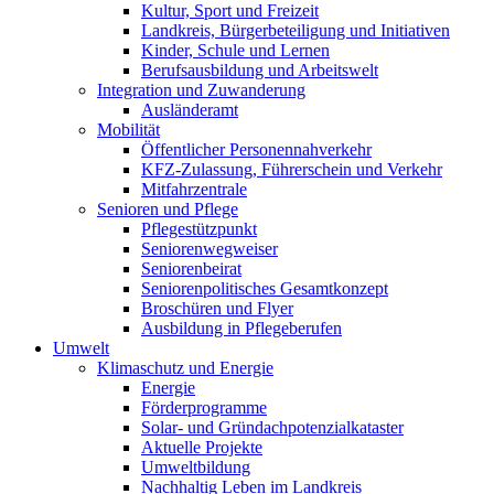
Kultur, Sport und Freizeit
Landkreis, Bürgerbeteiligung und Initiativen
Kinder, Schule und Lernen
Berufsausbildung und Arbeitswelt
Integration und Zuwanderung
Ausländeramt
Mobilität
Öffentlicher Personennahverkehr
KFZ-Zulassung, Führerschein und Verkehr
Mitfahrzentrale
Senioren und Pflege
Pflegestützpunkt
Seniorenwegweiser
Seniorenbeirat
Seniorenpolitisches Gesamtkonzept
Broschüren und Flyer
Ausbildung in Pflegeberufen
Umwelt
Klimaschutz und Energie
Energie
Förderprogramme
Solar- und Gründachpotenzialkataster
Aktuelle Projekte
Umweltbildung
Nachhaltig Leben im Landkreis