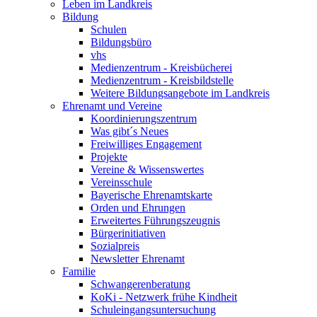
Leben im Landkreis
Bildung
Schulen
Bildungsbüro
vhs
Medienzentrum - Kreisbücherei
Medienzentrum - Kreisbildstelle
Weitere Bildungsangebote im Landkreis
Ehrenamt und Vereine
Koordinierungszentrum
Was gibt´s Neues
Freiwilliges Engagement
Projekte
Vereine & Wissenswertes
Vereinsschule
Bayerische Ehrenamtskarte
Orden und Ehrungen
Erweitertes Führungszeugnis
Bürgerinitiativen
Sozialpreis
Newsletter Ehrenamt
Familie
Schwangerenberatung
KoKi - Netzwerk frühe Kindheit
Schuleingangsuntersuchung