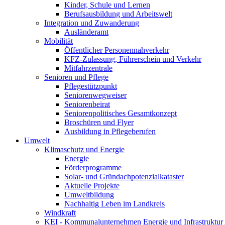
Kinder, Schule und Lernen
Berufsausbildung und Arbeitswelt
Integration und Zuwanderung
Ausländeramt
Mobilität
Öffentlicher Personennahverkehr
KFZ-Zulassung, Führerschein und Verkehr
Mitfahrzentrale
Senioren und Pflege
Pflegestützpunkt
Seniorenwegweiser
Seniorenbeirat
Seniorenpolitisches Gesamtkonzept
Broschüren und Flyer
Ausbildung in Pflegeberufen
Umwelt
Klimaschutz und Energie
Energie
Förderprogramme
Solar- und Gründachpotenzialkataster
Aktuelle Projekte
Umweltbildung
Nachhaltig Leben im Landkreis
Windkraft
KEI - Kommunalunternehmen Energie und Infrastruktu