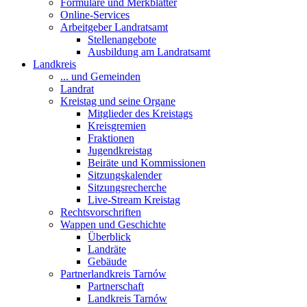
Formulare und Merkblätter
Online-Services
Arbeitgeber Landratsamt
Stellenangebote
Ausbildung am Landratsamt
Landkreis
... und Gemeinden
Landrat
Kreistag und seine Organe
Mitglieder des Kreistags
Kreisgremien
Fraktionen
Jugendkreistag
Beiräte und Kommissionen
Sitzungskalender
Sitzungsrecherche
Live-Stream Kreistag
Rechtsvorschriften
Wappen und Geschichte
Überblick
Landräte
Gebäude
Partnerlandkreis Tarnów
Partnerschaft
Landkreis Tarnów