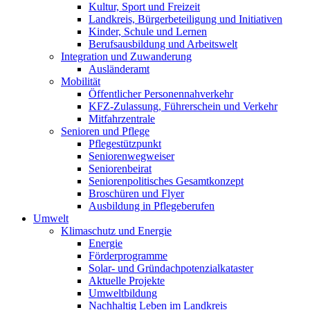
Kultur, Sport und Freizeit
Landkreis, Bürgerbeteiligung und Initiativen
Kinder, Schule und Lernen
Berufsausbildung und Arbeitswelt
Integration und Zuwanderung
Ausländeramt
Mobilität
Öffentlicher Personennahverkehr
KFZ-Zulassung, Führerschein und Verkehr
Mitfahrzentrale
Senioren und Pflege
Pflegestützpunkt
Seniorenwegweiser
Seniorenbeirat
Seniorenpolitisches Gesamtkonzept
Broschüren und Flyer
Ausbildung in Pflegeberufen
Umwelt
Klimaschutz und Energie
Energie
Förderprogramme
Solar- und Gründachpotenzialkataster
Aktuelle Projekte
Umweltbildung
Nachhaltig Leben im Landkreis