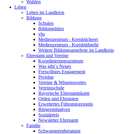
Wahlen
Leben
Leben im Landkreis
Bildung
Schulen
Bildungsbüro
vhs
Medienzentrum - Kreisbücherei
Medienzentrum - Kreisbildstelle
Weitere Bildungsangebote im Landkreis
Ehrenamt und Vereine
Koordinierungszentrum
Was gibt´s Neues
Freiwilliges Engagement
Projekte
Vereine & Wissenswertes
Vereinsschule
Bayerische Ehrenamtskarte
Orden und Ehrungen
Erweitertes Führungszeugnis
Bürgerinitiativen
Sozialpreis
Newsletter Ehrenamt
Familie
Schwangerenberatung