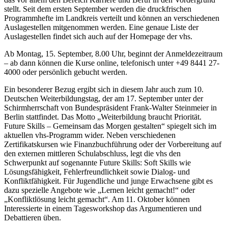
stellt. Seit dem ersten September werden die druckfrischen
Programmhefte im Landkreis verteilt und können an verschiedenen
Auslagestellen mitgenommen werden. Eine genaue Liste der
Auslagestellen findet sich auch auf der Homepage der vhs.
Ab Montag, 15. September, 8.00 Uhr, beginnt der Anmeldezeitraum
– ab dann können die Kurse online, telefonisch unter +49 8441 27-
4000 oder persönlich gebucht werden.
Ein besonderer Bezug ergibt sich in diesem Jahr auch zum 10.
Deutschen Weiterbildungstag, der am 17. September unter der
Schirmherrschaft von Bundespräsident Frank-Walter Steinmeier in
Berlin stattfindet. Das Motto „Weiterbildung braucht Priorität.
Future Skills – Gemeinsam das Morgen gestalten“ spiegelt sich im
aktuellen vhs-Programm wider. Neben verschiedenen
Zertifikatskursen wie Finanzbuchführung oder der Vorbereitung auf
den externen mittleren Schulabschluss, legt die vhs den
Schwerpunkt auf sogenannte Future Skills: Soft Skills wie
Lösungsfähigkeit, Fehlerfreundlichkeit sowie Dialog- und
Konfliktfähigkeit. Für Jugendliche und junge Erwachsene gibt es
dazu spezielle Angebote wie „Lernen leicht gemacht!“ oder
„Konfliktlösung leicht gemacht“. Am 11. Oktober können
Interessierte in einem Tagesworkshop das Argumentieren und
Debattieren üben.