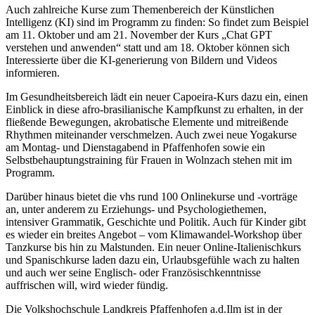
Auch zahlreiche Kurse zum Themenbereich der Künstlichen
Intelligenz (KI) sind im Programm zu finden: So findet zum Beispiel
am 11. Oktober und am 21. November der Kurs „Chat GPT
verstehen und anwenden“ statt und am 18. Oktober können sich
Interessierte über die KI-generierung von Bildern und Videos
informieren.
Im Gesundheitsbereich lädt ein neuer Capoeira-Kurs dazu ein, einen
Einblick in diese afro-brasilianische Kampfkunst zu erhalten, in der
fließende Bewegungen, akrobatische Elemente und mitreißende
Rhythmen miteinander verschmelzen. Auch zwei neue Yogakurse
am Montag- und Dienstagabend in Pfaffenhofen sowie ein
Selbstbehauptungstraining für Frauen in Wolnzach stehen mit im
Programm.
Darüber hinaus bietet die vhs rund 100 Onlinekurse und -vorträge
an, unter anderem zu Erziehungs- und Psychologiethemen,
intensiver Grammatik, Geschichte und Politik. Auch für Kinder gibt
es wieder ein breites Angebot – vom Klimawandel-Workshop über
Tanzkurse bis hin zu Malstunden. Ein neuer Online-Italienischkurs
und Spanischkurse laden dazu ein, Urlaubsgefühle wach zu halten
und auch wer seine Englisch- oder Französischkenntnisse
auffrischen will, wird wieder fündig.
Die Volkshochschule Landkreis Pfaffenhofen a.d.Ilm ist in der