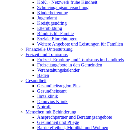
KoKi - Netzwerk frühe Kindheit
Schuleingangsuntersuchung
Kinderbetreuung
Jugendamt
Kreisjugendring
Elternbildung
Bündnis für Familie
Soziale Einrichtungen
Weitere Angebote und Leistungen für Familien
Finanzielle Unterstützung
Freizeit und Tourismus
Freizeit, Erholung und Tourismus im Landkreis
Freizeitangebote in den Gemeinden
Veranstaltungskalender
Baden
Gesundheit
Gesundheitsregion Plus
Gesundheitsamt
Ilmtalklinik
Danuvius Klinik
Notrufe
Menschen mit Behinderung
Ansprechpartner und Beratungsangebote
Gesundheit und Pflege
Barrierefreiheit, Mobilität und Wohnen