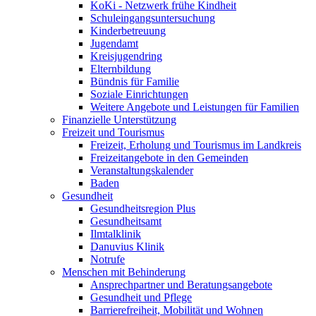
KoKi - Netzwerk frühe Kindheit
Schuleingangsuntersuchung
Kinderbetreuung
Jugendamt
Kreisjugendring
Elternbildung
Bündnis für Familie
Soziale Einrichtungen
Weitere Angebote und Leistungen für Familien
Finanzielle Unterstützung
Freizeit und Tourismus
Freizeit, Erholung und Tourismus im Landkreis
Freizeitangebote in den Gemeinden
Veranstaltungskalender
Baden
Gesundheit
Gesundheitsregion Plus
Gesundheitsamt
Ilmtalklinik
Danuvius Klinik
Notrufe
Menschen mit Behinderung
Ansprechpartner und Beratungsangebote
Gesundheit und Pflege
Barrierefreiheit, Mobilität und Wohnen