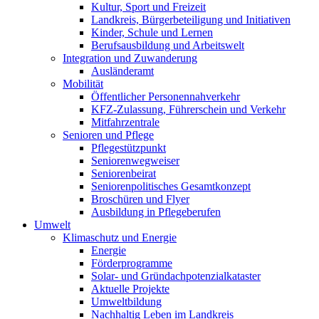
Kultur, Sport und Freizeit
Landkreis, Bürgerbeteiligung und Initiativen
Kinder, Schule und Lernen
Berufsausbildung und Arbeitswelt
Integration und Zuwanderung
Ausländeramt
Mobilität
Öffentlicher Personennahverkehr
KFZ-Zulassung, Führerschein und Verkehr
Mitfahrzentrale
Senioren und Pflege
Pflegestützpunkt
Seniorenwegweiser
Seniorenbeirat
Seniorenpolitisches Gesamtkonzept
Broschüren und Flyer
Ausbildung in Pflegeberufen
Umwelt
Klimaschutz und Energie
Energie
Förderprogramme
Solar- und Gründachpotenzialkataster
Aktuelle Projekte
Umweltbildung
Nachhaltig Leben im Landkreis