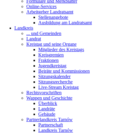
Formulare und Merkblätter
Online-Services
Arbeitgeber Landratsamt
Stellenangebote
Ausbildung am Landratsamt
Landkreis
... und Gemeinden
Landrat
Kreistag und seine Organe
Mitglieder des Kreistags
Kreisgremien
Fraktionen
Jugendkreistag
Beiräte und Kommissionen
Sitzungskalender
Sitzungsrecherche
Live-Stream Kreistag
Rechtsvorschriften
Wappen und Geschichte
Überblick
Landräte
Gebäude
Partnerlandkreis Tarnów
Partnerschaft
Landkreis Tarnów