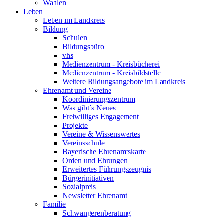
Wahlen
Leben
Leben im Landkreis
Bildung
Schulen
Bildungsbüro
vhs
Medienzentrum - Kreisbücherei
Medienzentrum - Kreisbildstelle
Weitere Bildungsangebote im Landkreis
Ehrenamt und Vereine
Koordinierungszentrum
Was gibt´s Neues
Freiwilliges Engagement
Projekte
Vereine & Wissenswertes
Vereinsschule
Bayerische Ehrenamtskarte
Orden und Ehrungen
Erweitertes Führungszeugnis
Bürgerinitiativen
Sozialpreis
Newsletter Ehrenamt
Familie
Schwangerenberatung