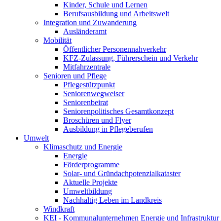
Kinder, Schule und Lernen
Berufsausbildung und Arbeitswelt
Integration und Zuwanderung
Ausländeramt
Mobilität
Öffentlicher Personennahverkehr
KFZ-Zulassung, Führerschein und Verkehr
Mitfahrzentrale
Senioren und Pflege
Pflegestützpunkt
Seniorenwegweiser
Seniorenbeirat
Seniorenpolitisches Gesamtkonzept
Broschüren und Flyer
Ausbildung in Pflegeberufen
Umwelt
Klimaschutz und Energie
Energie
Förderprogramme
Solar- und Gründachpotenzialkataster
Aktuelle Projekte
Umweltbildung
Nachhaltig Leben im Landkreis
Windkraft
KEI - Kommunalunternehmen Energie und Infrastruktu