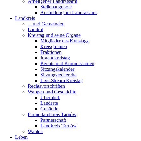
Arbeitgeber Landratsamt
Stellenangebote
Ausbildung am Landratsamt
Landkreis
... und Gemeinden
Landrat
Kreistag und seine Organe
Mitglieder des Kreistags
Kreisgremien
Fraktionen
Jugendkreistag
Beiräte und Kommissionen
Sitzungskalender
Sitzungsrecherche
Live-Stream Kreistag
Rechtsvorschriften
Wappen und Geschichte
Überblick
Landräte
Gebäude
Partnerlandkreis Tarnów
Partnerschaft
Landkreis Tarnów
Wahlen
Leben