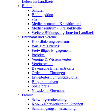
Leben im Landkreis
Bildung
Schulen
Bildungsbüro
vhs
Medienzentrum - Kreisbücherei
Medienzentrum - Kreisbildstelle
Weitere Bildungsangebote im Landkreis
Ehrenamt und Vereine
Koordinierungszentrum
Was gibt´s Neues
Freiwilliges Engagement
Projekte
Vereine & Wissenswertes
Vereinsschule
Bayerische Ehrenamtskarte
Orden und Ehrungen
Erweitertes Führungszeugnis
Bürgerinitiativen
Sozialpreis
Newsletter Ehrenamt
Familie
Schwangerenberatung
KoKi - Netzwerk frühe Kindheit
Schuleingangsuntersuchung