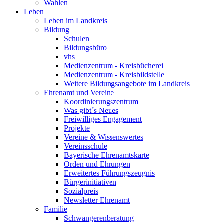
Wahlen
Leben
Leben im Landkreis
Bildung
Schulen
Bildungsbüro
vhs
Medienzentrum - Kreisbücherei
Medienzentrum - Kreisbildstelle
Weitere Bildungsangebote im Landkreis
Ehrenamt und Vereine
Koordinierungszentrum
Was gibt´s Neues
Freiwilliges Engagement
Projekte
Vereine & Wissenswertes
Vereinsschule
Bayerische Ehrenamtskarte
Orden und Ehrungen
Erweitertes Führungszeugnis
Bürgerinitiativen
Sozialpreis
Newsletter Ehrenamt
Familie
Schwangerenberatung