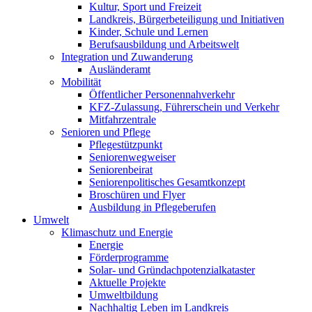
Kultur, Sport und Freizeit
Landkreis, Bürgerbeteiligung und Initiativen
Kinder, Schule und Lernen
Berufsausbildung und Arbeitswelt
Integration und Zuwanderung
Ausländeramt
Mobilität
Öffentlicher Personennahverkehr
KFZ-Zulassung, Führerschein und Verkehr
Mitfahrzentrale
Senioren und Pflege
Pflegestützpunkt
Seniorenwegweiser
Seniorenbeirat
Seniorenpolitisches Gesamtkonzept
Broschüren und Flyer
Ausbildung in Pflegeberufen
Umwelt
Klimaschutz und Energie
Energie
Förderprogramme
Solar- und Gründachpotenzialkataster
Aktuelle Projekte
Umweltbildung
Nachhaltig Leben im Landkreis