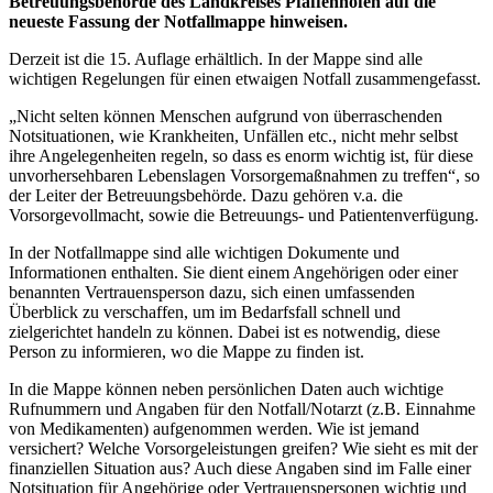
Betreuungsbehörde des Landkreises Pfaffenhofen auf die
neueste Fassung der Notfallmappe hinweisen.
Derzeit ist die 15. Auflage erhältlich. In der Mappe sind alle
wichtigen Regelungen für einen etwaigen Notfall zusammengefasst.
„Nicht selten können Menschen aufgrund von überraschenden
Notsituationen, wie Krankheiten, Unfällen etc., nicht mehr selbst
ihre Angelegenheiten regeln, so dass es enorm wichtig ist, für diese
unvorhersehbaren Lebenslagen Vorsorgemaßnahmen zu treffen“, so
der Leiter der Betreuungsbehörde. Dazu gehören v.a. die
Vorsorgevollmacht, sowie die Betreuungs- und Patientenverfügung.
In der Notfallmappe sind alle wichtigen Dokumente und
Informationen enthalten. Sie dient einem Angehörigen oder einer
benannten Vertrauensperson dazu, sich einen umfassenden
Überblick zu verschaffen, um im Bedarfsfall schnell und
zielgerichtet handeln zu können. Dabei ist es notwendig, diese
Person zu informieren, wo die Mappe zu finden ist.
In die Mappe können neben persönlichen Daten auch wichtige
Rufnummern und Angaben für den Notfall/Notarzt (z.B. Einnahme
von Medikamenten) aufgenommen werden. Wie ist jemand
versichert? Welche Vorsorgeleistungen greifen? Wie sieht es mit der
finanziellen Situation aus? Auch diese Angaben sind im Falle einer
Notsituation für Angehörige oder Vertrauenspersonen wichtig und