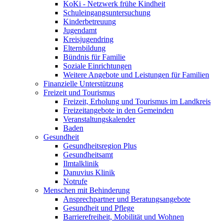
KoKi - Netzwerk frühe Kindheit
Schuleingangsuntersuchung
Kinderbetreuung
Jugendamt
Kreisjugendring
Elternbildung
Bündnis für Familie
Soziale Einrichtungen
Weitere Angebote und Leistungen für Familien
Finanzielle Unterstützung
Freizeit und Tourismus
Freizeit, Erholung und Tourismus im Landkreis
Freizeitangebote in den Gemeinden
Veranstaltungskalender
Baden
Gesundheit
Gesundheitsregion Plus
Gesundheitsamt
Ilmtalklinik
Danuvius Klinik
Notrufe
Menschen mit Behinderung
Ansprechpartner und Beratungsangebote
Gesundheit und Pflege
Barrierefreiheit, Mobilität und Wohnen