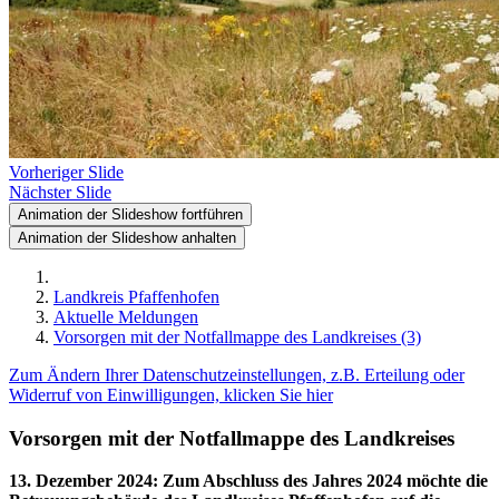
Vorheriger Slide
Nächster Slide
Animation der Slideshow fortführen
Animation der Slideshow anhalten
Landkreis Pfaffenhofen
Aktuelle Meldungen
Vorsorgen mit der Notfallmappe des Landkreises (3)
Zum Ändern Ihrer Datenschutzeinstellungen, z.B. Erteilung oder
Widerruf von Einwilligungen, klicken Sie hier
Vorsorgen mit der Notfallmappe des Landkreises
13. Dezember 2024
:
Zum Abschluss des Jahres 2024 möchte die