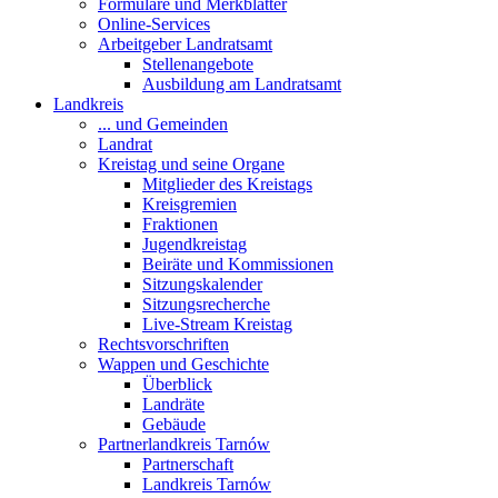
Formulare und Merkblätter
Online-Services
Arbeitgeber Landratsamt
Stellenangebote
Ausbildung am Landratsamt
Landkreis
... und Gemeinden
Landrat
Kreistag und seine Organe
Mitglieder des Kreistags
Kreisgremien
Fraktionen
Jugendkreistag
Beiräte und Kommissionen
Sitzungskalender
Sitzungsrecherche
Live-Stream Kreistag
Rechtsvorschriften
Wappen und Geschichte
Überblick
Landräte
Gebäude
Partnerlandkreis Tarnów
Partnerschaft
Landkreis Tarnów