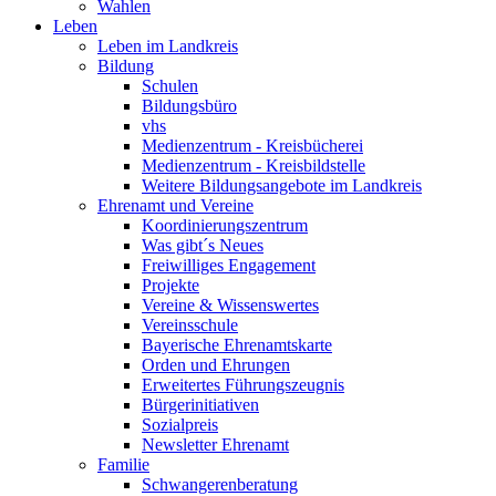
Wahlen
Leben
Leben im Landkreis
Bildung
Schulen
Bildungsbüro
vhs
Medienzentrum - Kreisbücherei
Medienzentrum - Kreisbildstelle
Weitere Bildungsangebote im Landkreis
Ehrenamt und Vereine
Koordinierungszentrum
Was gibt´s Neues
Freiwilliges Engagement
Projekte
Vereine & Wissenswertes
Vereinsschule
Bayerische Ehrenamtskarte
Orden und Ehrungen
Erweitertes Führungszeugnis
Bürgerinitiativen
Sozialpreis
Newsletter Ehrenamt
Familie
Schwangerenberatung