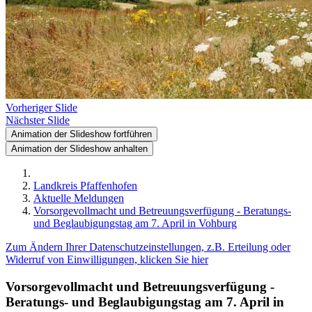
Vorheriger Slide
Nächster Slide
Animation der Slideshow fortführen
Animation der Slideshow anhalten
Landkreis Pfaffenhofen
Aktuelle Meldungen
Vorsorgevollmacht und Betreuungsverfügung - Beratungs-
und Beglaubigungstag am 7. April in Vohburg
Zum Ändern Ihrer Datenschutzeinstellungen, z.B. Erteilung oder
Widerruf von Einwilligungen, klicken Sie hier
Vorsorgevollmacht und Betreuungsverfügung -
Beratungs- und Beglaubigungstag am 7. April in