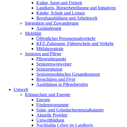
Kultur, Sport und Freizeit
Landkreis, Bürgerbeteiligung und Initiativen
Kinder, Schule und Lernen
Berufsausbildung und Arbeitswelt
Integration und Zuwanderung
Ausländeramt
Mobilität
Öffentlicher Personennahverkehr
KFZ-Zulassung, Führerschein und Verkehr
Mitfahrzentrale
Senioren und Pflege
Pflegestützpunkt
Seniorenwegweiser
Seniorenbeirat
Seniorenpolitisches Gesamtkonzept
Broschüren und Flyer
Ausbildung in Pflegeberufen
Umwelt
Klimaschutz und Energie
Energie
Förderprogramme
Solar- und Gründachpotenzialkataster
Aktuelle Projekte
Umweltbildung
Nachhaltig Leben im Landkreis