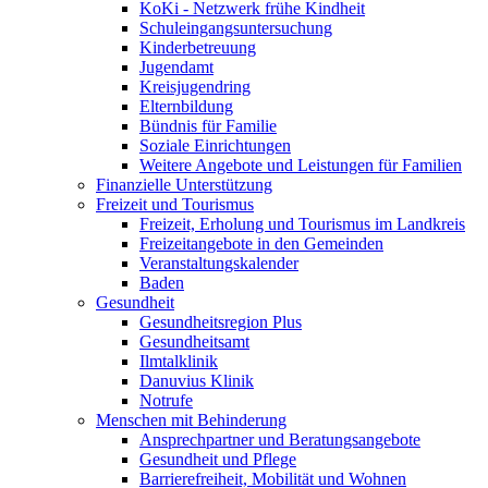
KoKi - Netzwerk frühe Kindheit
Schuleingangsuntersuchung
Kinderbetreuung
Jugendamt
Kreisjugendring
Elternbildung
Bündnis für Familie
Soziale Einrichtungen
Weitere Angebote und Leistungen für Familien
Finanzielle Unterstützung
Freizeit und Tourismus
Freizeit, Erholung und Tourismus im Landkreis
Freizeitangebote in den Gemeinden
Veranstaltungskalender
Baden
Gesundheit
Gesundheitsregion Plus
Gesundheitsamt
Ilmtalklinik
Danuvius Klinik
Notrufe
Menschen mit Behinderung
Ansprechpartner und Beratungsangebote
Gesundheit und Pflege
Barrierefreiheit, Mobilität und Wohnen