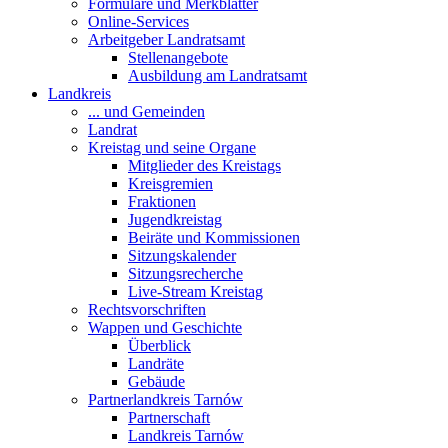
Formulare und Merkblätter
Online-Services
Arbeitgeber Landratsamt
Stellenangebote
Ausbildung am Landratsamt
Landkreis
... und Gemeinden
Landrat
Kreistag und seine Organe
Mitglieder des Kreistags
Kreisgremien
Fraktionen
Jugendkreistag
Beiräte und Kommissionen
Sitzungskalender
Sitzungsrecherche
Live-Stream Kreistag
Rechtsvorschriften
Wappen und Geschichte
Überblick
Landräte
Gebäude
Partnerlandkreis Tarnów
Partnerschaft
Landkreis Tarnów