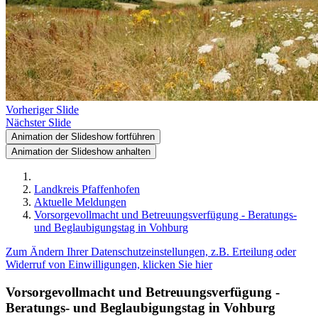
Vorheriger Slide
Nächster Slide
Animation der Slideshow fortführen
Animation der Slideshow anhalten
Landkreis Pfaffenhofen
Aktuelle Meldungen
Vorsorgevollmacht und Betreuungsverfügung - Beratungs-
und Beglaubigungstag in Vohburg
Zum Ändern Ihrer Datenschutzeinstellungen, z.B. Erteilung oder
Widerruf von Einwilligungen, klicken Sie hier
Vorsorgevollmacht und Betreuungsverfügung -
Beratungs- und Beglaubigungstag in Vohburg