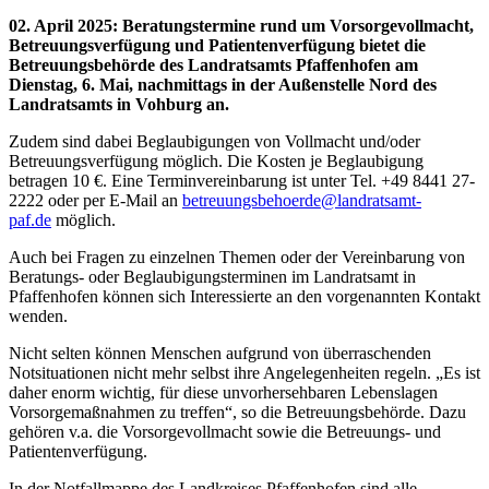
02. April 2025
:
Beratungstermine rund um Vorsorgevollmacht,
Betreuungsverfügung und Patientenverfügung bietet die
Betreuungsbehörde des Landratsamts Pfaffenhofen am
Dienstag, 6. Mai, nachmittags in der Außenstelle Nord des
Landratsamts in Vohburg an.
Zudem sind dabei Beglaubigungen von Vollmacht und/oder
Betreuungsverfügung möglich. Die Kosten je Beglaubigung
betragen 10 €. Eine Terminvereinbarung ist unter Tel. +49 8441 27-
2222 oder per E-Mail an
betreuungsbehoerde@landratsamt-
paf.de
möglich.
Auch bei Fragen zu einzelnen Themen oder der Vereinbarung von
Beratungs- oder Beglaubigungsterminen im Landratsamt in
Pfaffenhofen können sich Interessierte an den vorgenannten Kontakt
wenden.
Nicht selten können Menschen aufgrund von überraschenden
Notsituationen nicht mehr selbst ihre Angelegenheiten regeln. „Es ist
daher enorm wichtig, für diese unvorhersehbaren Lebenslagen
Vorsorgemaßnahmen zu treffen“, so die Betreuungsbehörde. Dazu
gehören v.a. die Vorsorgevollmacht sowie die Betreuungs- und
Patientenverfügung.
In der Notfallmappe des Landkreises Pfaffenhofen sind alle