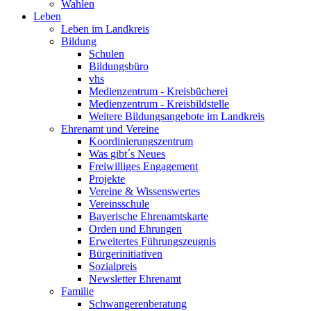
Wahlen
Leben
Leben im Landkreis
Bildung
Schulen
Bildungsbüro
vhs
Medienzentrum - Kreisbücherei
Medienzentrum - Kreisbildstelle
Weitere Bildungsangebote im Landkreis
Ehrenamt und Vereine
Koordinierungszentrum
Was gibt´s Neues
Freiwilliges Engagement
Projekte
Vereine & Wissenswertes
Vereinsschule
Bayerische Ehrenamtskarte
Orden und Ehrungen
Erweitertes Führungszeugnis
Bürgerinitiativen
Sozialpreis
Newsletter Ehrenamt
Familie
Schwangerenberatung