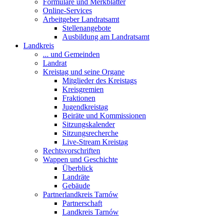
Formulare und Merkblätter
Online-Services
Arbeitgeber Landratsamt
Stellenangebote
Ausbildung am Landratsamt
Landkreis
... und Gemeinden
Landrat
Kreistag und seine Organe
Mitglieder des Kreistags
Kreisgremien
Fraktionen
Jugendkreistag
Beiräte und Kommissionen
Sitzungskalender
Sitzungsrecherche
Live-Stream Kreistag
Rechtsvorschriften
Wappen und Geschichte
Überblick
Landräte
Gebäude
Partnerlandkreis Tarnów
Partnerschaft
Landkreis Tarnów