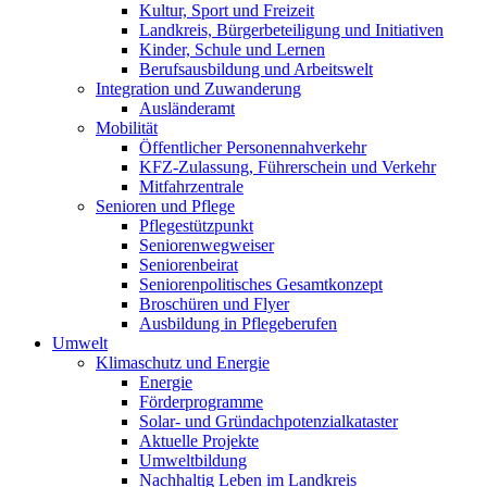
Kultur, Sport und Freizeit
Landkreis, Bürgerbeteiligung und Initiativen
Kinder, Schule und Lernen
Berufsausbildung und Arbeitswelt
Integration und Zuwanderung
Ausländeramt
Mobilität
Öffentlicher Personennahverkehr
KFZ-Zulassung, Führerschein und Verkehr
Mitfahrzentrale
Senioren und Pflege
Pflegestützpunkt
Seniorenwegweiser
Seniorenbeirat
Seniorenpolitisches Gesamtkonzept
Broschüren und Flyer
Ausbildung in Pflegeberufen
Umwelt
Klimaschutz und Energie
Energie
Förderprogramme
Solar- und Gründachpotenzialkataster
Aktuelle Projekte
Umweltbildung
Nachhaltig Leben im Landkreis