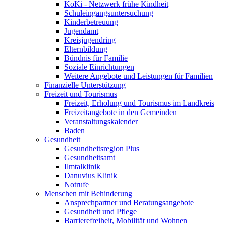
KoKi - Netzwerk frühe Kindheit
Schuleingangsuntersuchung
Kinderbetreuung
Jugendamt
Kreisjugendring
Elternbildung
Bündnis für Familie
Soziale Einrichtungen
Weitere Angebote und Leistungen für Familien
Finanzielle Unterstützung
Freizeit und Tourismus
Freizeit, Erholung und Tourismus im Landkreis
Freizeitangebote in den Gemeinden
Veranstaltungskalender
Baden
Gesundheit
Gesundheitsregion Plus
Gesundheitsamt
Ilmtalklinik
Danuvius Klinik
Notrufe
Menschen mit Behinderung
Ansprechpartner und Beratungsangebote
Gesundheit und Pflege
Barrierefreiheit, Mobilität und Wohnen