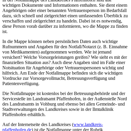
wichtigen Dokumente und Informationen enthalten. Sie dient einem
Angehörigen oder einer benannten Vertrauensperson im Bedarfsfall
dazu, sich schnell und zielgerichtet einen umfassenden Überblick zu
verschaffen und zielgerichtet zu handeln. Dabei ist es notwendig,
diese Person vorab darüber zu informieren, wo die Mappe zu finden
ist.
In die Mappe können neben persönlichen Daten auch wichtige
Rufnummern und Angaben für den Notfall/Notarzt (z. B. Einnahme
von Medikamenten) aufgenommen werden. Wie ist jemand
versichert? Welche Vorsorgeleistungen greifen? Wie sieht es mit der
finanziellen Situation aus? Auch diese Angaben sind im Falle einer
Notsituation für Angehörige oder Vertrauenspersonen wichtig und
hilfreich. Am Ende der Notfallmappe befinden sich die wichtigen
Vordrucke zur Vorsorgevollmacht, Betreuungsverfügung und
Patientenverfügung.
Die Notfallmappe ist kostenlos bei der Betreuungsbehörde und der
Servicestelle im Landratsamt Pfaffenhofen, in der Außenstelle Nord
des Landratsamts in Vohburg und ebenso bei allen Gemeinde- und
Stadtverwaltungen des Landkreises sowie in der Ilmtalklinik
Pfaffenhofen erhältlich.
Auf der Internetseite des Landkreises (
www.landkreis-
pfaffenhofen.de
) ist die Notfallmappe unter der Rubrik