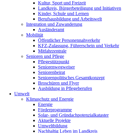
Kultur, Sport und Freizeit
Landkreis, Bürgerbeteiligung und Initiativen
Kinder, Schule und Lernen
Berufsausbildung und Arbeitswelt
Integration und Zuwanderung
Ausländeramt
Mobilität
Öffentlicher Personennahverkehr
KFZ-Zulassung, Führerschein und Verkehr
Mitfahrzentrale
Senioren und Pflege
Pflegestützpunkt
Seniorenwegweiser
Seniorenbeirat
Seniorenpolitisches Gesamtkonzept
Broschüren und Flyer
Ausbildung in Pflegeberufen
Umwelt
Klimaschutz und Energie
Energie
Förderprogramme
Solar- und Gründachpotenzialkataster
Aktuelle Projekte
Umweltbildung
Nachhaltig Leben im Landkreis