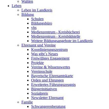
Wahlen
Leben
Leben im Landkreis
Bildung
Schulen
Bildungsbüro
vhs
Medienzentrum - Kreisbücherei
Medienzentrum - Kreisbildstelle
Weitere Bildungsangebote im Landkreis
Ehrenamt und Vereine
Koordinierungszentrum
Was gibt´s Neues
Freiwilliges Engagement
Projekte
Vereine & Wissenswertes
Vereinsschule
Bayerische Ehrenamtskarte
Orden und Ehrungen
Erweitertes Führungszeugnis
Bürgerinitiativen
Sozialpreis
Newsletter Ehrenamt
Familie
Schwangerenberatung