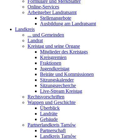
Formulare und Merkblätter
Online-Services
Arbeitgeber Landratsamt
Stellenangebote
Ausbildung am Landratsamt
Landkreis
... und Gemeinden
Landrat
Kreistag und seine Organe
Mitglieder des Kreistags
Kreisgremien
Fraktionen
Jugendkreistag
Beiräte und Kommissionen
Sitzungskalender
Sitzungsrecherche
Live-Stream Kreistag
Rechtsvorschriften
Wappen und Geschichte
Überblick
Landräte
Gebäude
Partnerlandkreis Tarnów
Partnerschaft
Landkreis Tarnów