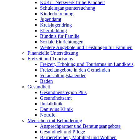
KoKi - Netzwerk frühe Kindheit
Schuleingangsuntersuchung
Kinderbetreuung
Jugendamt
Kreisjugendring
Elternbildung
Bündnis für Familie
Soziale Einrichtungen
Weitere Angebote und Leistungen für Familien
Finanzielle Unterstützung
Freizeit und Tourismus
Freizeit, Erholung und Tourismus im Landkreis
Freizeitangebote in den Gemeinden
Veranstaltungskalender
Baden
Gesundheit
Gesundheitsregion Plus
Gesundheitsamt
Ilmtalklinik
Danuvius Klinik
Notrufe
Menschen mit Behinderung
Ansprechpartner und Beratungsangebote
Gesundheit und Pflege
Barrierefreiheit, Mobilität und Wohnen