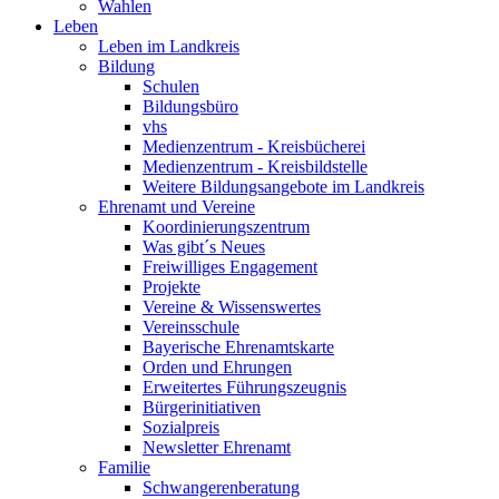
Wahlen
Leben
Leben im Landkreis
Bildung
Schulen
Bildungsbüro
vhs
Medienzentrum - Kreisbücherei
Medienzentrum - Kreisbildstelle
Weitere Bildungsangebote im Landkreis
Ehrenamt und Vereine
Koordinierungszentrum
Was gibt´s Neues
Freiwilliges Engagement
Projekte
Vereine & Wissenswertes
Vereinsschule
Bayerische Ehrenamtskarte
Orden und Ehrungen
Erweitertes Führungszeugnis
Bürgerinitiativen
Sozialpreis
Newsletter Ehrenamt
Familie
Schwangerenberatung