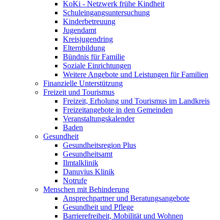
KoKi - Netzwerk frühe Kindheit
Schuleingangsuntersuchung
Kinderbetreuung
Jugendamt
Kreisjugendring
Elternbildung
Bündnis für Familie
Soziale Einrichtungen
Weitere Angebote und Leistungen für Familien
Finanzielle Unterstützung
Freizeit und Tourismus
Freizeit, Erholung und Tourismus im Landkreis
Freizeitangebote in den Gemeinden
Veranstaltungskalender
Baden
Gesundheit
Gesundheitsregion Plus
Gesundheitsamt
Ilmtalklinik
Danuvius Klinik
Notrufe
Menschen mit Behinderung
Ansprechpartner und Beratungsangebote
Gesundheit und Pflege
Barrierefreiheit, Mobilität und Wohnen