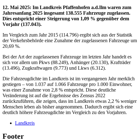
12. Mai 2025
:
Im Landkreis Pfaffenhofen a.d.Ilm waren zum
Jahresanfang 2025 insgesamt 138.555 Fahrzeuge zugelassen.
Dies entspricht einer Steigerung von 1,09 % gegenüber dem
Vorjahr (137.043).
Im Vergleich zum Jahr 2015 (114.796) ergibt sich aus der Statistik
der Verkehrsbehörde eine Zunahme der zugelassenen Fahrzeuge um
20,69 %.
Bei der Art der zugelassenen Fahrzeuge im letzten Jahr handelt es
sich vor allem um Pkws (88.249), Anhänger (20.130), Krafträder
(13.496), Zugkraftwagen (9.773) und Lkws (6.312).
Die Fahrzeugdichte im Landkreis ist im vergangenen Jahr merklich
gestiegen – von 1.037 auf 1.066 Fahrzeuge pro 1.000 Einwohner,
was einer Zunahme von 2,8 % entspricht. Diese deutliche
Veränderung ist auf die Ergebnisse des Zensus 2022
zurückzuführen, die zeigen, dass im Landkreis etwas 2,2 % weniger
Menschen leben als bisher angenommen. Dadurch ergibt sich eine
deutlich höhere Fahrzeugdichte im Vergleich zu den Vorjahren.
Landkreis
Footer