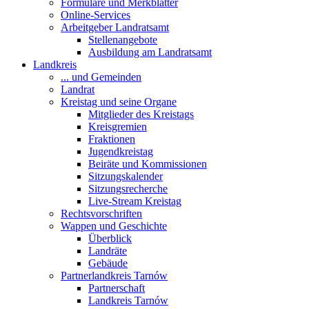
Formulare und Merkblätter
Online-Services
Arbeitgeber Landratsamt
Stellenangebote
Ausbildung am Landratsamt
Landkreis
... und Gemeinden
Landrat
Kreistag und seine Organe
Mitglieder des Kreistags
Kreisgremien
Fraktionen
Jugendkreistag
Beiräte und Kommissionen
Sitzungskalender
Sitzungsrecherche
Live-Stream Kreistag
Rechtsvorschriften
Wappen und Geschichte
Überblick
Landräte
Gebäude
Partnerlandkreis Tarnów
Partnerschaft
Landkreis Tarnów