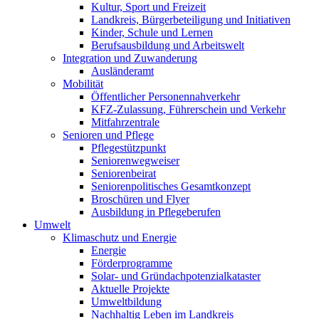
Kultur, Sport und Freizeit
Landkreis, Bürgerbeteiligung und Initiativen
Kinder, Schule und Lernen
Berufsausbildung und Arbeitswelt
Integration und Zuwanderung
Ausländeramt
Mobilität
Öffentlicher Personennahverkehr
KFZ-Zulassung, Führerschein und Verkehr
Mitfahrzentrale
Senioren und Pflege
Pflegestützpunkt
Seniorenwegweiser
Seniorenbeirat
Seniorenpolitisches Gesamtkonzept
Broschüren und Flyer
Ausbildung in Pflegeberufen
Umwelt
Klimaschutz und Energie
Energie
Förderprogramme
Solar- und Gründachpotenzialkataster
Aktuelle Projekte
Umweltbildung
Nachhaltig Leben im Landkreis