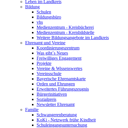
Leben im Landkreis
Bildung
Schulen
Bildungsbüro
vhs
Medienzentrum - Kreisbücherei
Medienzentrum - Kreisbildstelle
Weitere Bildungsangebote im Landkreis
Ehrenamt und Vereine
Koordinierungszentrum
Was gibt´s Neues
Freiwilliges Engagement
Projekte
Vereine & Wissenswertes
Vereinsschule
Bayerische Ehrenamtskarte
Orden und Ehrungen
Erweitertes Führungszeugnis
Bürgerinitiativen
Sozialpreis
Newsletter Ehrenamt
Familie
Schwangerenberatung
KoKi - Netzwerk frühe Kindheit
Schuleingangsuntersuchung