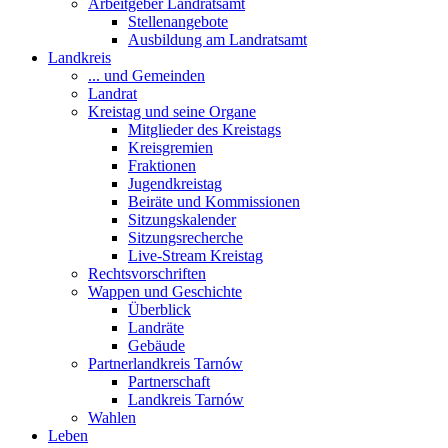
Arbeitgeber Landratsamt
Stellenangebote
Ausbildung am Landratsamt
Landkreis
... und Gemeinden
Landrat
Kreistag und seine Organe
Mitglieder des Kreistags
Kreisgremien
Fraktionen
Jugendkreistag
Beiräte und Kommissionen
Sitzungskalender
Sitzungsrecherche
Live-Stream Kreistag
Rechtsvorschriften
Wappen und Geschichte
Überblick
Landräte
Gebäude
Partnerlandkreis Tarnów
Partnerschaft
Landkreis Tarnów
Wahlen
Leben