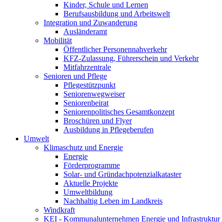
Kinder, Schule und Lernen
Berufsausbildung und Arbeitswelt
Integration und Zuwanderung
Ausländeramt
Mobilität
Öffentlicher Personennahverkehr
KFZ-Zulassung, Führerschein und Verkehr
Mitfahrzentrale
Senioren und Pflege
Pflegestützpunkt
Seniorenwegweiser
Seniorenbeirat
Seniorenpolitisches Gesamtkonzept
Broschüren und Flyer
Ausbildung in Pflegeberufen
Umwelt
Klimaschutz und Energie
Energie
Förderprogramme
Solar- und Gründachpotenzialkataster
Aktuelle Projekte
Umweltbildung
Nachhaltig Leben im Landkreis
Windkraft
KEI - Kommunalunternehmen Energie und Infrastruktu