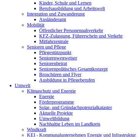
Kinder, Schule und Lernen
Berufsausbildung und Arbeitswelt
Integration und Zuwanderung
Ausländeramt
Mobilität
Öffentlicher Personennahverkehr
KFZ-Zulassung, Führerschein und Verkehr
Mitfahrzentrale
Senioren und Pflege
Pflegestützpunkt
Seniorenwegweiser
Seniorenbeirat
Seniorenpolitisches Gesamtkonzept
Broschüren und Flyer
Ausbildung in Pflegeberufen
Umwelt
Klimaschutz und Energie
Energie
Förderprogramme
Solar- und Gründachpotenzialkataster
Aktuelle Projekte
Umweltbildung
Nachhaltig Leben im Landkreis
Windkraft
KEI - Kommunalunternehmen Energie und Infrastruktu