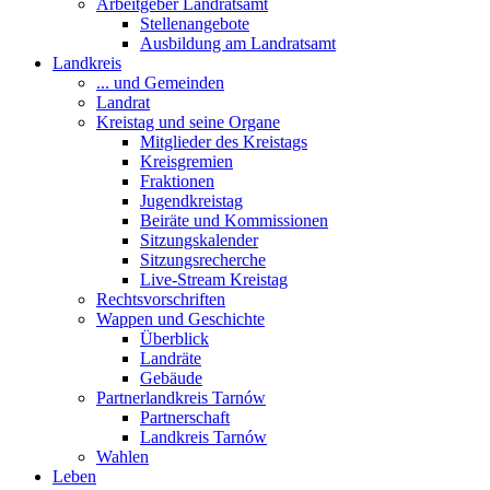
Arbeitgeber Landratsamt
Stellenangebote
Ausbildung am Landratsamt
Landkreis
... und Gemeinden
Landrat
Kreistag und seine Organe
Mitglieder des Kreistags
Kreisgremien
Fraktionen
Jugendkreistag
Beiräte und Kommissionen
Sitzungskalender
Sitzungsrecherche
Live-Stream Kreistag
Rechtsvorschriften
Wappen und Geschichte
Überblick
Landräte
Gebäude
Partnerlandkreis Tarnów
Partnerschaft
Landkreis Tarnów
Wahlen
Leben