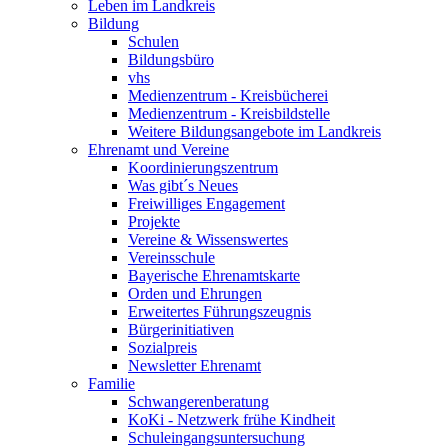
Leben im Landkreis
Bildung
Schulen
Bildungsbüro
vhs
Medienzentrum - Kreisbücherei
Medienzentrum - Kreisbildstelle
Weitere Bildungsangebote im Landkreis
Ehrenamt und Vereine
Koordinierungszentrum
Was gibt´s Neues
Freiwilliges Engagement
Projekte
Vereine & Wissenswertes
Vereinsschule
Bayerische Ehrenamtskarte
Orden und Ehrungen
Erweitertes Führungszeugnis
Bürgerinitiativen
Sozialpreis
Newsletter Ehrenamt
Familie
Schwangerenberatung
KoKi - Netzwerk frühe Kindheit
Schuleingangsuntersuchung