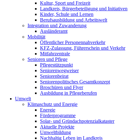
Kultur, Sport und Freizeit
Landkreis, Bürgerbeteiligung und Initiativen
Kinder, Schule und Lernen
Berufsausbildung und Arbeitswelt
Integration und Zuwanderung
Ausländeramt
Mobilität
Öffentlicher Personennahverkehr
KFZ-Zulassung, Führerschein und Verkehr
Mitfahrzentrale
Senioren und Pflege
Pflegestützpunkt
Seniorenwegweiser
Seniorenbeirat
Seniorenpolitisches Gesamtkonzept
Broschüren und Flyer
Ausbildung in Pflegeberufen
Umwelt
Klimaschutz und Energie
Energie
Förderprogramme
Solar- und Gründachpotenzialkataster
Aktuelle Projekte
Umweltbildung
Nachhaltig Leben im Landkreis