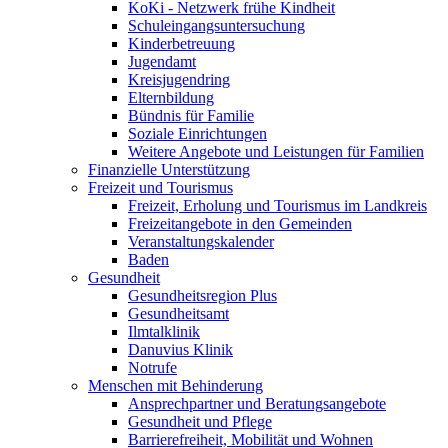
KoKi - Netzwerk frühe Kindheit
Schuleingangsuntersuchung
Kinderbetreuung
Jugendamt
Kreisjugendring
Elternbildung
Bündnis für Familie
Soziale Einrichtungen
Weitere Angebote und Leistungen für Familien
Finanzielle Unterstützung
Freizeit und Tourismus
Freizeit, Erholung und Tourismus im Landkreis
Freizeitangebote in den Gemeinden
Veranstaltungskalender
Baden
Gesundheit
Gesundheitsregion Plus
Gesundheitsamt
Ilmtalklinik
Danuvius Klinik
Notrufe
Menschen mit Behinderung
Ansprechpartner und Beratungsangebote
Gesundheit und Pflege
Barrierefreiheit, Mobilität und Wohnen