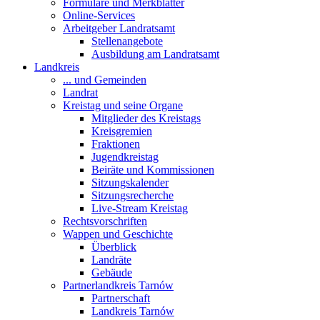
Formulare und Merkblätter
Online-Services
Arbeitgeber Landratsamt
Stellenangebote
Ausbildung am Landratsamt
Landkreis
... und Gemeinden
Landrat
Kreistag und seine Organe
Mitglieder des Kreistags
Kreisgremien
Fraktionen
Jugendkreistag
Beiräte und Kommissionen
Sitzungskalender
Sitzungsrecherche
Live-Stream Kreistag
Rechtsvorschriften
Wappen und Geschichte
Überblick
Landräte
Gebäude
Partnerlandkreis Tarnów
Partnerschaft
Landkreis Tarnów