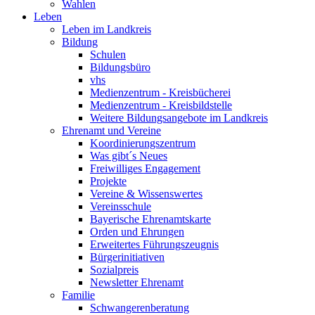
Wahlen
Leben
Leben im Landkreis
Bildung
Schulen
Bildungsbüro
vhs
Medienzentrum - Kreisbücherei
Medienzentrum - Kreisbildstelle
Weitere Bildungsangebote im Landkreis
Ehrenamt und Vereine
Koordinierungszentrum
Was gibt´s Neues
Freiwilliges Engagement
Projekte
Vereine & Wissenswertes
Vereinsschule
Bayerische Ehrenamtskarte
Orden und Ehrungen
Erweitertes Führungszeugnis
Bürgerinitiativen
Sozialpreis
Newsletter Ehrenamt
Familie
Schwangerenberatung