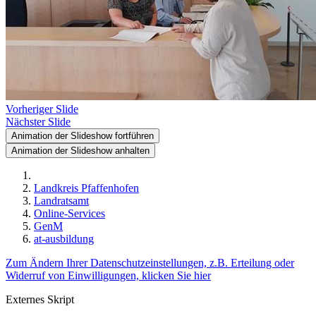
Vorheriger Slide
Nächster Slide
Animation der Slideshow fortführen
Animation der Slideshow anhalten
Landkreis Pfaffenhofen
Landratsamt
Online-Services
GenM
at-ausbildung
Zum Ändern Ihrer Datenschutzeinstellungen, z.B. Erteilung oder
Widerruf von Einwilligungen, klicken Sie hier
Externes Skript