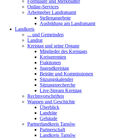
Formulare und Merkblätter
Online-Services
Arbeitgeber Landratsamt
Stellenangebote
Ausbildung am Landratsamt
Landkreis
... und Gemeinden
Landrat
Kreistag und seine Organe
Mitglieder des Kreistags
Kreisgremien
Fraktionen
Jugendkreistag
Beiräte und Kommissionen
Sitzungskalender
Sitzungsrecherche
Live-Stream Kreistag
Rechtsvorschriften
Wappen und Geschichte
Überblick
Landräte
Gebäude
Partnerlandkreis Tarnów
Partnerschaft
Landkreis Tarnów