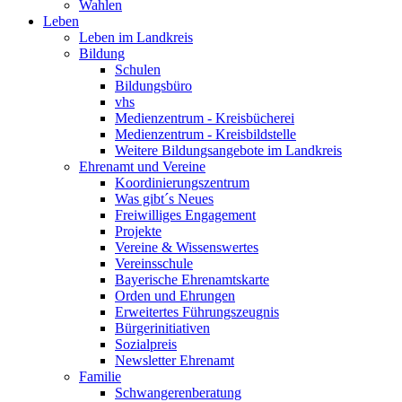
Wahlen
Leben
Leben im Landkreis
Bildung
Schulen
Bildungsbüro
vhs
Medienzentrum - Kreisbücherei
Medienzentrum - Kreisbildstelle
Weitere Bildungsangebote im Landkreis
Ehrenamt und Vereine
Koordinierungszentrum
Was gibt´s Neues
Freiwilliges Engagement
Projekte
Vereine & Wissenswertes
Vereinsschule
Bayerische Ehrenamtskarte
Orden und Ehrungen
Erweitertes Führungszeugnis
Bürgerinitiativen
Sozialpreis
Newsletter Ehrenamt
Familie
Schwangerenberatung