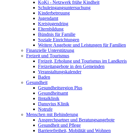
KoKi - Netzwerk frühe Kindheit
Schuleingangsuntersuchung
Kinderbetreuung
Jugendamt
Kreisjugendring
Elternbildung
Bündnis für Familie
Soziale Einrichtungen
Weitere Angebote und Leistungen für Familien
Finanzielle Unterstützung
Freizeit und Tourismus
Freizeit, Erholung und Tourismus im Landkreis
Freizeitangebote in den Gemeinden
Veranstaltungskalender
Baden
Gesundheit
Gesundheitsregion Plus
Gesundheitsamt
Ilmtalklinik
Danuvius Klinik
Notrufe
Menschen mit Behinderung
Ansprechpartner und Beratungsangebote
Gesundheit und Pflege
Barrierefreiheit, Mobilität und Wohnen