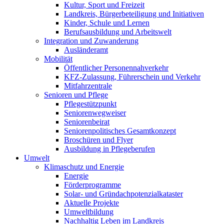
Kultur, Sport und Freizeit
Landkreis, Bürgerbeteiligung und Initiativen
Kinder, Schule und Lernen
Berufsausbildung und Arbeitswelt
Integration und Zuwanderung
Ausländeramt
Mobilität
Öffentlicher Personennahverkehr
KFZ-Zulassung, Führerschein und Verkehr
Mitfahrzentrale
Senioren und Pflege
Pflegestützpunkt
Seniorenwegweiser
Seniorenbeirat
Seniorenpolitisches Gesamtkonzept
Broschüren und Flyer
Ausbildung in Pflegeberufen
Umwelt
Klimaschutz und Energie
Energie
Förderprogramme
Solar- und Gründachpotenzialkataster
Aktuelle Projekte
Umweltbildung
Nachhaltig Leben im Landkreis