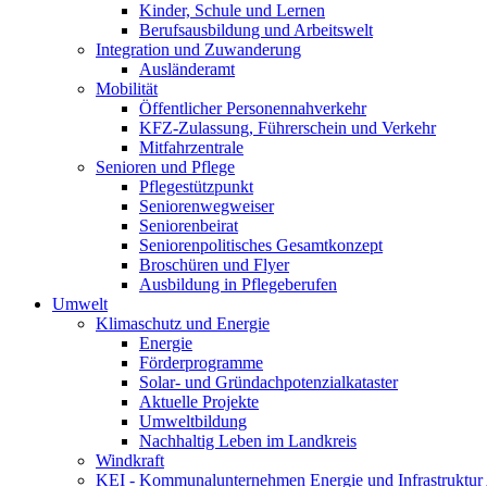
Kinder, Schule und Lernen
Berufsausbildung und Arbeitswelt
Integration und Zuwanderung
Ausländeramt
Mobilität
Öffentlicher Personennahverkehr
KFZ-Zulassung, Führerschein und Verkehr
Mitfahrzentrale
Senioren und Pflege
Pflegestützpunkt
Seniorenwegweiser
Seniorenbeirat
Seniorenpolitisches Gesamtkonzept
Broschüren und Flyer
Ausbildung in Pflegeberufen
Umwelt
Klimaschutz und Energie
Energie
Förderprogramme
Solar- und Gründachpotenzialkataster
Aktuelle Projekte
Umweltbildung
Nachhaltig Leben im Landkreis
Windkraft
KEI - Kommunalunternehmen Energie und Infrastruktu