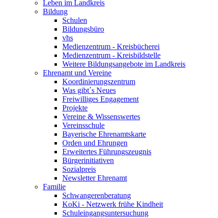
Leben im Landkreis
Bildung
Schulen
Bildungsbüro
vhs
Medienzentrum - Kreisbücherei
Medienzentrum - Kreisbildstelle
Weitere Bildungsangebote im Landkreis
Ehrenamt und Vereine
Koordinierungszentrum
Was gibt´s Neues
Freiwilliges Engagement
Projekte
Vereine & Wissenswertes
Vereinsschule
Bayerische Ehrenamtskarte
Orden und Ehrungen
Erweitertes Führungszeugnis
Bürgerinitiativen
Sozialpreis
Newsletter Ehrenamt
Familie
Schwangerenberatung
KoKi - Netzwerk frühe Kindheit
Schuleingangsuntersuchung