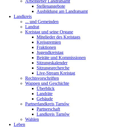
Arbeitgeber Landratsamt
Stellenangebote
Ausbildung am Landratsamt
Landkreis
... und Gemeinden
Landrat
Kreistag und seine Organe
Mitglieder des Kreistags
Kreisgremien
Fraktionen
Jugendkreistag
Beiräte und Kommissionen
Sitzungskalender
Sitzungsrecherche
Live-Stream Kreistag
Rechtsvorschriften
Wappen und Geschichte
Überblick
Landräte
Gebäude
Partnerlandkreis Tarnów
Partnerschaft
Landkreis Tarnów
Wahlen
Leben